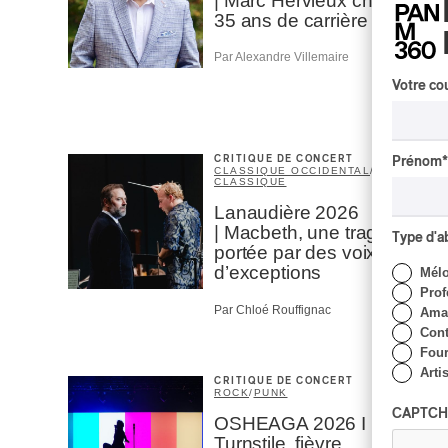
| Marc Hervieux chante
35 ans de carrière
Par Alexandre Villemaire
Votre cou
Prénom
*
CRITIQUE DE CONCERT
CLASSIQUE OCCIDENTAL
/
CLASSIQUE
Lanaudière 2026
| Macbeth, une tragédie
Type d'
portée par des voix
d’exceptions
Mél
Prof
Par Chloé Rouffignac
Amat
Cont
Four
Arti
CRITIQUE DE CONCERT
ROCK
/
PUNK
CAPTCH
OSHEAGA 2026 I
Turnstile, fièvre