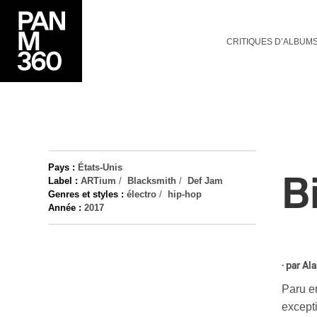
CRITIQUES D’ALBUM
Pays :
États-Unis
B
Label :
ARTium
/
Blacksmith
/
Def Jam
Genres et styles :
électro
/
hip-hop
Année :
2017
· par
Ala
Paru e
excepti