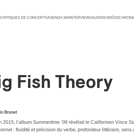
S
CRITIQUES DE CONCERTS
AGENDA 360
INTERVIEWS
AUDIOS
VIDÉOS
CHRONI
ig Fish Theory
in Brunet
n 2015, l’album
Summertime ’06
révélait le Californien Vince S
onnel : fluidité et précision du verbe, profondeur littéraire, sens 