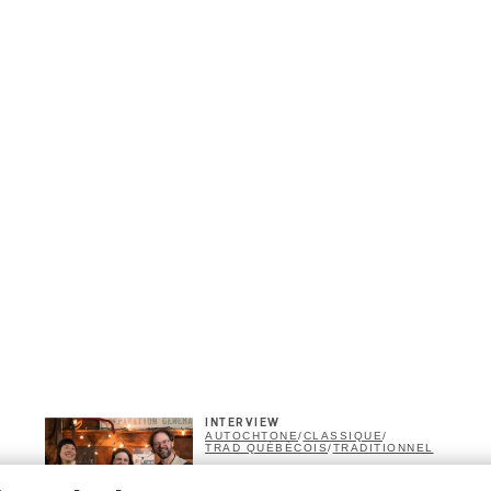
INTERVIEW
AUTOCHTONE
/
CLASSIQUE
/
TRAD QUÉBÉCOIS
/
TRADITIONNEL
Concerts aux Îles du Bic