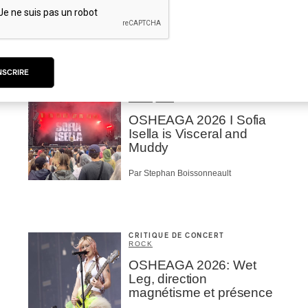
Par Marc-Antoine Bernier
NSCRIRE
CRITIQUE DE CONCERT
ROCK
/
POP
OSHEAGA 2026 I Sofia
Isella is Visceral and
Muddy
Par Stephan Boissonneault
CRITIQUE DE CONCERT
ROCK
OSHEAGA 2026: Wet
Leg, direction
magnétisme et présence