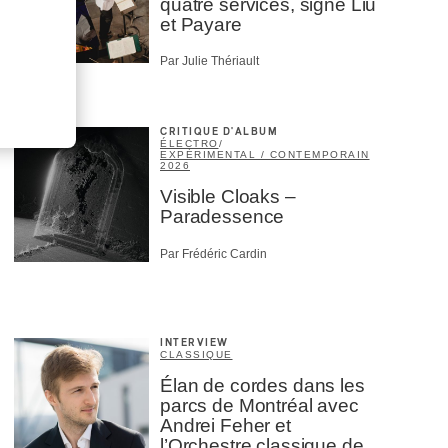
quatre services, signé Liu
et Payare
Par Julie Thériault
CRITIQUE D'ALBUM
ÉLECTRO
/
EXPÉRIMENTAL / CONTEMPORAIN
2026
Visible Cloaks –
Paradessence
Par Frédéric Cardin
INTERVIEW
CLASSIQUE
Élan de cordes dans les
parcs de Montréal avec
Andrei Feher et
l’Orchestre classique de