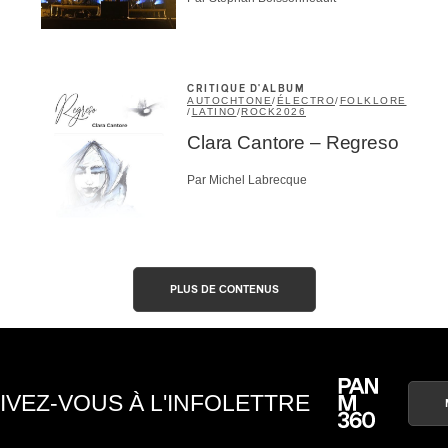
CRITIQUE D'ALBUM
AUTOCHTONE
/
ÉLECTRO
/
FOLKLORE
/
LATINO
/
ROCK
2026
Clara Cantore – Regreso
Par Michel Labrecque
PLUS DE CONTENUS
IVEZ-VOUS À L'INFOLETTRE