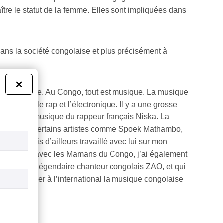
ître le statut de la femme. Elles sont impliquées dans
dans la société congolaise et plus précisément à
×
omniprésente. Au Congo, tout est musique. La musique
ent, c’est le rap et l’électronique. Il y a une grosse
up jouer la musique du rappeur français Niska. La
otoriété de certains artistes comme Spoek Mathambo,
nt. J’avais d’ailleurs travaillé avec lui sur mon
uvel album avec les Mamans du Congo, j’ai également
bassiste du légendaire chanteur congolais ZAO, et qui
f qui fait briller à l’international la musique congolaise