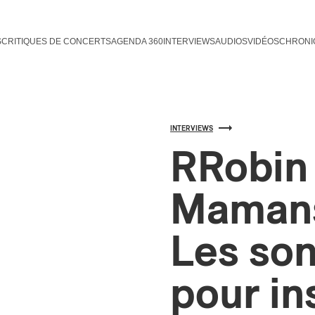
S
CRITIQUES DE CONCERTS
AGENDA 360
INTERVIEWS
AUDIOS
VIDÉOS
CHRONI
INTERVIEWS
RRobin 
Mamans
Les son
pour in