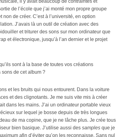
usicale, il y avait beaucoup de contraintes et
sortie de l’école que j’ai monté mon propre groupe
t non de créer. C’est à l’université, en option
lation. J’avais là un outil de création avec des
 bidouiller et triturer des sons sur mon ordinateur que
ap et électronique, jusqu’à l’an dernier et le projet
qu’ils sont à la base de toutes vos créations
 sons de cet album ?
 sons et les bruits qui nous entourent. Dans la voiture
aces et des clignotants. Je me suis vite mis à créer
sait dans les mains. J’ai un ordinateur portable vieux
récieux sur lequel je bosse depuis de très longues
deau de ma copine, que je ne lâche plus. Je crée tous
iseur bien basique. J’utilise aussi des
samples
que je
maximum afin d’éviter qu’on les reconnaisse. Sans nul