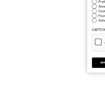
Prof
Amat
Cont
Four
Arti
CAPTCH
M'I