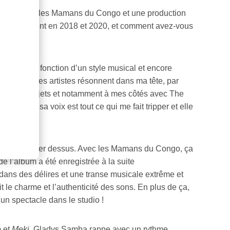
duction avec les Mamans du Congo et une production
respectivement en 2018 et 2020, et comment avez-vous
es sons en fonction d’un style musical et encore
t, les voix des artistes résonnent dans ma tête, par
de mes projets et notamment à mes côtés avec The
ec lui, car sa voix est tout ce qui me fait tripper et elle
errais se poser dessus. Avec les Mamans du Congo, ça
e l’album a été enregistrée à la suite
dans des délires et une transe musicale extrême et
sait le charme et l’authenticité des sons. En plus de ça,
 un spectacle dans le studio !
e
et
Meki
, Gladys Samba rappe avec un rythme