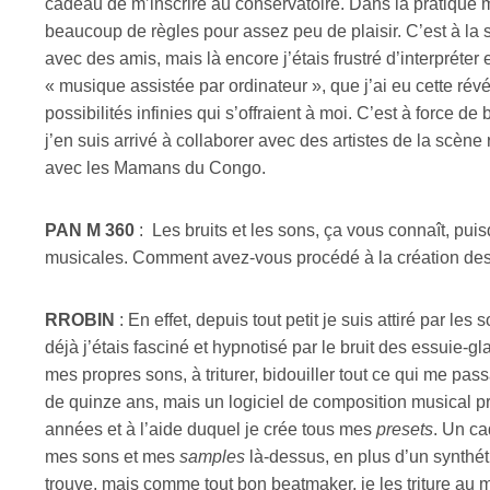
cadeau de m’inscrire au conservatoire. Dans la pratique m
beaucoup de règles pour assez peu de plaisir. C’est à la 
avec des amis, mais là encore j’étais frustré d’interpréter e
« musique assistée par ordinateur », que j’ai eu cette révé
possibilités infinies qui s’offraient à moi. C’est à force de
j’en suis arrivé à collaborer avec des artistes de la scène r
avec les Mamans du Congo.
PAN M 360
:
Les bruits et les sons, ça vous connaît, puis
musicales. Comment avez-vous procédé à la création des
RROBIN
: En effet, depuis tout petit je suis attiré par les
déjà j’étais fasciné et hypnotisé par le bruit des essuie-gl
mes propres sons, à triturer, bidouiller tout ce qui me pas
de quinze ans, mais un logiciel de composition musical p
années et à l’aide duquel je crée tous mes
presets
. Un ca
mes sons et mes
samples
là-dessus, en plus d’un synthét
trouve, mais comme tout bon beatmaker, je les triture au 