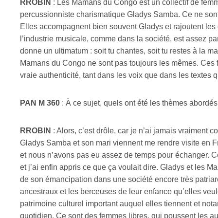
RROBIN
: Les Mamans du Congo est un collectif de fem
percussionniste charismatique Gladys Samba. Ce ne sont 
Elles accompagnent bien souvent Gladys et rajoutent les
l’industrie musicale, comme dans la société, est assez par
donne un ultimatum : soit tu chantes, soit tu restes à la m
Mamans du Congo ne sont pas toujours les mêmes. Ces fe
vraie authenticité, tant dans les voix que dans les textes qu
PAN M 360
: À ce sujet, quels ont été les thèmes abord
RROBIN
: Alors, c’est drôle, car je n’ai jamais vraiment c
Gladys Samba et son mari viennent me rendre visite en Fra
et nous n’avons pas eu assez de temps pour échanger. C
et j’ai enfin appris ce que ça voulait dire. Gladys et les
de son émancipation dans une société encore très patriarc
ancestraux et les berceuses de leur enfance qu’elles veu
patrimoine culturel important auquel elles tiennent et nota
quotidien. Ce sont des femmes libres, qui poussent les au