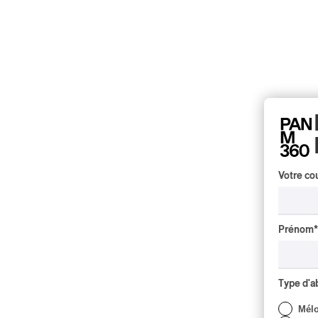
Votre cou
Prénom
*
Type d'
Mél