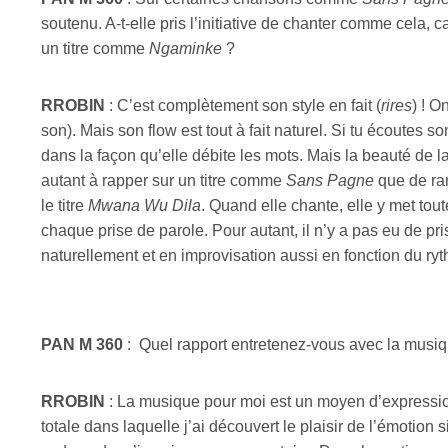
soutenu. A-t-elle pris l’initiative de chanter comme cela, c
un titre comme
Ngaminke
?
RROBIN
: C’est complètement son style en fait (
rires
) ! O
son). Mais son flow est tout à fait naturel. Si tu écoutes s
dans la façon qu’elle débite les mots. Mais la beauté de la v
autant à rapper sur un titre comme
Sans Pagne
que de ra
le titre
Mwana Wu Dila
. Quand elle chante, elle y met tou
chaque prise de parole. Pour autant, il n’y a pas eu de pris
naturellement et en improvisation aussi en fonction du 
PAN M 360
:
Quel rapport entretenez-vous avec la musiqu
RROBIN
: La musique pour moi est un moyen d’expression 
totale dans laquelle j’ai découvert le plaisir de l’émotion 