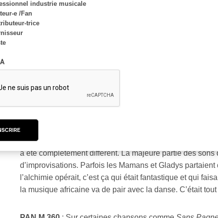
essionnel industrie musicale
PAN M 360
:
Quelles sont les différences entre une pro
eur-e /Fan
ributeur-trice
pour
Déluge
ou
IN
(album instrumental), qui sont sortis 
nisseur
composé avec elles ?
ste
A
RROBIN
: Il n’y en a quasiment aucune. Je ne crée pas d
moins des artistes avec lesquels je vais collaborer. En fai
exemple avec le rappeur Grems présent sur bon nombre 
Imposture, l’un d’entre eux. J’ai une relation particulière av
résonne dans ma tête.
NSCRIRE
Chaque son que je produis, je vois déjà quelle voix je v
a été complètement différent. La majeure partie des sons d
d’improvisations. Parfois les Mamans et Gladys partaient 
l’alchimie opérait, c’est ça qui était fantastique et qui fai
la musique africaine va de pair avec la danse. C’était tout
PAN M 360
: Sur certaines chansons comme
Sans Pagn