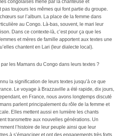
mes congolaises mené par la chanteuse et
pas toujours les mêmes qui font partie du groupe.
 chœurs sur l’album. La place de la femme dans
ticulière au Congo. Là-bas, souvent, le mari leur
aison. Dans ce contexte-là, c’est pour ça que les
mmes et mères de famille apportent aux textes une
’elles chantent en Lari (leur dialecte local).
és par les Mamans du Congo dans leurs textes ?
onnu la signification de leurs textes jusqu’à ce que
nce. Le voyage à Brazzaville a été rapide, dix jours,
ependant, en France, nous avons longtemps discuté
 Mamans parlent principalement du rôle de la femme et
ale. Elles mettent aussi en lumière les chants
lent transmettre aux nouvelles générations. Un
mment l’histoire de leur peuple ainsi que leur
tres à s’émanciper et ont des engagements très forts