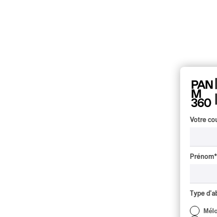
Votre cou
Prénom
*
Type d'
Mél