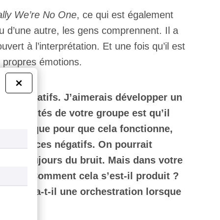
ally We’re No One
, ce qui est également
ou d’une autre, les gens comprennent. Il a
ert à l’interprétation. Et une fois qu’il est
s propres émotions.
×
ces négatifs. J’aimerais développer un
rticularités de votre groupe est qu’il
donc que pour que cela fonctionne,
ces espaces négatifs. On pourrait
urait toujours du bruit. Mais dans votre
s calme. Comment cela s’est-il produit ?
ez ? Y a-t-il une orchestration lorsque