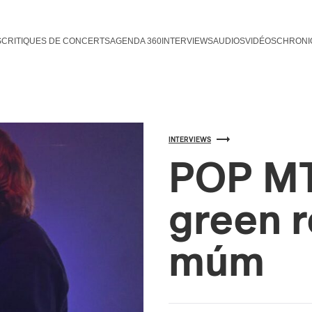
S
CRITIQUES DE CONCERTS
AGENDA 360
INTERVIEWS
AUDIOS
VIDÉOS
CHRONI
INTERVIEWS
POP MTL
green 
múm