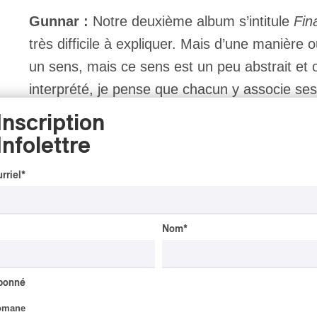
Gunnar :
Notre deuxième album s’intitule
Fin
très difficile à expliquer. Mais d’une manière 
un sens, mais ce sens est un peu abstrait et ouv
interprété, je pense que chacun y associe se
Inscription
PAN M 360 : Vous avez mentionné les espa
Infolettre
peu ce point, car je pense que l’une des pa
rriel
*
compte beaucoup de membres. Je suppose 
tout le monde doit être très conscient de 
penser qu’avec autant de personnes, il y a
Nom
*
musique, il y a en fait une sensibilité trè
Est-ce dû aux personnes que vous choisiss
abonné
vous jouez ?
omane