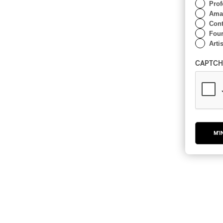
Prof
Amat
Cont
Four
Arti
CAPTCH
M'I