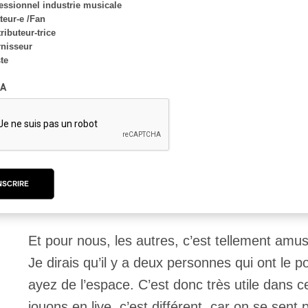
essionnel industrie musicale
eur-e /Fan
Gunnar :
Non, nous sommes très démocratiqu
ributeur-trice
nisseur
ste
Sigurlaug :
Je dois dire qu’il y a un avantage
A
a deux personnes pour qui c’est votre projet, e
trop de cuisiniers dans la cuisine, pour ainsi dir
deux cuisiniers dans la cuisine, puis une équi
beaucoup pour la direction. Ce serait beauco
NSCRIRE
pour chaque décision dans les moindres détai
Et pour nous, les autres, c’est tellement amusa
Je dirais qu’il y a deux personnes qui ont le 
ayez de l’espace. C’est donc très utile dans 
jouons en live, c’est différent, car on se se