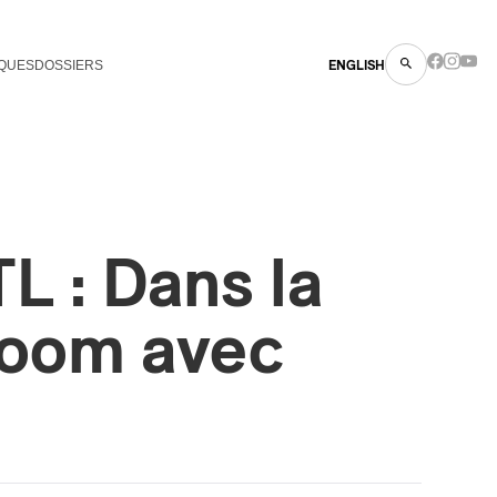
QUES
DOSSIERS
ENGLISH
 : Dans la
room avec