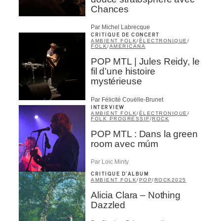
Inscription
×
Chances
Infolettre
s
Par Michel Labrecque
CRITIQUE DE CONCERT
Votre courriel
*
AMBIENT FOLK
/
ÉLECTRONIQUE
/
FOLK
/
AMERICANA
POP MTL | Jules Reidy, le
fil d’une histoire
Prénom
*
mystérieuse
Par Félicité Couëlle-Brunet
INTERVIEW
AMBIENT FOLK
/
ÉLECTRONIQUE
/
Nom
*
FOLK PROGRESSIF
/
ROCK
POP MTL : Dans la green
room avec múm
Type d'abonné
Par Loic Minty
Mélomane
CRITIQUE D'ALBUM
Professionnel industrie musicale
AMBIENT FOLK
/
POP
/
ROCK
2025
Amateur-e /Fan
Alicia Clara – Nothing
Contributeur-trice
Dazzled
Fournisseur
Artiste