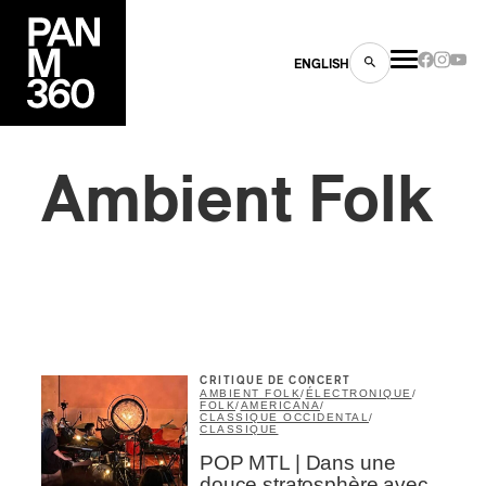
ENGLISH
Ambient Folk
es
s
CRITIQUE DE CONCERT
AMBIENT FOLK
/
ÉLECTRONIQUE
/
FOLK
/
AMERICANA
/
CLASSIQUE OCCIDENTAL
/
CLASSIQUE
POP MTL | Dans une
ns
douce stratosphère avec