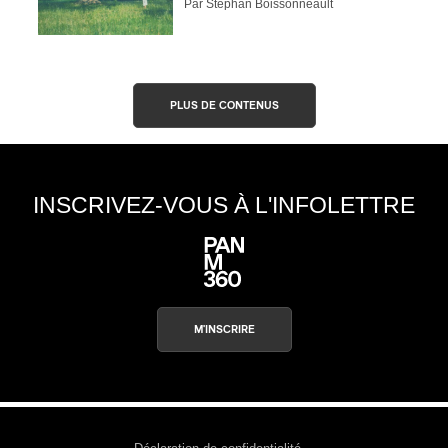
Par Stephan Boissonneault
CAPTCHA
ires
n
PLUS DE CONTENUS
lité
M'INSCRIRE
INSCRIVEZ-VOUS À L'INFOLETTRE
M'INSCRIRE