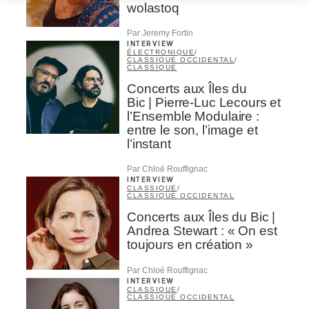
wolastoq
Par Jeremy Fortin
INTERVIEW
ÉLECTRONIQUE
/
CLASSIQUE OCCIDENTAL
/
CLASSIQUE
Concerts aux Îles du
Bic | Pierre-Luc Lecours et
l’Ensemble Modulaire :
entre le son, l’image et
l’instant
Par Chloé Rouffignac
INTERVIEW
CLASSIQUE
/
CLASSIQUE OCCIDENTAL
Concerts aux Îles du Bic |
Andrea Stewart : « On est
toujours en création »
Par Chloé Rouffignac
INTERVIEW
CLASSIQUE
/
CLASSIQUE OCCIDENTAL