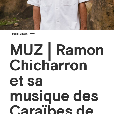
s
INTERVIEWS
MUZ | Ramon
Chicharron
et sa
musique des
Caraïbes de