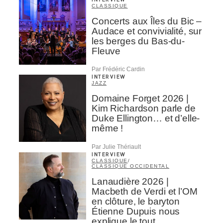
CLASSIQUE
Concerts aux Îles du Bic –
Audace et convivialité, sur
les berges du Bas-du-
Fleuve
Par Frédéric Cardin
INTERVIEW
JAZZ
Domaine Forget 2026 |
Kim Richardson parle de
Duke Ellington… et d’elle-
même !
Par Julie Thériault
INTERVIEW
CLASSIQUE
/
CLASSIQUE OCCIDENTAL
Lanaudière 2026 |
Macbeth de Verdi et l’OM
en clôture, le baryton
Étienne Dupuis nous
explique le tout