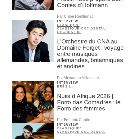
Contes d’Hoffmann
Par Chloé Rouffignac
INTERVIEW
CLASSIQUE
/
CLASSIQUE OCCIDENTAL
/
ORCHESTRE
L’Orchestre du CNA au
Domaine Forget : voyage
entre musiques
allemandes, britanniques
et andines
Par Alexandre Villemaire
INTERVIEW
BRÉSIL
Nuits d’Afrique 2026 |
Forro das Comadres : le
Forro des femmes
Par Frédéric Cardin
INTERVIEW
CLASSIQUE
/
CLASSIQUE OCCIDENTAL