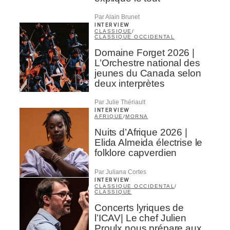
Par Alain Brunet
INTERVIEW
CLASSIQUE
/
CLASSIQUE OCCIDENTAL
Domaine Forget 2026 |
L’Orchestre national des
jeunes du Canada selon
deux interprètes
Par Julie Thériault
INTERVIEW
AFRIQUE
/
MORNA
Nuits d’Afrique 2026 |
Elida Almeida électrise le
folklore capverdien
Par Juliana Cortes
INTERVIEW
CLASSIQUE OCCIDENTAL
/
CLASSIQUE
Concerts lyriques de
l’ICAV| Le chef Julien
Proulx nous prépare aux