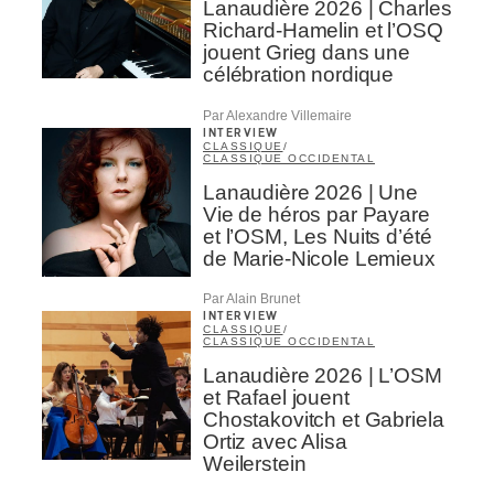
Lanaudière 2026 | Charles
Richard-Hamelin et l’OSQ
jouent Grieg dans une
célébration nordique
Par Alexandre Villemaire
INTERVIEW
CLASSIQUE
/
CLASSIQUE OCCIDENTAL
Lanaudière 2026 | Une
Vie de héros par Payare
et l’OSM, Les Nuits d’été
de Marie-Nicole Lemieux
Par Alain Brunet
INTERVIEW
CLASSIQUE
/
CLASSIQUE OCCIDENTAL
Lanaudière 2026 | L’OSM
et Rafael jouent
Chostakovitch et Gabriela
Ortiz avec Alisa
Weilerstein