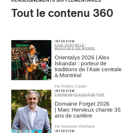
RENSEIGNEMENTS SUPPLÉMENTAIRES
Tout le contenu 360
INTERVIEW
ASIE CENTRALE
/
MUSIQUES DU MONDE
Orientalys 2026 | Alex
Iskandar : porteur de
traditions de l’Asie centrale
à Montréal
Par Frédéric Cardin
INTERVIEW
CHANSON
/
CLASSIQUE
/
POP
Domaine Forget 2026
| Marc Hervieux chante 35
ans de carrière
Par Alexandre Villemaire
INTERVIEW