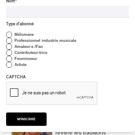
Nom
*
Par Alexandre Villemaire
INTERVIEW
CLASSIQUE
Type d'abonné
Élan de cordes dans les
parcs de Montréal avec
Mélomane
Andrei Feher et
Professionnel industrie musicale
l’Orchestre classique de
Amateur-e /Fan
Montréal
Contributeur-trice
Fournisseur
Par Frédéric Cardin
Artiste
INTERVIEW
AUTOCHTONE
CAPTCHA
Présence autochtone
2026 | La programmation
avec André Dudemaine
Par Frédéric Cardin
INTERVIEW
AUTOCHTONE
Concerts aux Îles du Bic |
M'INSCRIRE
Samaqani Cocahq fait
revivre les traditions