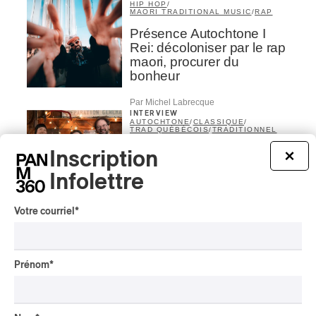
HIP HOP
/
MAORI TRADITIONAL MUSIC
/
RAP
Présence Autochtone I
Rei: décoloniser par le rap
maori, procurer du
bonheur
Par Michel Labrecque
INTERVIEW
AUTOCHTONE
/
CLASSIQUE
/
TRAD QUÉBÉCOIS
/
TRADITIONNEL
Concerts aux Îles du Bic
Inscription
×
| Robin Servant : la
Infolettre
musique comme lieu de
rencontre
Votre courriel
*
Par Chloé Rouffignac
INTERVIEW
CLASSIQUE OCCIDENTAL
/
CLASSIQUE
Prénom
*
Domaine Forget 2026
| Bach éternel et éternelles
passions avec Rachel
Barton Pine