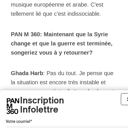
musique européenne et arabe. C’est
tellement lié que c’est indissociable.
PAN M 360:
Maintenant que la Syrie
change et que la guerre est terminée,
songeriez vous à y retourner?
Ghada Harb
: Pas du tout. Je pense que
la situation est encore très instable et
que, pour une artiste, il n’y a absolument
Inscription
rien de sûr. J’ai décidé de refaire ma vie
Infolettre
ici et je crée des projets petit à petit. On
verra bien. Mais j’ai toujours une pensée
Votre courriel
*