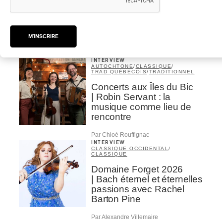
Domaine Forget 2026
| Marc Hervieux chante 35
ans de carrière
M'INSCRIRE
Par Alexandre Villemaire
INTERVIEW
AUTOCHTONE
/
CLASSIQUE
/
TRAD QUÉBÉCOIS
/
TRADITIONNEL
Concerts aux Îles du Bic
| Robin Servant : la
musique comme lieu de
rencontre
Par Chloé Rouffignac
INTERVIEW
CLASSIQUE OCCIDENTAL
/
CLASSIQUE
Domaine Forget 2026
| Bach éternel et éternelles
passions avec Rachel
Barton Pine
Par Alexandre Villemaire