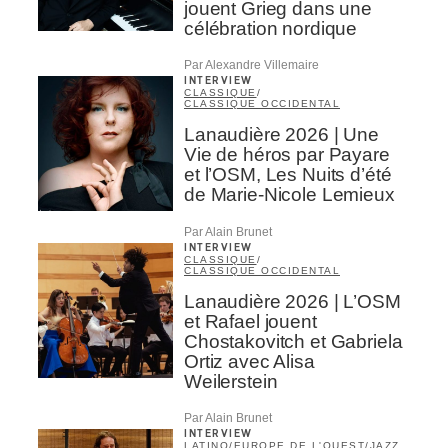
jouent Grieg dans une
célébration nordique
Par Alexandre Villemaire
INTERVIEW
CLASSIQUE
/
CLASSIQUE OCCIDENTAL
Lanaudière 2026 | Une
Vie de héros par Payare
et l’OSM, Les Nuits d’été
de Marie-Nicole Lemieux
Par Alain Brunet
INTERVIEW
CLASSIQUE
/
CLASSIQUE OCCIDENTAL
Lanaudière 2026 | L’OSM
et Rafael jouent
Chostakovitch et Gabriela
Ortiz avec Alisa
Weilerstein
Par Alain Brunet
INTERVIEW
LATINO
/
EUROPE DE L'OUEST
/
JAZZ