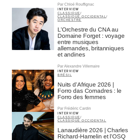
Par Chloé Rouffignac
INTERVIEW
CLASSIQUE
/
CLASSIQUE OCCIDENTAL
/
ORCHESTRE
L’Orchestre du CNA au
Domaine Forget : voyage
entre musiques
allemandes, britanniques
et andines
Par Alexandre Villemaire
INTERVIEW
BRÉSIL
Nuits d’Afrique 2026 |
Forro das Comadres : le
Forro des femmes
Par Frédéric Cardin
INTERVIEW
CLASSIQUE
/
CLASSIQUE OCCIDENTAL
Lanaudière 2026 | Charles
Richard-Hamelin et l’OSQ