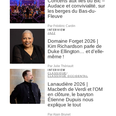
Concerts aux Îles du Bic –
Audace et convivialité, sur
les berges du Bas-du-
Fleuve
Par Frédéric Cardin
INTERVIEW
JAZZ
Domaine Forget 2026 |
Kim Richardson parle de
Duke Ellington… et d’elle-
même !
Par Julie Thériault
INTERVIEW
CLASSIQUE
/
CLASSIQUE OCCIDENTAL
Lanaudière 2026 |
Macbeth de Verdi et l’OM
en clôture, le baryton
Étienne Dupuis nous
explique le tout
Par Alain Brunet