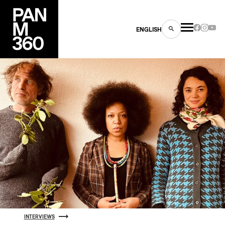
ENGLISH
es
s
ns
INTERVIEWS