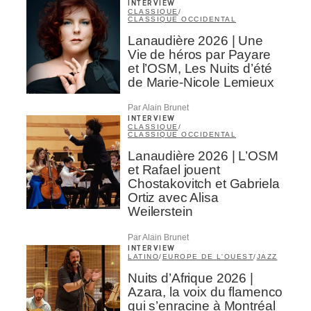
INTERVIEW
CLASSIQUE
/
CLASSIQUE OCCIDENTAL
Lanaudière 2026 | Une
Vie de héros par Payare
et l’OSM, Les Nuits d’été
de Marie-Nicole Lemieux
Par Alain Brunet
INTERVIEW
CLASSIQUE
/
CLASSIQUE OCCIDENTAL
Lanaudière 2026 | L’OSM
et Rafael jouent
Chostakovitch et Gabriela
Ortiz avec Alisa
Weilerstein
Par Alain Brunet
INTERVIEW
LATINO
/
EUROPE DE L'OUEST
/
JAZZ
Nuits d’Afrique 2026 |
Azara, la voix du flamenco
qui s’enracine à Montréal