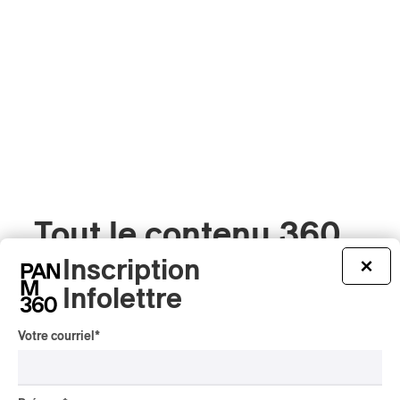
Tout le contenu 360
Inscription
×
Infolettre
INTERVIEW
CHANSON
/
CLASSIQUE
/
POP
Votre courriel
*
Domaine Forget 2026
| Marc Hervieux chante 35
ans de carrière