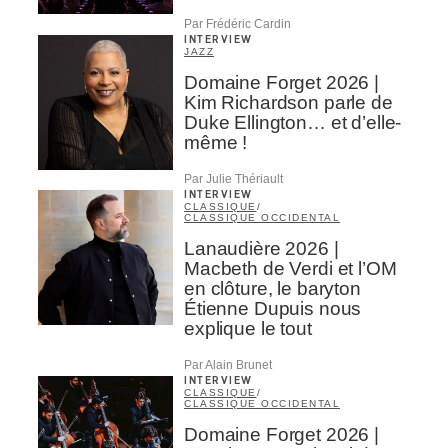
Par Frédéric Cardin
INTERVIEW
JAZZ
Domaine Forget 2026 |
Kim Richardson parle de
Duke Ellington… et d’elle-
même !
Par Julie Thériault
INTERVIEW
CLASSIQUE
/
CLASSIQUE OCCIDENTAL
Lanaudière 2026 |
Macbeth de Verdi et l’OM
en clôture, le baryton
Étienne Dupuis nous
explique le tout
Par Alain Brunet
INTERVIEW
CLASSIQUE
/
CLASSIQUE OCCIDENTAL
Domaine Forget 2026 |