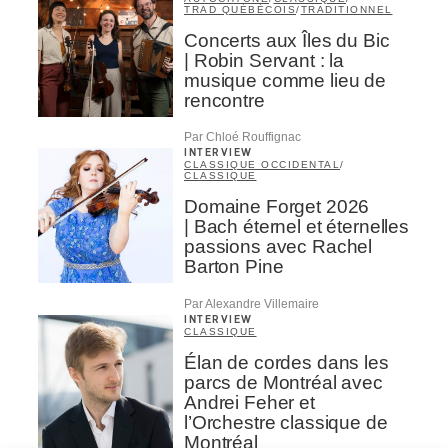
TRAD QUÉBÉCOIS
/
TRADITIONNEL
Concerts aux Îles du Bic
| Robin Servant : la
musique comme lieu de
rencontre
Par Chloé Rouffignac
INTERVIEW
CLASSIQUE OCCIDENTAL
/
CLASSIQUE
Domaine Forget 2026
| Bach éternel et éternelles
passions avec Rachel
Barton Pine
Par Alexandre Villemaire
INTERVIEW
CLASSIQUE
Élan de cordes dans les
parcs de Montréal avec
Andrei Feher et
l’Orchestre classique de
Montréal