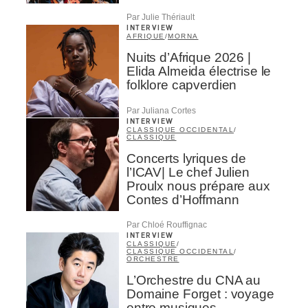
Par Julie Thériault
INTERVIEW
AFRIQUE
/
MORNA
Nuits d’Afrique 2026 |
Elida Almeida électrise le
folklore capverdien
Par Juliana Cortes
INTERVIEW
CLASSIQUE OCCIDENTAL
/
CLASSIQUE
Concerts lyriques de
l’ICAV| Le chef Julien
Proulx nous prépare aux
Contes d’Hoffmann
Par Chloé Rouffignac
INTERVIEW
CLASSIQUE
/
CLASSIQUE OCCIDENTAL
/
ORCHESTRE
L’Orchestre du CNA au
Domaine Forget : voyage
entre musiques