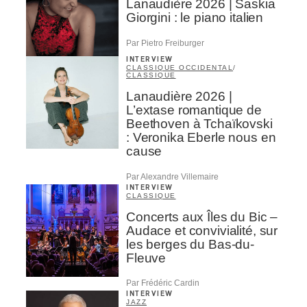
Lanaudière 2026 | Saskia
Giorgini : le piano italien
Par Pietro Freiburger
INTERVIEW
CLASSIQUE OCCIDENTAL
/
CLASSIQUE
Lanaudière 2026 |
L’extase romantique de
Beethoven à Tchaïkovski
: Veronika Eberle nous en
cause
Par Alexandre Villemaire
INTERVIEW
CLASSIQUE
Concerts aux Îles du Bic –
Audace et convivialité, sur
les berges du Bas-du-
Fleuve
Par Frédéric Cardin
INTERVIEW
JAZZ