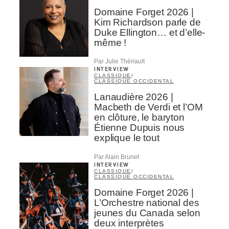
Domaine Forget 2026 |
Kim Richardson parle de
Duke Ellington… et d’elle-
même !
Par Julie Thériault
INTERVIEW
CLASSIQUE
/
CLASSIQUE OCCIDENTAL
Lanaudière 2026 |
Macbeth de Verdi et l’OM
en clôture, le baryton
Étienne Dupuis nous
explique le tout
Par Alain Brunet
INTERVIEW
CLASSIQUE
/
CLASSIQUE OCCIDENTAL
Domaine Forget 2026 |
L’Orchestre national des
jeunes du Canada selon
deux interprètes