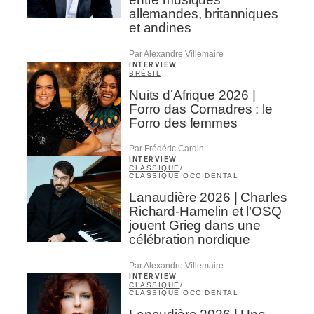
allemandes, britanniques
et andines
Par Alexandre Villemaire
INTERVIEW
BRÉSIL
Nuits d’Afrique 2026 |
Forro das Comadres : le
Forro des femmes
Par Frédéric Cardin
INTERVIEW
CLASSIQUE
/
CLASSIQUE OCCIDENTAL
Lanaudière 2026 | Charles
Richard-Hamelin et l’OSQ
jouent Grieg dans une
célébration nordique
Par Alexandre Villemaire
INTERVIEW
CLASSIQUE
/
CLASSIQUE OCCIDENTAL