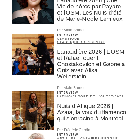
Lanaudière 2026 | Une
Vie de héros par Payare
et l’OSM, Les Nuits d’été
de Marie-Nicole Lemieux
Par Alain Brunet
INTERVIEW
CLASSIQUE
/
CLASSIQUE OCCIDENTAL
Lanaudière 2026 | L’OSM
et Rafael jouent
Chostakovitch et Gabriela
Ortiz avec Alisa
Weilerstein
Par Alain Brunet
INTERVIEW
LATINO
/
EUROPE DE L'OUEST
/
JAZZ
Nuits d’Afrique 2026 |
Azara, la voix du flamenco
qui s’enracine à Montréal
Par Frédéric Cardin
INTERVIEW
ANTILLES / CARAÏBES
/
REGGAE