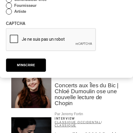
entre le son, l’image et
Fournisseur
l’instant
Artiste
Par Chloé Rouffignac
CAPTCHA
INTERVIEW
CLASSIQUE
/
CLASSIQUE OCCIDENTAL
Concerts aux Îles du Bic |
Andrea Stewart : « On est
toujours en création »
Par Chloé Rouffignac
M'INSCRIRE
INTERVIEW
CLASSIQUE
/
CLASSIQUE OCCIDENTAL
Concerts aux Îles du Bic |
Chloé Dumoulin ose une
nouvelle lecture de
Chopin
Par Jeremy Fortin
INTERVIEW
CLASSIQUE OCCIDENTAL
/
CLASSIQUE