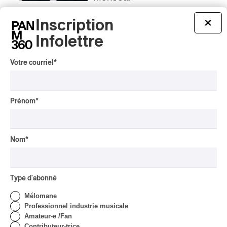
Par Frédéric Cardin
Inscription
×
INTERVIEW
AUTOCHTONE
Infolettre
Présence autochtone
2026 | La programmation
Votre courriel
*
avec André Dudemaine
Par Frédéric Cardin
INTERVIEW
AUTOCHTONE
Prénom
*
Concerts aux Îles du Bic |
Samaqani Cocahq fait
revivre les traditions
Nom
*
wolastoq
Par Jeremy Fortin
INTERVIEW
Type d'abonné
ÉLECTRONIQUE
/
CLASSIQUE OCCIDENTAL
/
CLASSIQUE
Mélomane
Concerts aux Îles du
Professionnel industrie musicale
Bic | Pierre-Luc Lecours et
Amateur-e /Fan
l’Ensemble Modulaire :
Contributeur-trice