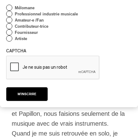
meilleure personne avec qui co-écrire
Mélomane
l’album. J’avais l’impression qu’elle
Professionnel industrie musicale
comprenait d’où je venais et ce que je
Amateur-e /Fan
Contributeur-trice
voulais dire.
Fournisseur
Artiste
CAPTCHA
PAN M 360 : Avec cet album, vous
vouliez retourner à un style de
production plus organique
qu’électronique. Pourquoi?
M'INSCRIRE
ELI ROSE :
Lorsque je faisais partie d’Éli
et Papillon, nous faisions seulement de la
musique avec de vrais instruments.
Quand je me suis retrouvée en solo, je