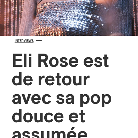
s
INTERVIEWS
Eli Rose est
de retour
avec sa pop
douce et
assumée