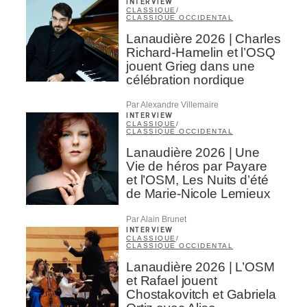
INTERVIEW
CLASSIQUE
/
CLASSIQUE OCCIDENTAL
Lanaudière 2026 | Charles
Richard-Hamelin et l’OSQ
jouent Grieg dans une
célébration nordique
Par Alexandre Villemaire
INTERVIEW
CLASSIQUE
/
CLASSIQUE OCCIDENTAL
Lanaudière 2026 | Une
Vie de héros par Payare
et l’OSM, Les Nuits d’été
de Marie-Nicole Lemieux
Par Alain Brunet
INTERVIEW
CLASSIQUE
/
CLASSIQUE OCCIDENTAL
Lanaudière 2026 | L’OSM
et Rafael jouent
Chostakovitch et Gabriela