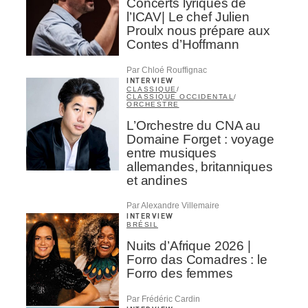
Concerts lyriques de
l’ICAV| Le chef Julien
Proulx nous prépare aux
Contes d’Hoffmann
Par Chloé Rouffignac
INTERVIEW
CLASSIQUE
/
CLASSIQUE OCCIDENTAL
/
ORCHESTRE
L’Orchestre du CNA au
Domaine Forget : voyage
entre musiques
allemandes, britanniques
et andines
Par Alexandre Villemaire
INTERVIEW
BRÉSIL
Nuits d’Afrique 2026 |
Forro das Comadres : le
Forro des femmes
Par Frédéric Cardin