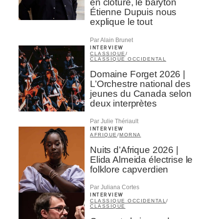
en clôture, le baryton
Étienne Dupuis nous
explique le tout
Par Alain Brunet
INTERVIEW
CLASSIQUE
/
CLASSIQUE OCCIDENTAL
Domaine Forget 2026 |
L’Orchestre national des
jeunes du Canada selon
deux interprètes
Par Julie Thériault
INTERVIEW
AFRIQUE
/
MORNA
Nuits d’Afrique 2026 |
Elida Almeida électrise le
folklore capverdien
Par Juliana Cortes
INTERVIEW
CLASSIQUE OCCIDENTAL
/
CLASSIQUE