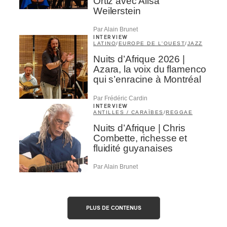
Ortiz avec Alisa
Weilerstein
Par Alain Brunet
INTERVIEW
LATINO
/
EUROPE DE L'OUEST
/
JAZZ
Nuits d’Afrique 2026 |
Azara, la voix du flamenco
qui s’enracine à Montréal
Par Frédéric Cardin
INTERVIEW
ANTILLES / CARAÏBES
/
REGGAE
Nuits d’Afrique | Chris
Combette, richesse et
fluidité guyanaises
Par Alain Brunet
PLUS DE CONTENUS