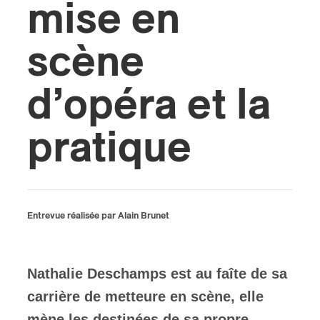
mise en
ires
scène
n
d’opéra et la
lité
pratique
Entrevue réalisée par Alain Brunet
Nathalie Deschamps est au faîte de sa
carrière de metteure en scène, elle
mène les destinées de sa propre