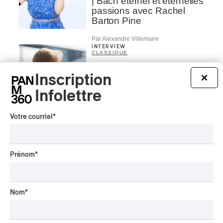
| Bach éternel et éternelles
passions avec Rachel
Barton Pine
Par Alexandre Villemaire
INTERVIEW
CLASSIQUE
Élan de cordes dans les
Inscription
×
parcs de Montréal avec
Andrei Feher et
Infolettre
l’Orchestre classique de
Montréal
Votre courriel
*
Par Frédéric Cardin
INTERVIEW
AUTOCHTONE
Présence autochtone
Prénom
*
2026 | La programmation
avec André Dudemaine
Nom
*
Par Frédéric Cardin
INTERVIEW
AUTOCHTONE
Concerts aux Îles du Bic |