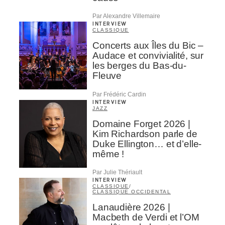
Par Alexandre Villemaire
INTERVIEW
CLASSIQUE
Concerts aux Îles du Bic –
Audace et convivialité, sur
les berges du Bas-du-
Fleuve
Par Frédéric Cardin
INTERVIEW
JAZZ
Domaine Forget 2026 |
Kim Richardson parle de
Duke Ellington… et d’elle-
même !
Par Julie Thériault
INTERVIEW
CLASSIQUE
/
CLASSIQUE OCCIDENTAL
Lanaudière 2026 |
Macbeth de Verdi et l’OM