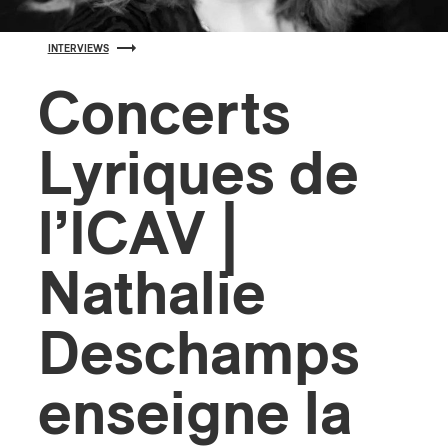
s
INTERVIEWS
Concerts
Lyriques de
l’ICAV |
Nathalie
Deschamps
enseigne la