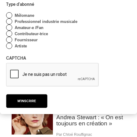
Type d'abonné
Samaqani Cocahq fait
revivre les traditions
Mélomane
wolastoq
Professionnel industrie musicale
Amateur-e /Fan
Par Jeremy Fortin
Contributeur-trice
INTERVIEW
ÉLECTRONIQUE
/
Fournisseur
CLASSIQUE OCCIDENTAL
/
CLASSIQUE
Artiste
Concerts aux Îles du
CAPTCHA
Bic | Pierre-Luc Lecours et
l’Ensemble Modulaire :
entre le son, l’image et
l’instant
Par Chloé Rouffignac
INTERVIEW
CLASSIQUE
/
M'INSCRIRE
CLASSIQUE OCCIDENTAL
Concerts aux Îles du Bic |
Andrea Stewart : « On est
toujours en création »
Par Chloé Rouffignac