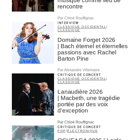
musique comme lieu de
rencontre
Par Chloé Rouffignac
INTERVIEW
CLASSIQUE OCCIDENTAL
/
CLASSIQUE
Domaine Forget 2026
| Bach éternel et éternelles
passions avec Rachel
Barton Pine
Par Alexandre Villemaire
CRITIQUE DE CONCERT
CLASSIQUE OCCIDENTAL
/
CLASSIQUE
Lanaudière 2026
| Macbeth, une tragédie
portée par des voix
d’exception
Par Chloé Rouffignac
CRITIQUE DE CONCERT
POP
/
ÉLECTRONIQUE