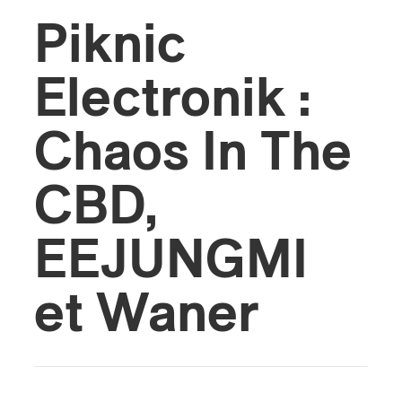
Piknic
s
Electronik :
Chaos In The
CBD,
EEJUNGMI
et Waner