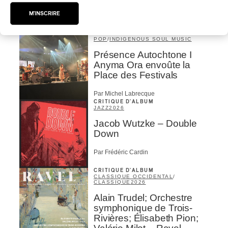
à Montréal
M'INSCRIRE
Par Frédéric Cardin
CRITIQUE DE CONCERT
POP
/
INDIGENOUS SOUL MUSIC
Présence Autochtone I
Anyma Ora envoûte la
Place des Festivals
Par Michel Labrecque
CRITIQUE D'ALBUM
JAZZ
2026
Jacob Wutzke – Double
Down
Par Frédéric Cardin
CRITIQUE D'ALBUM
CLASSIQUE OCCIDENTAL
/
CLASSIQUE
2026
Alain Trudel; Orchestre
symphonique de Trois-
Rivières; Élisabeth Pion;