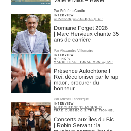
Valérie Milot – Ravel
Par Frédéric Cardin
INTERVIEW
CHANSON
/
CLASSIQUE
/
POP
Domaine Forget 2026
| Marc Hervieux chante 35
ans de carrière
Par Alexandre Villemaire
INTERVIEW
HIP HOP
/
MAORI TRADITIONAL MUSIC
/
RAP
Présence Autochtone I
Rei: décoloniser par le rap
maori, procurer du
bonheur
Par Michel Labrecque
INTERVIEW
AUTOCHTONE
/
CLASSIQUE
/
TRAD QUÉBÉCOIS
/
TRADITIONNEL
Concerts aux Îles du Bic
| Robin Servant : la