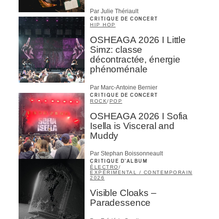
Par Julie Thériault
CRITIQUE DE CONCERT
HIP HOP
OSHEAGA 2026 I Little
Simz: classe
décontractée, énergie
phénoménale
Par Marc-Antoine Bernier
CRITIQUE DE CONCERT
ROCK
/
POP
OSHEAGA 2026 I Sofia
Isella is Visceral and
Muddy
Par Stephan Boissonneault
CRITIQUE D'ALBUM
ÉLECTRO
/
EXPÉRIMENTAL / CONTEMPORAIN
2026
Visible Cloaks –
Paradessence