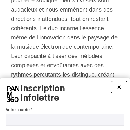
pour être souligné : leurs DJ sets sont
audacieux et nous emmènent dans des
directions inattendues, tout en restant
cohérents. Le duo incarne l’essence
même de l’innovation dans le paysage de
la musique électronique contemporaine.
Leur capacité à tisser des mélodies
complexes et envoûtantes avec des
rythmes percutants les distingue, créant
ainsi une signature sonore
Inscription
×
reconnaissable entre mille. Avec Chaos In
Infolettre
The CBD, chaque set est une expérience
Votre courriel
*
qui révèle une profondeur musicale rare.
En bref, la prochaine fois qu’ils sont en