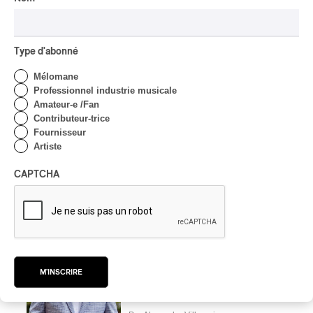
Par Michel Labrecque
CRITIQUE D'ALBUM
JAZZ
2026
Jacob Wutzke – Double
Type d'abonné
Down
Mélomane
Professionnel industrie musicale
Par Frédéric Cardin
Amateur-e /Fan
CRITIQUE D'ALBUM
Contributeur-trice
CLASSIQUE OCCIDENTAL
/
Fournisseur
CLASSIQUE
2026
Artiste
Alain Trudel; Orchestre
symphonique de Trois-
CAPTCHA
Rivières; Élisabeth Pion;
Valérie Milot – Ravel
Par Frédéric Cardin
INTERVIEW
CHANSON
/
CLASSIQUE
/
POP
Domaine Forget 2026
M'INSCRIRE
| Marc Hervieux chante 35
ans de carrière