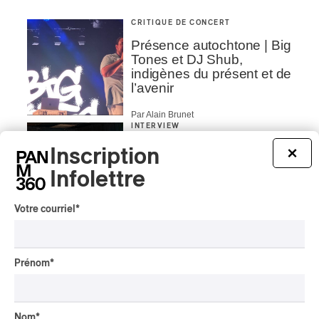
CRITIQUE DE CONCERT
Présence autochtone | Big
Tones et DJ Shub,
indigènes du présent et de
l’avenir
Par Alain Brunet
INTERVIEW
ASIE CENTRALE
/
MUSIQUES DU MONDE
Inscription
×
Orientalys 2026 | Alex
Infolettre
Iskandar : porteur de
traditions de l’Asie centrale
à Montréal
Votre courriel
*
Par Frédéric Cardin
CRITIQUE DE CONCERT
POP
/
INDIGENOUS SOUL MUSIC
Prénom
*
Présence Autochtone I
Anyma Ora envoûte la
Place des Festivals
Nom
*