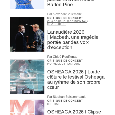
Barton Pine
Par Alexandre Villemaire
CRITIQUE DE CONCERT
CLASSIQUE OCCIDENTAL
/
CLASSIQUE
Lanaudière 2026
| Macbeth, une tragédie
portée par des voix
d’exception
Par Chloé Rouffignac
CRITIQUE DE CONCERT
POP
/
ÉLECTRONIQUE
OSHEAGA 2026 | Lorde
clôture le festival Osheaga
au rythme de son propre
cœur
Par Stephan Boissonneault
CRITIQUE DE CONCERT
HIP HOP
OSHEAGA 2026 I Clipse