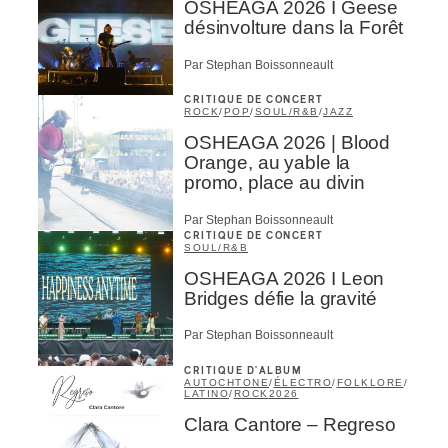
OSHEAGA 2026 I Geese
désinvolture dans la Forêt
Par Stephan Boissonneault
CRITIQUE DE CONCERT
ROCK
/
POP
/
SOUL/R&B
/
JAZZ
OSHEAGA 2026 | Blood
Orange, au yable la
promo, place au divin
Par Stephan Boissonneault
CRITIQUE DE CONCERT
SOUL/R&B
OSHEAGA 2026 I Leon
Bridges défie la gravité
Par Stephan Boissonneault
CRITIQUE D'ALBUM
AUTOCHTONE
/
ÉLECTRO
/
FOLKLORE
/
LATINO
/
ROCK
2026
Clara Cantore – Regreso