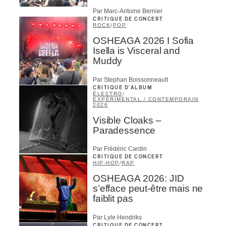
Par Marc-Antoine Bernier
CRITIQUE DE CONCERT
ROCK
/
POP
OSHEAGA 2026 I Sofia
Isella is Visceral and
Muddy
Par Stephan Boissonneault
CRITIQUE D'ALBUM
ÉLECTRO
/
EXPÉRIMENTAL / CONTEMPORAIN
2026
Visible Cloaks –
Paradessence
Par Frédéric Cardin
CRITIQUE DE CONCERT
HIP-HOP
/
RAP
OSHEAGA 2026: JID
s’efface peut-être mais ne
faiblit pas
Par Lyle Hendriks
CRITIQUE DE CONCERT