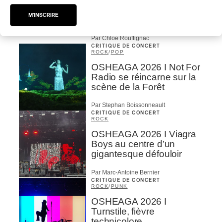
| Macbeth, une tragédie
portée par des voix
M'INSCRIRE
d’exceptions
Par Chloé Rouffignac
CRITIQUE DE CONCERT
ROCK
/
POP
OSHEAGA 2026 I Not For
Radio se réincarne sur la
scène de la Forêt
Par Stephan Boissonneault
CRITIQUE DE CONCERT
ROCK
OSHEAGA 2026 I Viagra
Boys au centre d’un
gigantesque défouloir
Par Marc-Antoine Bernier
CRITIQUE DE CONCERT
ROCK
/
PUNK
OSHEAGA 2026 I
Turnstile, fièvre
technicolore