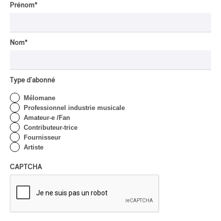
Prénom
*
Par Alexandre Villemaire
INTERVIEW
AUTOCHTONE
/
CLASSIQUE
/
TRAD QUÉBÉCOIS
/
TRADITIONNEL
Nom
*
Concerts aux Îles du Bic
| Robin Servant : la
musique comme lieu de
rencontre
Type d'abonné
Par Chloé Rouffignac
Mélomane
INTERVIEW
Professionnel industrie musicale
CLASSIQUE OCCIDENTAL
/
CLASSIQUE
Amateur-e /Fan
Contributeur-trice
Domaine Forget 2026
Fournisseur
| Bach éternel et éternelles
Artiste
passions avec Rachel
Barton Pine
CAPTCHA
Par Alexandre Villemaire
CRITIQUE DE CONCERT
CLASSIQUE OCCIDENTAL
/
CLASSIQUE
Lanaudière 2026