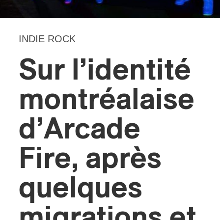
s
INDIE ROCK
Sur l’identité
montréalaise
d’Arcade
Fire, après
quelques
migrations et