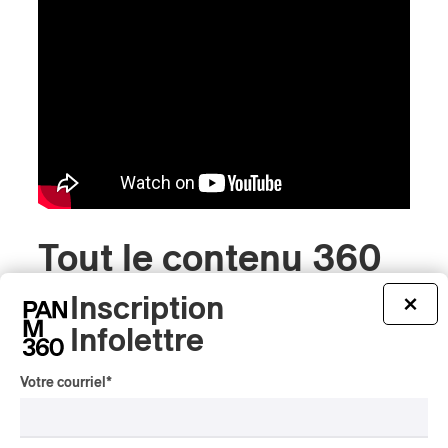
Tout le contenu 360
Inscription
×
Infolettre
INTERVIEW
CHANSON
/
CLASSIQUE
/
POP
Votre courriel
*
Domaine Forget 2026
| Marc Hervieux chante 35
ans de carrière