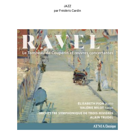
JAZZ
par Frédéric Cardin
ires
n
lité