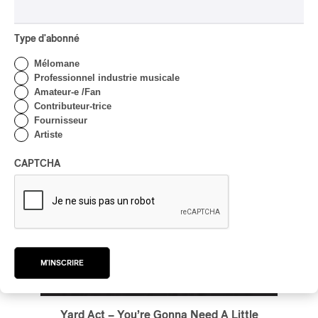
/
/
ART-ROCK
ROCK ALTERNATIF
SHOEGAZE
par Stephan Boissonneault
Type d'abonné
Mélomane
Professionnel industrie musicale
Amateur-e /Fan
Contributeur-trice
Fournisseur
Artiste
CAPTCHA
M'INSCRIRE
Yard Act – You’re Gonna Need A Little