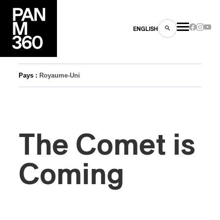
ENGLISH
Pays :
Royaume-Uni
es
The Comet is
s
Coming
ns