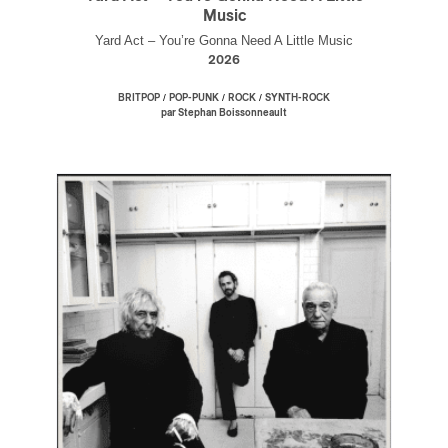
Music
Yard Act – You’re Gonna Need A Little Music
2026
/
/
/
BRITPOP
POP-PUNK
ROCK
SYNTH-ROCK
par Stephan Boissonneault