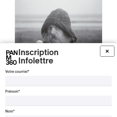
Inscription
×
Infolettre
Votre courriel
*
Prénom
*
mary in the junkyard – Role Model
Hermit
mary in the junkyard – Role Model Hermit
2026
Nom
*