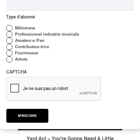
/
/
ART-ROCK
ROCK ALTERNATIF
SHOEGAZE
par Stephan Boissonneault
Type d'abonné
Mélomane
Professionnel industrie musicale
Amateur-e /Fan
Contributeur-trice
Fournisseur
Artiste
CAPTCHA
M'INSCRIRE
Yard Act – You’re Gonna Need A Little