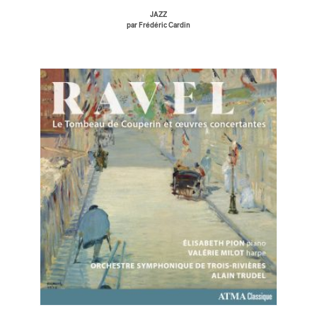
JAZZ
par Frédéric Cardin
ires
n
lité