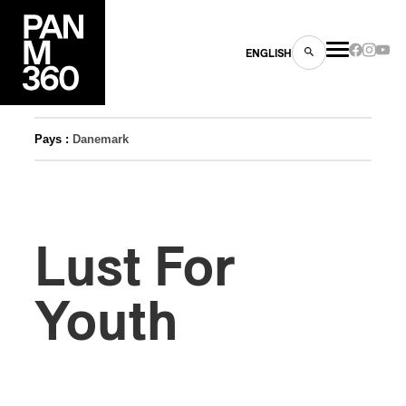
ENGLISH
Pays :
Danemark
es
Lust For
s
Youth
ns