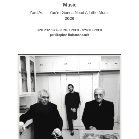
Music
Yard Act – You’re Gonna Need A Little Music
2026
/
/
/
BRITPOP
POP-PUNK
ROCK
SYNTH-ROCK
par Stephan Boissonneault