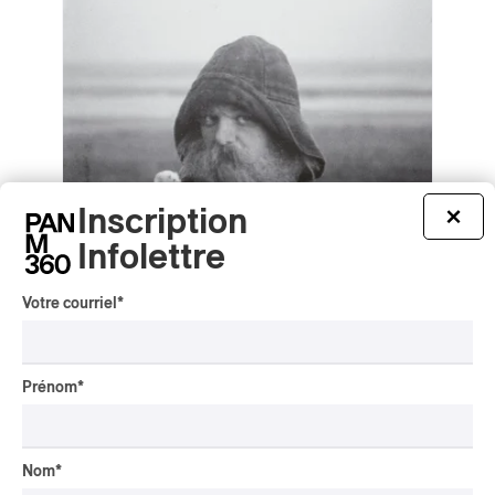
Inscription
×
Infolettre
Votre courriel
*
Prénom
*
mary in the junkyard – Role Model
Hermit
mary in the junkyard – Role Model Hermit
2026
Nom
*