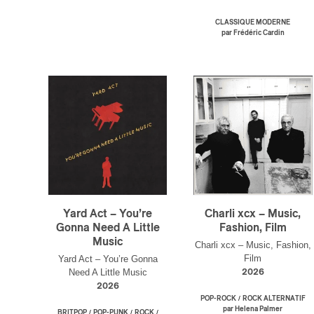
CLASSIQUE MODERNE
par Frédéric Cardin
Yard Act – You’re
Charli xcx – Music,
Gonna Need A Little
Fashion, Film
Music
Charli xcx – Music, Fashion,
Film
Yard Act – You’re Gonna
Need A Little Music
2026
2026
/
POP-ROCK
ROCK ALTERNATIF
par Helena Palmer
/
/
/
BRITPOP
POP-PUNK
ROCK