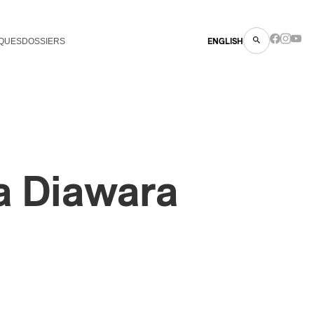
QUES
DOSSIERS
ENGLISH
a Diawara