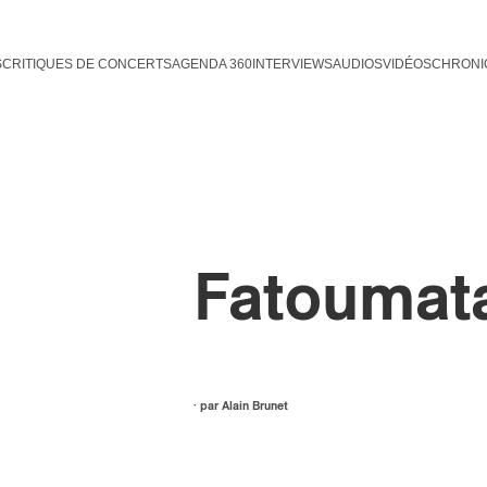
S
CRITIQUES DE CONCERTS
AGENDA 360
INTERVIEWS
AUDIOS
VIDÉOS
CHRONI
Fatoumat
· par
Alain Brunet