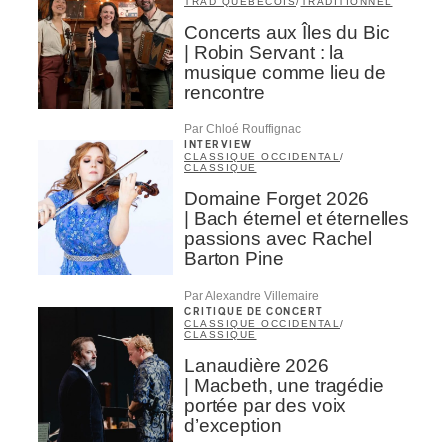
TRAD QUÉBÉCOIS
/
TRADITIONNEL
Concerts aux Îles du Bic
| Robin Servant : la
musique comme lieu de
rencontre
Par Chloé Rouffignac
INTERVIEW
CLASSIQUE OCCIDENTAL
/
CLASSIQUE
Domaine Forget 2026
| Bach éternel et éternelles
passions avec Rachel
Barton Pine
Par Alexandre Villemaire
CRITIQUE DE CONCERT
CLASSIQUE OCCIDENTAL
/
CLASSIQUE
Lanaudière 2026
| Macbeth, une tragédie
portée par des voix
d’exception