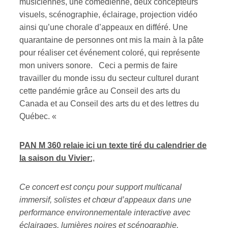
musiciennes, une comédienne, deux concepteurs
visuels, scénographie, éclairage, projection vidéo
ires
ainsi qu’une chorale d’appeaux en différé. Une
quarantaine de personnes ont mis la main à la pâte
n
pour réaliser cet événement coloré, qui représente
mon univers sonore. Ceci a permis de faire
lité
travailler du monde issu du secteur culturel durant
cette pandémie grâce au Conseil des arts du
Canada et au Conseil des arts du et des lettres du
Québec. «
PAN M 360 relaie ici un texte tiré du calendrier de
la saison du Vivier:
,
Ce concert est conçu pour support multicanal
immersif, solistes et chœur d’appeaux dans une
performance environnementale interactive avec
éclairages, lumières noires et scénographie.