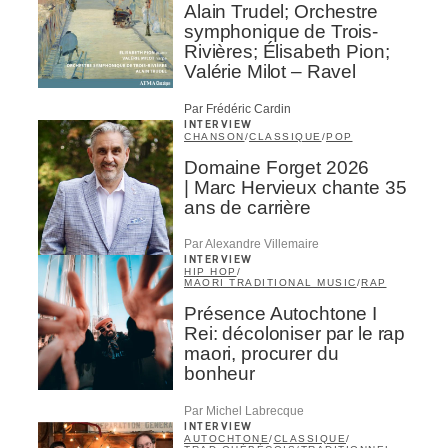
Alain Trudel; Orchestre
symphonique de Trois-
Rivières; Élisabeth Pion;
Valérie Milot – Ravel
Par Frédéric Cardin
INTERVIEW
CHANSON
/
CLASSIQUE
/
POP
Domaine Forget 2026
| Marc Hervieux chante 35
ans de carrière
Par Alexandre Villemaire
INTERVIEW
HIP HOP
/
MAORI TRADITIONAL MUSIC
/
RAP
Présence Autochtone I
Rei: décoloniser par le rap
maori, procurer du
bonheur
Par Michel Labrecque
INTERVIEW
AUTOCHTONE
/
CLASSIQUE
/