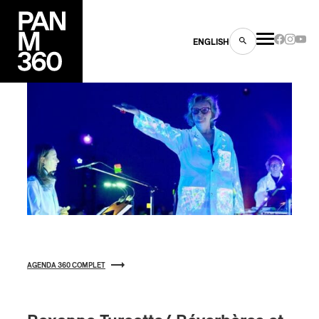
ENGLISH
es
s
AGENDA 360 COMPLET
ns