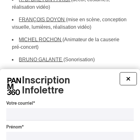
réalisation vidéo)
FRANÇOIS DOYON
(mise en scène, conception
visuelle, lumières, réalisation vidéo)
MICHEL ROCHON
(Animateur de la causerie
pré-concert)
BRUNO GALANTE
(Sonorisation)
CHORALE D’APPEAUX WEB
Inscription
×
Infolettre
Date: 26 mai 2021, 20:00 (EDT)Entrée : 19:45 Lieu
de la captation: Salle Pierre-Mercure
Votre courriel
*
Pour y assister, veuillez vous rendre sur la
plateforme du Vivier numérique à l’adresse
suivante:
Prénom
*
https://lepointdevente.com/billets/vivier-oiseaux-nias