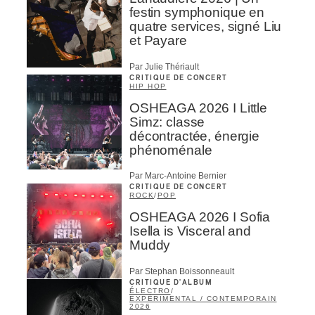
festin symphonique en
quatre services, signé Liu
et Payare
Par Julie Thériault
CRITIQUE DE CONCERT
HIP HOP
OSHEAGA 2026 I Little
Simz: classe
décontractée, énergie
phénoménale
Par Marc-Antoine Bernier
CRITIQUE DE CONCERT
ROCK
/
POP
OSHEAGA 2026 I Sofia
Isella is Visceral and
Muddy
Par Stephan Boissonneault
CRITIQUE D'ALBUM
ÉLECTRO
/
EXPÉRIMENTAL / CONTEMPORAIN
2026