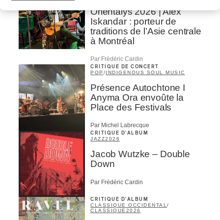
Orientalys 2026 | Alex
Iskandar : porteur de
traditions de l’Asie centrale
à Montréal
Par Frédéric Cardin
CRITIQUE DE CONCERT
POP
/
INDIGENOUS SOUL MUSIC
Présence Autochtone I
Anyma Ora envoûte la
Place des Festivals
Par Michel Labrecque
CRITIQUE D'ALBUM
JAZZ
2026
Jacob Wutzke – Double
Down
Par Frédéric Cardin
CRITIQUE D'ALBUM
CLASSIQUE OCCIDENTAL
/
CLASSIQUE
2026