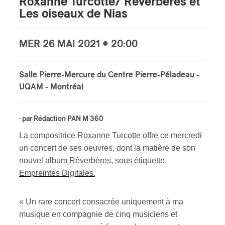
Roxanne Turcotte/ Réverbères et
Les oiseaux de Nias
s
MER
26 MAI
2021 • 20:00
Salle Pierre-Mercure du Centre Pierre-Péladeau -
UQAM
- Montréal
· par
Rédaction PAN M 360
La compositrice Roxanne Turcotte offre ce mercredi
un concert de ses oeuvres, dont la matière de son
nouvel
album Réverbères, sous étiquette
Empreintes Digitales.
« Un rare concert consacrée uniquement à ma
musique en compagnie de cinq musiciens et