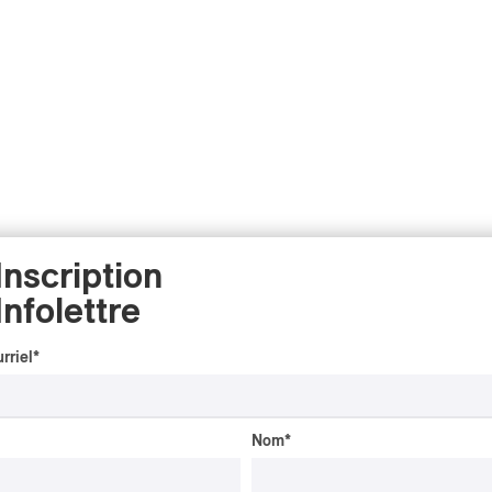
Inscription
Infolettre
rriel
*
Nom
*
INTERVIEW
AUTOCHTONE
/
CLASSIQUE
/
TRAD QUÉBÉCOIS
/
TRADITIONNEL