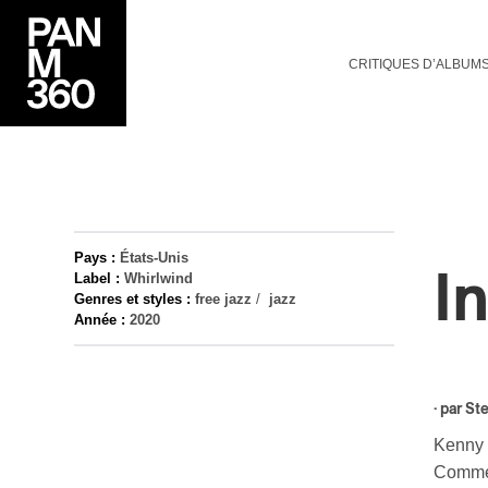
CRITIQUES D’ALBUM
Pays :
États-Unis
I
Label :
Whirlwind
Genres et styles :
free jazz
/
jazz
Année :
2020
· par
St
Kenny W
Comme 