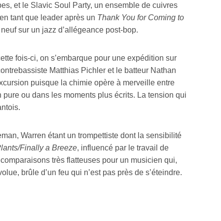
s, et le Slavic Soul Party, un ensemble de cuivres
en tant que leader après un
Thank You for Coming to
d neuf sur un jazz d’allégeance post-bop.
 cette fois-ci, on s’embarque pour une expédition sur
contrebassiste Matthias Pichler et le batteur Nathan
xcursion puisque la chimie opère à merveille entre
n pure ou dans les moments plus écrits. La tension qui
antois.
an, Warren étant un trompettiste dont la sensibilité
ants/Finally a Breeze
, influencé par le travail de
 comparaisons très flatteuses pour un musicien qui,
olue, brûle d’un feu qui n’est pas près de s’éteindre.