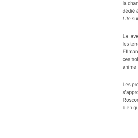
la cha
dédié 
Life
su
La lave
les ter
Ellman-
ces tro
anime 
Les pre
s’appr
Roscoe 
bien qu