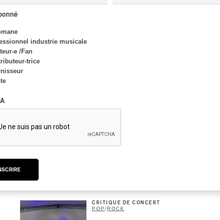
Concerts aux Îles du Bic
abonné
| Robin Servant : la
musique comme lieu de
omane
rencontre
essionnel industrie musicale
eur-e /Fan
Par Chloé Rouffignac
ributeur-trice
nisseur
ste
CRITIQUE DE CONCERT
ROCK
/
POP
A
OSHEAGA 2026 I Not For
Radio se réincarne sur la
scène de la Forêt
Par Stephan Boissonneault
NSCRIRE
CRITIQUE DE CONCERT
POP
/
ROCK