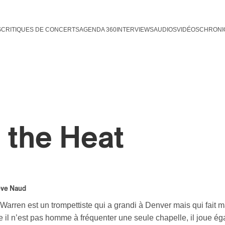
S
CRITIQUES DE CONCERTS
AGENDA 360
INTERVIEWS
AUDIOS
VIDÉOS
CHRONI
n the Heat
eve Naud
arren est un trompettiste qui a grandi à Denver mais qui fait m
il n’est pas homme à fréquenter une seule chapelle, il joue éga