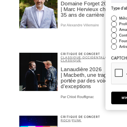
Domaine Forget 2026
Type d'
| Marc Hervieux chante
35 ans de carrière
Mél
Prof
Par Alexandre Villemaire
Amat
Cont
Four
Arti
CRITIQUE DE CONCERT
CLASSIQUE OCCIDENTAL
/
CAPTCH
CLASSIQUE
Lanaudière 2026
| Macbeth, une tragédie
portée par des voix
d’exceptions
Par Chloé Rouffignac
M'I
CRITIQUE DE CONCERT
ROCK
/
PUNK