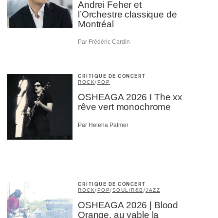
Andrei Feher et
l’Orchestre classique de
Montréal
Par Frédéric Cardin
CRITIQUE DE CONCERT
ROCK
/
POP
OSHEAGA 2026 I The xx
rêve vert monochrome
Par Helena Palmer
CRITIQUE DE CONCERT
ROCK
/
POP
/
SOUL/R&B
/
JAZZ
OSHEAGA 2026 | Blood
Orange, au yable la