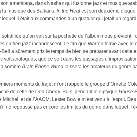
nson americana, dans Nashaz qui fusionne jazz et musique arabe
à la musique des Balkans.
In the Heat
est son deuxième disque 
r lequel il était aux commandes d’un quatuor qui jetait un regar
 solidifiée qu’on voit sur la pochette de l’album nous prévient :
res du free jazz incandescent. Le trio que Warren forme avec le 
Bell a sûrement pris le temps de bien se préparer avant cette e
is volcanologues, que ce soit dans les passages d’improvisatio
la sombre
Brain Phone Wired
laissera les amateurs du genre p
miers moments du trajet m’ont rappelé le groupe d’Ornette Colem
oche de celle de Don Cherry. Puis, pendant le diptyque
House Pl
Mitchell et de l’AACM, Lester Bowie m’est venu à l’esprit. Des
’il ne repousse pas encore les limites du genre dans lequel il év