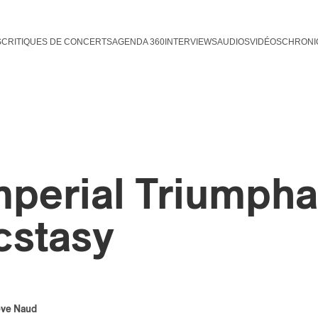
S
CRITIQUES DE CONCERTS
AGENDA 360
INTERVIEWS
AUDIOS
VIDÉOS
CHRONI
mperial Triumphan
cstasy
eve Naud