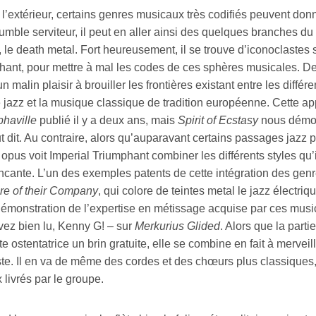
l’extérieur, certains genres musicaux très codifiés peuvent donn
umble serviteur, il peut en aller ainsi des quelques branches du
, le death metal. Fort heureusement, il se trouve d’iconoclast
hant, pour mettre à mal les codes de ces sphères musicales. De
n malin plaisir à brouiller les frontières existant entre les diffé
 jazz et la musique classique de tradition européenne. Cette ap
phaville
publié il y a deux ans, mais
Spirit of Ecstasy
nous démon
t dit. Au contraire, alors qu’auparavant certains passages jazz 
opus voit Imperial Triumphant combiner les différents styles qu
ncante. L’un des exemples patents de cette intégration des genr
re of their Company
, qui colore de teintes metal le jazz électr
démonstration de l’expertise en métissage acquise par ces musi
vez bien lu, Kenny G! – sur
Merkurius Glided
. Alors que la part
te ostentatrice un brin gratuite, elle se combine en fait à mervei
ste. Il en va de même des cordes et des chœurs plus classiques,
 livrés par le groupe.