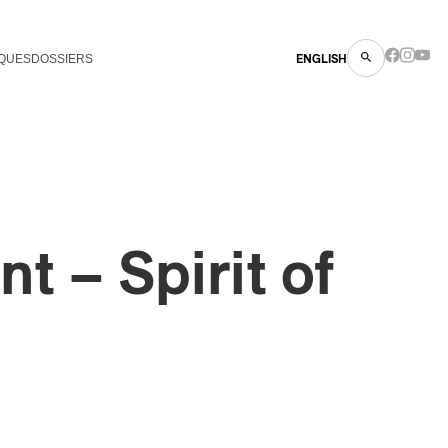
QUES
DOSSIERS
ENGLISH
t – Spirit of