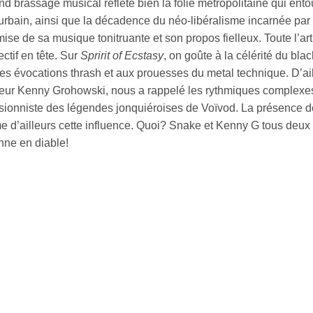
d brassage musical reflète bien la folie métropolitaine qui ent
urbain, ainsi que la décadence du néo-libéralisme incarnée par
mise de sa musique tonitruante et son propos fielleux. Toute l’ar
ectif en tête. Sur
Spririt of Ecstasy
, on goûte à la célérité du bla
s évocations thrash et aux prouesses du metal technique. D’aille
teur Kenny Grohowski, nous a rappelé les rythmiques complexes
sionniste des légendes jonquiéroises de Voïvod. La présence de
me d’ailleurs cette influence. Quoi? Snake et Kenny G tous deu
nne en diable!