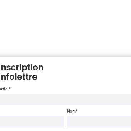
Inscription
Infolettre
rriel
*
Nom
*
CRITIQUE D'ALBUM
CLASSIQUE OCCIDENTAL
/
CLASSIQUE
2026