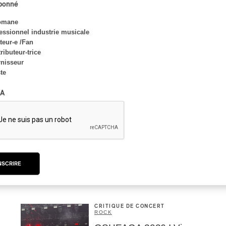
abonné
Alain Trudel; Orchestre
symphonique de Trois-
omane
Rivières; Élisabeth Pion;
essionnel industrie musicale
Valérie Milot – Ravel
eur-e /Fan
ributeur-trice
Par Frédéric Cardin
nisseur
ste
A
INTERVIEW
CLASSIQUE OCCIDENTAL
/
CLASSIQUE
Domaine Forget 2026
| Bach éternel et
éternelles passions avec
Rachel Barton Pine
NSCRIRE
Par Alexandre Villemaire
CRITIQUE DE CONCERT
ROCK