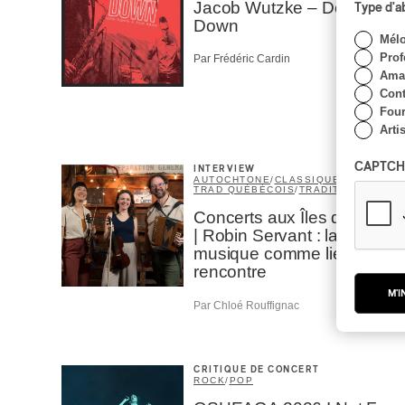
Jacob Wutzke – Double
Type d'
Down
Mél
Prof
Par Frédéric Cardin
Amat
Cont
Four
Arti
CAPTCH
INTERVIEW
AUTOCHTONE
/
CLASSIQUE
/
TRAD QUÉBÉCOIS
/
TRADITIONNEL
Concerts aux Îles du Bic
| Robin Servant : la
musique comme lieu de
rencontre
M'I
Par Chloé Rouffignac
CRITIQUE DE CONCERT
ROCK
/
POP