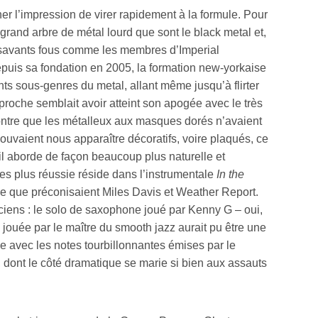
er l’impression de virer rapidement à la formule. Pour
 grand arbre de métal lourd que sont le black metal et,
es savants fous comme les membres d’Imperial
puis sa fondation en 2005, la formation new-yorkaise
rents sous-genres du metal, allant même jusqu’à flirter
proche semblait avoir atteint son apogée avec le très
tre que les métalleux aux masques dorés n’avaient
pouvaient nous apparaître décoratifs, voire plaqués, ce
’il aborde de façon beaucoup plus naturelle et
es plus réussie réside dans l’instrumentale
In the
ique que préconisaient Miles Davis et Weather Report.
ciens : le solo de saxophone joué par Kenny G – oui,
ie jouée par le maître du smooth jazz aurait pu être une
lle avec les notes tourbillonnantes émises par le
 dont le côté dramatique se marie si bien aux assauts