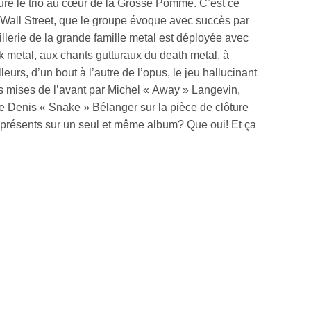
oure le trio au cœur de la Grosse Pomme. C’est ce
 Wall Street, que le groupe évoque avec succès par
tillerie de la grande famille metal est déployée avec
ck metal, aux chants gutturaux du death metal, à
urs, d’un bout à l’autre de l’opus, le jeu hallucinant
 mises de l’avant par Michel « Away » Langevin,
 Denis « Snake » Bélanger sur la pièce de clôture
x présents sur un seul et même album? Que oui! Et ça