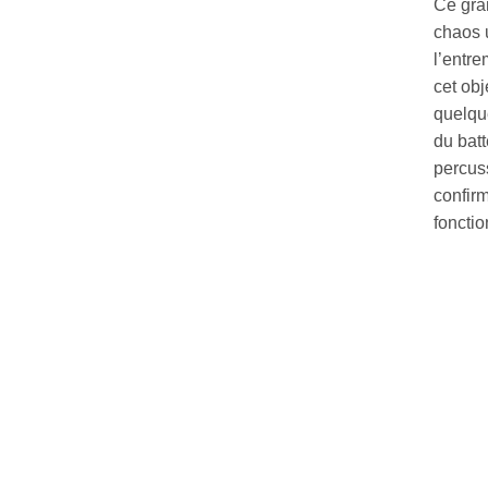
Ce gran
chaos 
l’entre
cet obj
quelque
du bat
percus
confir
fonctio