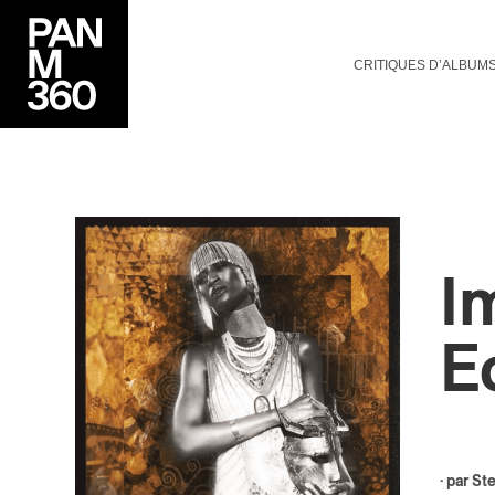
CRITIQUES D’ALBUM
I
E
· par
St