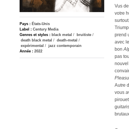
Vus de 
votre h
surtout
Pays :
États-Unis
Triump
Label :
Century Media
prend u
Genres et styles :
black metal
/
bruitiste
/
death black metal
/
death-metal
/
avec le
expérimental
/
jazz contemporain
bon
Al
Année :
2022
pas tou
nouvel 
convai
Pleasu
Autre 
vous a
pirouet
guitari
brutaux