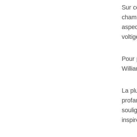
Sur c
chamb
aspec
volti
Pour 
Willi
La pl
prof
souli
inspi