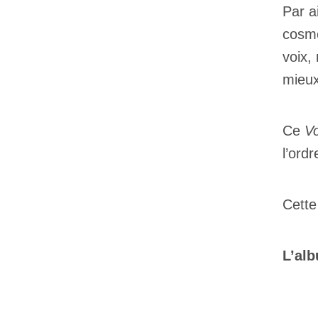
Par a
cosmo
voix,
mieux
Ce
Vo
l’ord
Cette
L’alb