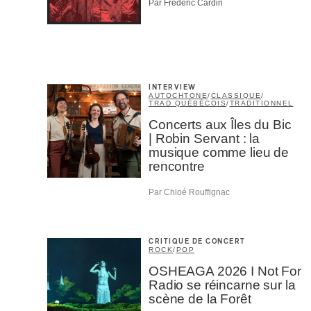
Par Frédéric Cardin
M'I
INTERVIEW
AUTOCHTONE
/
CLASSIQUE
/
TRAD QUÉBÉCOIS
/
TRADITIONNEL
Concerts aux Îles du Bic
| Robin Servant : la
musique comme lieu de
rencontre
Par Chloé Rouffignac
CRITIQUE DE CONCERT
ROCK
/
POP
OSHEAGA 2026 I Not For
Radio se réincarne sur la
scène de la Forêt