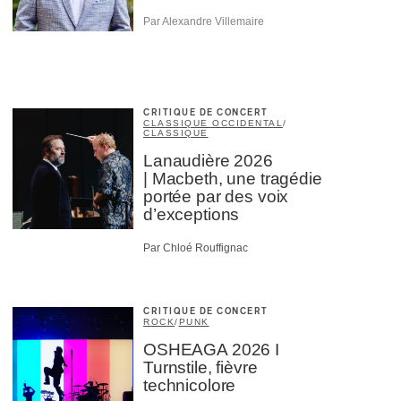
Par Alexandre Villemaire
CRITIQUE DE CONCERT
CLASSIQUE OCCIDENTAL
/
CLASSIQUE
Lanaudière 2026
| Macbeth, une tragédie
portée par des voix
d’exceptions
Par Chloé Rouffignac
CRITIQUE DE CONCERT
ROCK
/
PUNK
OSHEAGA 2026 I
Turnstile, fièvre
technicolore