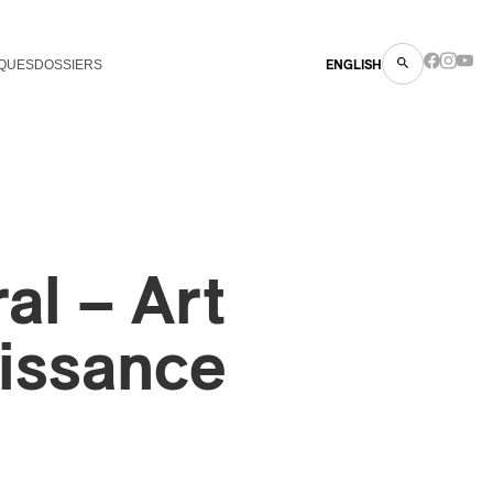
QUES
DOSSIERS
ENGLISH
l – Art
aissance