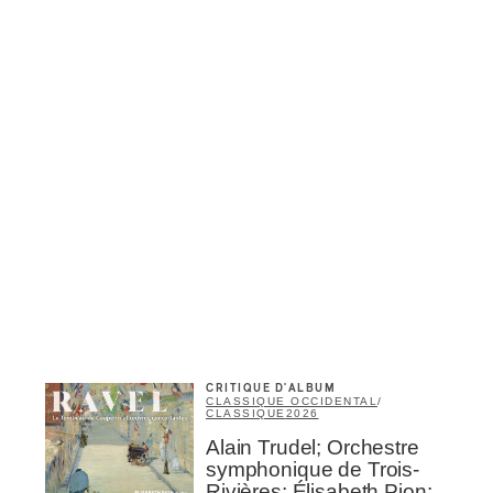
Infolettre
rriel
*
Nom
*
abonné
omane
essionnel industrie musicale
eur-e /Fan
ributeur-trice
nisseur
ste
CRITIQUE D'ALBUM
CLASSIQUE OCCIDENTAL
/
A
CLASSIQUE
2026
Alain Trudel; Orchestre
symphonique de Trois-
Rivières; Élisabeth Pion;