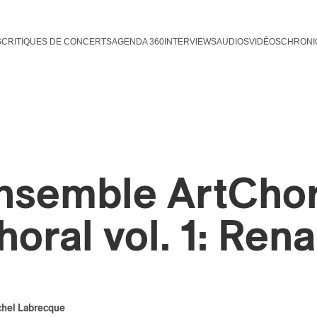
S
CRITIQUES DE CONCERTS
AGENDA 360
INTERVIEWS
AUDIOS
VIDÉOS
CHRONI
nsemble ArtChora
horal vol. 1: Ren
chel Labrecque