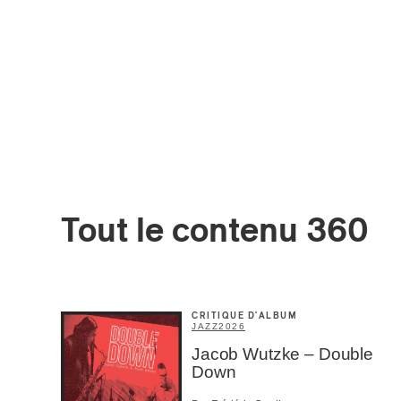
Votre cou
Prénom
*
Type d'
Mél
Tout le contenu 360
Prof
Amat
Cont
Four
Arti
CRITIQUE D'ALBUM
JAZZ
2026
CAPTCH
Jacob Wutzke – Double
Down