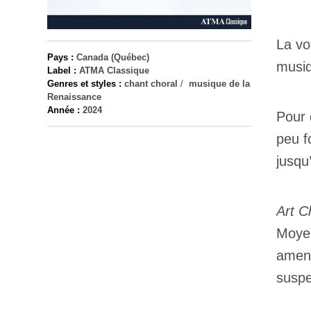
La vo
Pays :
Canada (Québec)
musiq
Label :
ATMA Classique
Genres et styles :
chant choral
/
musique de la
Renaissance
Année :
2024
Pour 
peu f
jusqu
Art C
Moyen
amene
suspe