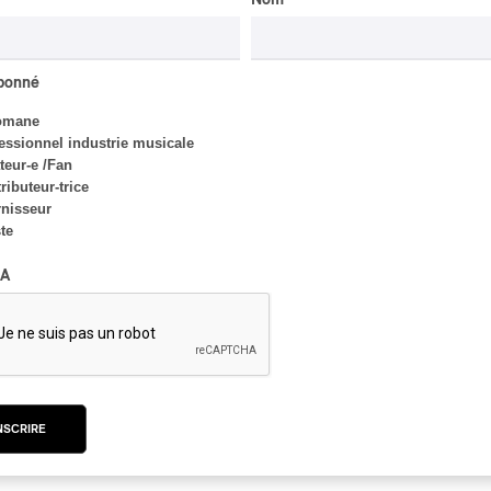
CRITIQUE D'ALBUM
JAZZ
2026
Jacob Wutzke – Double
abonné
Down
omane
Par Frédéric Cardin
essionnel industrie musicale
eur-e /Fan
ributeur-trice
nisseur
ste
A
INTERVIEW
HIP HOP
/
MAORI TRADITIONAL MUSIC
/
RAP
Présence Autochtone I
Rei: décoloniser par le
rap maori, procurer du
bonheur
NSCRIRE
Par Michel Labrecque