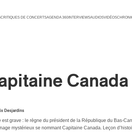
S
CRITIQUES DE CONCERTS
AGENDA 360
INTERVIEWS
AUDIOS
VIDÉOS
CHRONI
apitaine Canada
ix Desjardins
e est grave : le règne du président de la République du Bas-Can
nage mystérieux se nommant Capitaine Canada. Leçon d’histoir