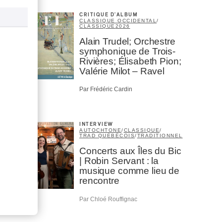
CRITIQUE D'ALBUM
CLASSIQUE OCCIDENTAL
/
CLASSIQUE
2026
Alain Trudel; Orchestre
symphonique de Trois-
Rivières; Élisabeth Pion;
Valérie Milot – Ravel
Par Frédéric Cardin
INTERVIEW
AUTOCHTONE
/
CLASSIQUE
/
TRAD QUÉBÉCOIS
/
TRADITIONNEL
Concerts aux Îles du Bic
| Robin Servant : la
musique comme lieu de
rencontre
Par Chloé Rouffignac