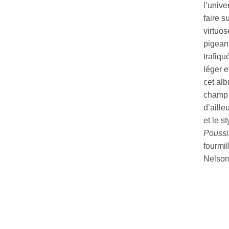
l’unive
faire 
virtuos
pigean
trafiqu
léger 
cet alb
champ 
d’aille
et le s
Poussi
fourmil
Nelson