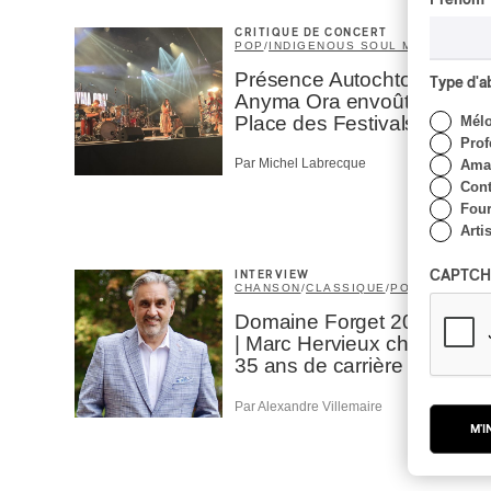
CRITIQUE DE CONCERT
POP
/
INDIGENOUS SOUL MUSIC
Présence Autochtone I
Type d'
Anyma Ora envoûte la
Place des Festivals
Mél
Prof
Par Michel Labrecque
Amat
Cont
Four
Arti
CAPTCH
INTERVIEW
CHANSON
/
CLASSIQUE
/
POP
Domaine Forget 2026
| Marc Hervieux chante
35 ans de carrière
Par Alexandre Villemaire
M'I