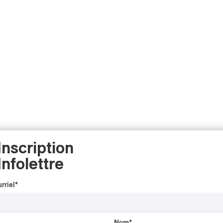
Inscription
Infolettre
rriel
*
Nom
*