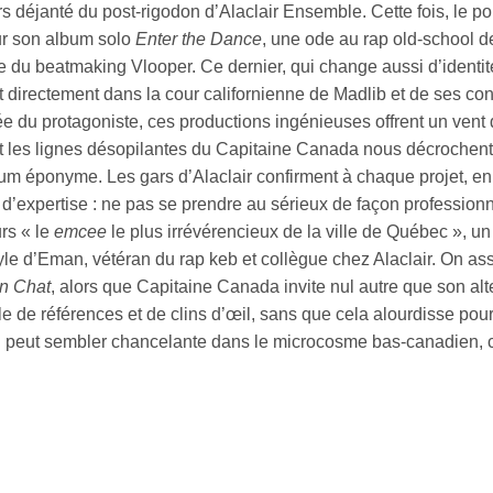
rs déjanté du post-rigodon d’Alaclair Ensemble. Cette fois, le 
sur son album solo
Enter the Dance
, une ode au rap old-school d
e du beatmaking Vlooper. Ce dernier, qui change aussi d’identité
t directement dans la cour californienne de Madlib et de ses c
ée du protagoniste, ces productions ingénieuses offrent un vent 
et les lignes désopilantes du Capitaine Canada nous décrochent
um éponyme. Les gars d’Alaclair confirment à chaque projet, en s
d’expertise : ne pas se prendre au sérieux de façon profession
urs « le
emcee
le plus irrévérencieux de la ville de Québec », 
tyle d’Eman, vétéran du rap keb et collègue chez Alaclair. On a
n Chat
, alors que Capitaine Canada invite nul autre que son a
le de références et de clins d’œil, sans que cela alourdisse pour 
 peut sembler chancelante dans le microcosme bas-canadien, ce