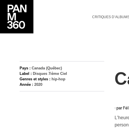
CRITIQUES D’ALBUM
Pays :
Canada (Québec)
C
Label :
Disques 7ième Ciel
Genres et styles :
hip-hop
Année :
2020
· par
Fél
L’heur
person