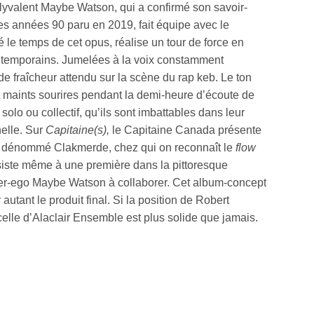
polyvalent Maybe Watson, qui a confirmé son savoir-
es années 90 paru en 2019, fait équipe avec le
 le temps de cet opus, réalise un tour de force en
ontemporains. Jumelées à la voix constamment
de fraîcheur attendu sur la scène du rap keb. Le ton
 maints sourires pendant la demi-heure d’écoute de
olo ou collectif, qu’ils sont imbattables dans leur
nelle. Sur
Capitaine(s),
le Capitaine Canada présente
un dénommé Clakmerde, chez qui on reconnaît le
flow
ssiste même à une première dans la pittoresque
lter-ego Maybe Watson à collaborer. Cet album-concept
autant le produit final. Si la position de Robert
lle d’Alaclair Ensemble est plus solide que jamais.