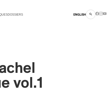
QUES
DOSSIERS
ENGLISH
achel
e vol.1