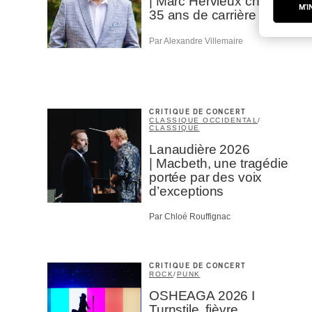
| Marc Hervieux chante
M'I
35 ans de carrière
Par Alexandre Villemaire
CRITIQUE DE CONCERT
CLASSIQUE OCCIDENTAL
/
CLASSIQUE
Lanaudière 2026
| Macbeth, une tragédie
portée par des voix
d’exceptions
Par Chloé Rouffignac
CRITIQUE DE CONCERT
ROCK
/
PUNK
OSHEAGA 2026 I
Turnstile, fièvre