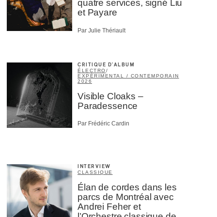
quatre services, signé Liu
et Payare
Par Julie Thériault
CRITIQUE D'ALBUM
ÉLECTRO
/
EXPÉRIMENTAL / CONTEMPORAIN
2026
Visible Cloaks –
Paradessence
Par Frédéric Cardin
INTERVIEW
CLASSIQUE
Élan de cordes dans les
parcs de Montréal avec
Andrei Feher et
l’Orchestre classique de