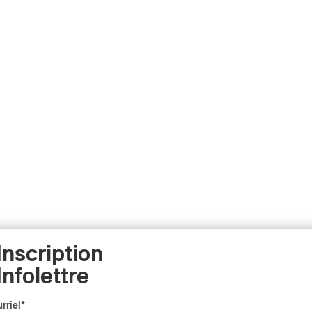
Inscription
Infolettre
rriel
*