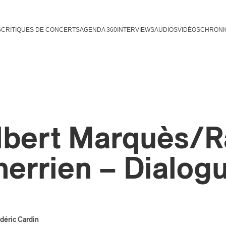
S
CRITIQUES DE CONCERTS
AGENDA 360
INTERVIEWS
AUDIOS
VIDÉOS
CHRONI
lbert Marquès/R
herrien – Dialogu
déric Cardin