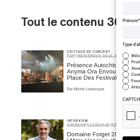
Tout le contenu 360
Prénom
*
Type d'
CRITIQUE DE CONCERT
Mél
POP
/
INDIGENOUS SOUL MUSIC
Prof
Présence Autochtone I
Amat
Anyma Ora Envoute La
Cont
Place Des Festivals
Four
Arti
Par Michel Labrecque
CAPTCH
INTERVIEW
CHANSON
/
CLASSIQUE
/
POP
Domaine Forget 2026