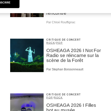
| Robin Servant : la
NSCRIRE
musique comme lieu de
rencontre
Par Chloé Rouffignac
CRITIQUE DE CONCERT
ROCK
/
POP
OSHEAGA 2026 I Not For
Radio se réincarne sur la
scène de la Forêt
Par Stephan Boissonneault
CRITIQUE DE CONCERT
POP
/
ROCK
OSHEAGA 2026 I Filles
hot au musée