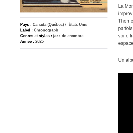
La Mon
improvi
Therri
Pays :
Canada (Québec)
/
États-Unis
parfois
Label :
Chronograph
voire f
Genres et styles :
jazz de chambre
Année :
2025
espace
Un albu