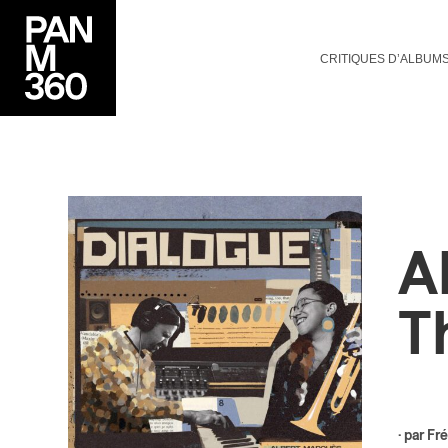
CRITIQUES D’ALBUM
A
T
· par
Fré