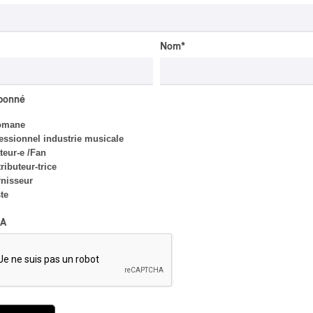
Nom
*
abonné
CRITIQUE D'ALBUM
omane
JAZZ
2026
essionnel industrie musicale
Jacob Wutzke – Double
eur-e /Fan
Down
ributeur-trice
nisseur
Par Frédéric Cardin
ste
A
INTERVIEW
AUTOCHTONE
/
CLASSIQUE
/
TRAD QUÉBÉCOIS
/
TRADITIONNEL
Concerts aux Îles du Bic