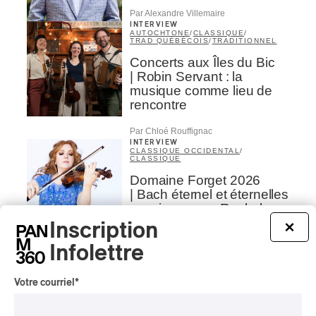
Par Alexandre Villemaire
INTERVIEW
AUTOCHTONE
/
CLASSIQUE
/
TRAD QUÉBÉCOIS
/
TRADITIONNEL
Concerts aux Îles du Bic
| Robin Servant : la
musique comme lieu de
rencontre
Par Chloé Rouffignac
INTERVIEW
CLASSIQUE OCCIDENTAL
/
CLASSIQUE
Domaine Forget 2026
| Bach éternel et éternelles
passions avec Rachel
Barton Pine
Inscription
×
Infolettre
Par Alexandre Villemaire
CRITIQUE DE CONCERT
CLASSIQUE OCCIDENTAL
/
CLASSIQUE
Votre courriel
*
Lanaudière 2026
| Macbeth, une tragédie