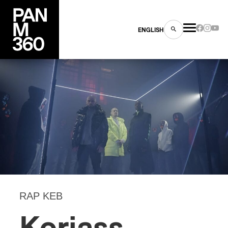
ENGLISH
es
s
RAP KEB
ns