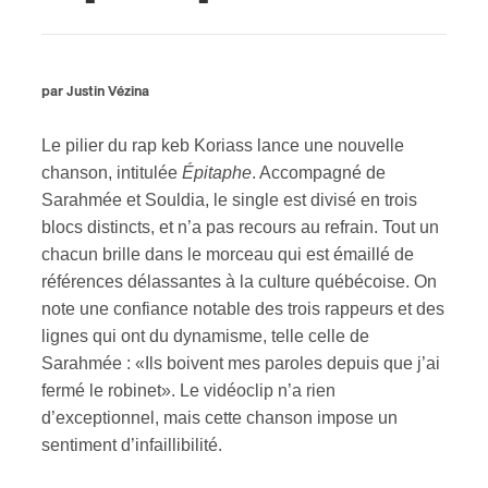
ires
par Justin Vézina
n
lité
Le pilier du rap keb Koriass lance une nouvelle
chanson, intitulée
Épitaphe
. Accompagné de
Sarahmée et Souldia, le single est divisé en trois
blocs distincts, et n’a pas recours au refrain. Tout un
chacun brille dans le morceau qui est émaillé de
références délassantes à la culture québécoise. On
note une confiance notable des trois rappeurs et des
lignes qui ont du dynamisme, telle celle de
Sarahmée : «Ils boivent mes paroles depuis que j’ai
fermé le robinet». Le vidéoclip n’a rien
d’exceptionnel, mais cette chanson impose un
sentiment d’infaillibilité.