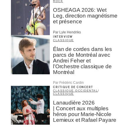
ROCK
OSHEAGA 2026: Wet
Leg, direction magnétisme
et présence
Par Lyle Hendriks
INTERVIEW
CLASSIQUE
Élan de cordes dans les
parcs de Montréal avec
Andrei Feher et
l’Orchestre classique de
Montréal
Par Frédéric Cardin
CRITIQUE DE CONCERT
CLASSIQUE OCCIDENTAL
/
CLASSIQUE
Lanaudière 2026
| Concert aux multiples
héros pour Marie-Nicole
Lemieux et Rafael Payare