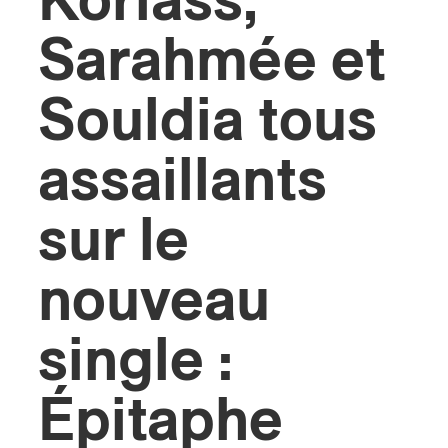
Koriass,
Sarahmée et
s
Souldia tous
assaillants
sur le
nouveau
single :
Épitaphe