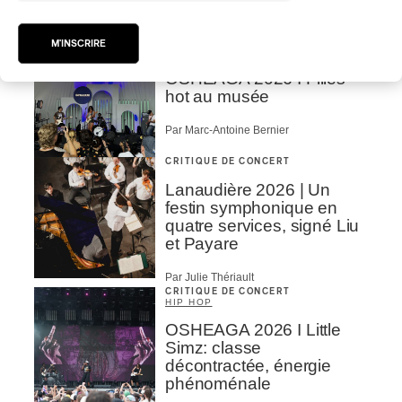
Par Marc-Antoine Bernier
CRITIQUE DE CONCERT
M'INSCRIRE
POP
/
ROCK
OSHEAGA 2026 I Filles
hot au musée
Par Marc-Antoine Bernier
CRITIQUE DE CONCERT
Lanaudière 2026 | Un
festin symphonique en
quatre services, signé Liu
et Payare
Par Julie Thériault
CRITIQUE DE CONCERT
HIP HOP
OSHEAGA 2026 I Little
Simz: classe
décontractée, énergie
phénoménale