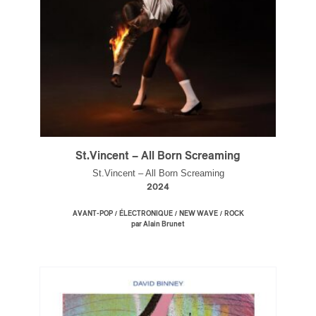
ires
n
lité
St.Vincent – All Born Screaming
St.Vincent – All Born Screaming
2024
/
/
/
AVANT-POP
ÉLECTRONIQUE
NEW WAVE
ROCK
par Alain Brunet