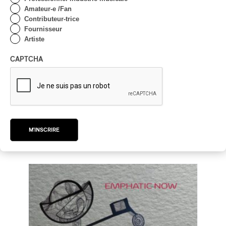
Amateur-e /Fan
Contributeur-trice
Fournisseur
Artiste
CAPTCHA
Galan Trio – Kinesis vol. 2
Galan Trio – Kinesis vol. 2
2024
MUSIQUE CONTEMPORAINE
M'INSCRIRE
par Frédéric Cardin