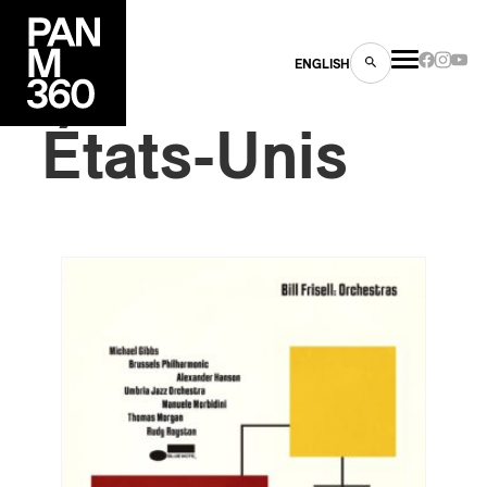
ENGLISH
États-Unis
es
s
ns