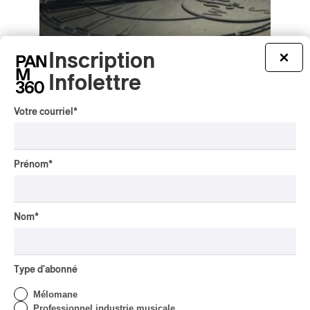
Inscription
×
Exponential Ensemble – Matters of Time
Infolettre
Exponential Ensemble – Matters of Time
2024
Votre courriel
*
MUSIQUE CONTEMPORAINE
par Frédéric Cardin
Prénom
*
Nom
*
Type d'abonné
Mélomane
Professionnel industrie musicale