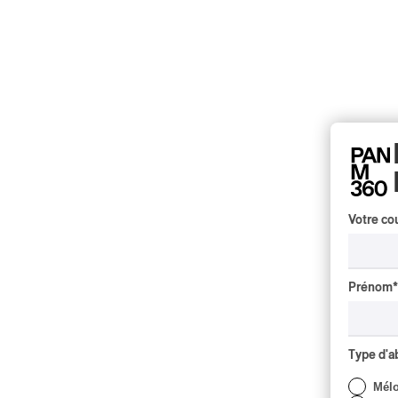
Votre cou
Prénom
*
Type d'
Mél