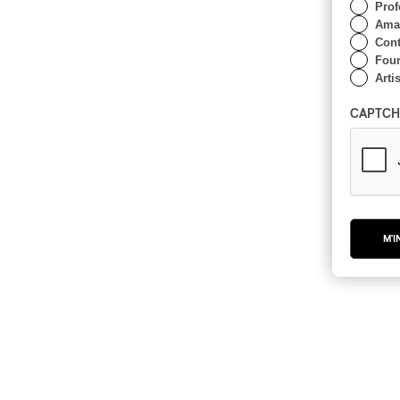
Prof
Amat
Cont
Four
Arti
CAPTCH
M'I