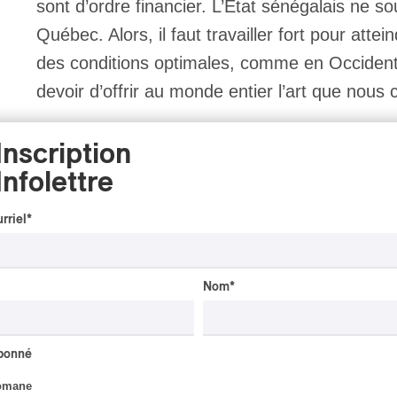
sont d’ordre financier. L’État sénégalais ne s
Québec. Alors, il faut travailler fort pour atte
des conditions optimales, comme en Occident. 
devoir d’offrir au monde entier l’art que nous
Inscription
PAN M 360 : Vous avez aussi contribué à la
Infolettre
campagne sénégalaise. C’est basé sur des 
équitable. Avez-vous rencontré des difficu
rriel
*
impliqué socialement lui aussi, mais qui a
s’établir à Montréal, après des menaces à 
Nom
*
Sahad :
Il y a des difficultés bien sûr. Quan
abonné
façons de faire bien enracinées, certains s’y ob
omane
décoloniser les habitudes économiques et l’éta