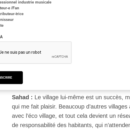
essionnel industrie musicale
alternatives qui sont basées sur des savoirs
eur-e /Fan
ributeur-trice
sénégalais par les Sénégalais. Penser bio, c’e
nisseur
sens ça passe mieux dans certains esprits, ca
ste
l’indépendance des années 1960.
A
ÉCOUTEZ L’ENTREVUE AVEC DICKO FILS
PAN M 360 : Et quel bilan en faites vous?
NSCRIRE
Sahad :
Le village lui-même est un succès, mai
qui me fait plaisir. Beaucoup d’autres villages
avec l’éco village, et tout cela devient un rés
de responsabilité des habitants, qui n’attend