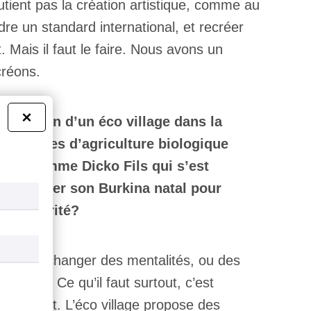
outient pas la création artistique, comme au
indre un standard international, et recréer
Mais il faut le faire. Nous avons un
 créons.
×
 création d’un éco village dans la
principes d’agriculture biologique
ltés, comme Dicko Fils qui s’est
 dû quitter son Burkina natal pour
sa sécurité?
d on veut changer des mentalités, ou des
jectent. Ce qu’il faut surtout, c’est
t d’esprit. L’éco village propose des