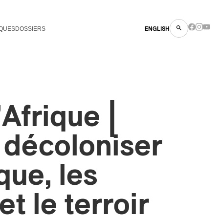
QUES
DOSSIERS
ENGLISH
’Afrique |
 décoloniser
que, les
et le terroir