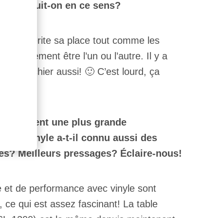
oi poursuit-on en ce sens?
tre et mérite sa place tout comme les
ssairement être l’un ou l’autre. Il y a
i font chier aussi! 🙂 C’est lourd, ça
permettent une plus grande
e. Le vinyle a-t-il connu aussi des
es? Meilleurs pressages? Éclaire-nous!
 et de performance avec vinyle sont
ce qui est assez fascinant! La table