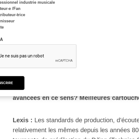
essionnel industrie musicale
pensent ses détracteurs. Pourquoi selon t
eur-e /Fan
ributeur-trice
nisseur
Lexis :
Je pense que le vinyle a sa raison d’ê
ste
plateformes numériques. Ça ne devrait pas néce
A
des côtés qu’on adore du vinyle et des côtés qu
prends de la place, c’est cher, etc.
PAN M 360: Les avancées technologiques 
NSCRIRE
intelligibilité de l’enregistrement numériqu
avancées en ce sens? Meilleures cartouch
Lexis :
Les standards de production, d’écoute
relativement les mêmes depuis les années 80, 