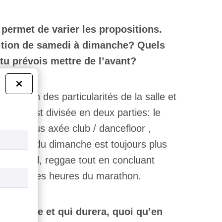
permet de varier les propositions.
ition de samedi à dimanche? Quels
 tu prévois mettre de l’avant?
×
onction des particularités de la salle et
tion est divisée en deux parties: le
mment plus axée club / dancefloor ,
 portion du dimanche est toujours plus
hop, soul, reggae tout en concluant
s dernières heures du marathon.
 qui dure et qui durera, quoi qu’en