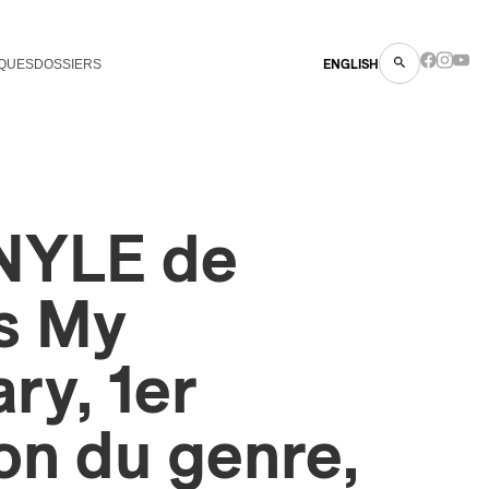
QUES
DOSSIERS
ENGLISH
NYLE de
s My
ry, 1er
on du genre,