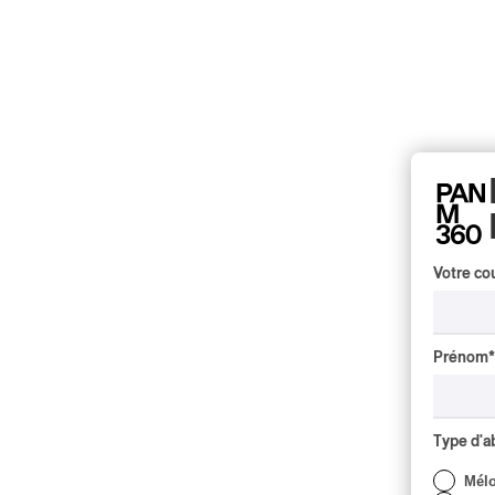
Votre cou
Prénom
*
Type d'
Mél