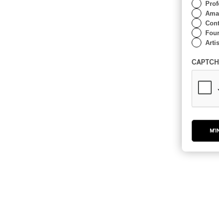
Prof
Amat
Cont
Four
Arti
CAPTCH
M'I