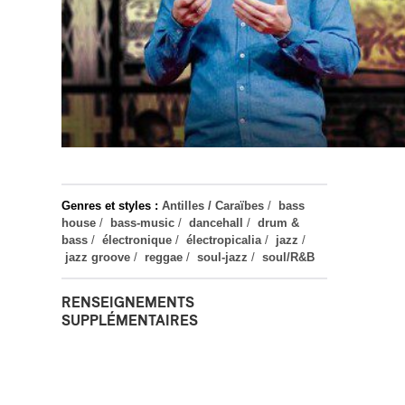
Genres et styles :
Antilles / Caraïbes
/
bass
house
/
bass-music
/
dancehall
/
drum &
bass
/
électronique
/
électropicalia
/
jazz
/
jazz groove
/
reggae
/
soul-jazz
/
soul/R&B
RENSEIGNEMENTS
SUPPLÉMENTAIRES