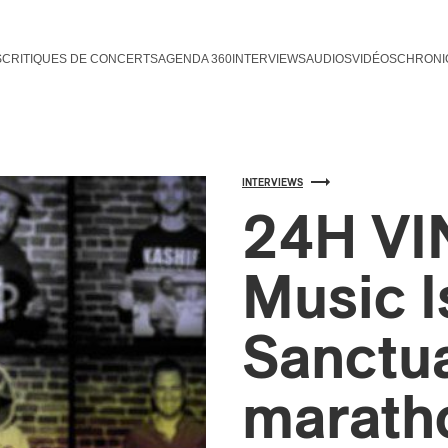
S
CRITIQUES DE CONCERTS
AGENDA 360
INTERVIEWS
AUDIOS
VIDÉOS
CHRONI
INTERVIEWS
24H VI
Music I
Sanctua
marath