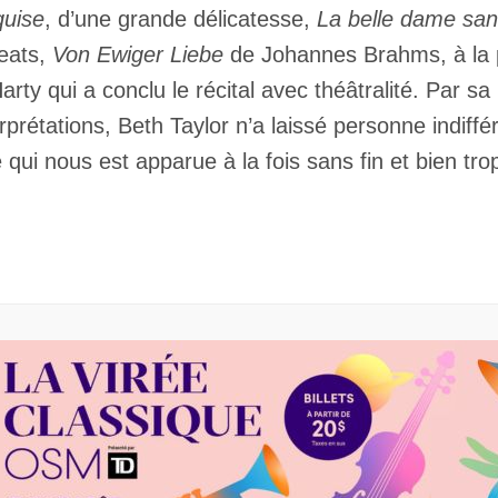
quise
, d’une grande délicatesse,
La belle dame san
Keats,
Von Ewiger Liebe
de Johannes Brahms, à la pr
rty qui a conclu le récital avec théâtralité. Par sa
erprétations, Beth Taylor n’a laissé personne indiff
qui nous est apparue à la fois sans fin et bien tro
Inscription
Infolettre
rriel
*