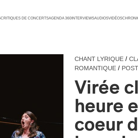
S
CRITIQUES DE CONCERTS
AGENDA 360
INTERVIEWS
AUDIOS
VIDÉOS
CHRONI
CHANT LYRIQUE
/
CL
ROMANTIQUE
/
POST
Virée c
heure e
coeur d