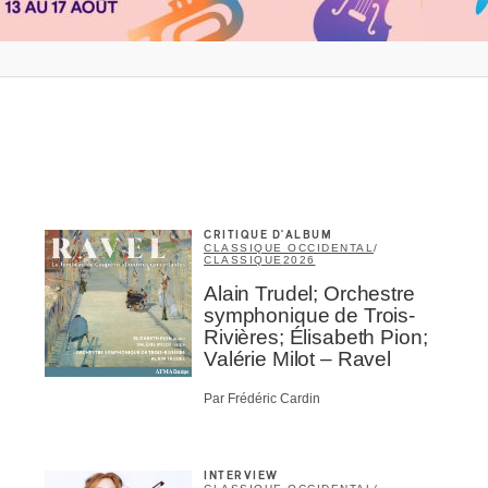
Nom
*
abonné
omane
essionnel industrie musicale
eur-e /Fan
CRITIQUE D'ALBUM
ributeur-trice
CLASSIQUE OCCIDENTAL
/
CLASSIQUE
2026
nisseur
Alain Trudel; Orchestre
ste
symphonique de Trois-
Rivières; Élisabeth Pion;
A
Valérie Milot – Ravel
Par Frédéric Cardin
INTERVIEW