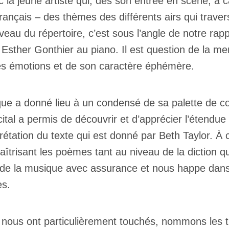
 la jeune artiste qui, dès son entrée en scène, a ca
rançais – des thèmes des différents airs qui trav
iveau du répertoire, c’est sous l’angle de notre rap
ther Gonthier au piano. Il est question de la mer,
es émotions et de son caractère éphémère.
e a donné lieu à un condensé de sa palette de coul
cital a permis de découvrir et d’apprécier l’étendue
rprétation du texte qui est donné par Beth Taylor. À
îtrisant les poèmes tant au niveau de la diction q
te de la musique avec assurance et nous happe dans c
es.
i nous ont particulièrement touchés, nommons les