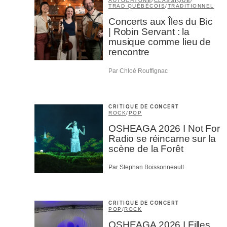
AUTOCHTONE
/
CLASSIQUE
/
M'I
TRAD QUÉBÉCOIS
/
TRADITIONNEL
Concerts aux Îles du Bic
| Robin Servant : la
musique comme lieu de
rencontre
Par Chloé Rouffignac
CRITIQUE DE CONCERT
ROCK
/
POP
OSHEAGA 2026 I Not For
Radio se réincarne sur la
scène de la Forêt
Par Stephan Boissonneault
CRITIQUE DE CONCERT
POP
/
ROCK
OSHEAGA 2026 I Filles