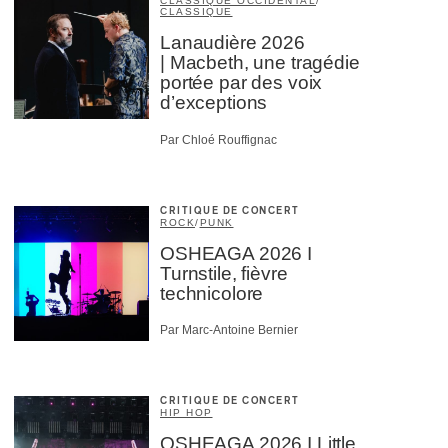
CLASSIQUE OCCIDENTAL
/
CLASSIQUE
Lanaudière 2026
| Macbeth, une tragédie
portée par des voix
d’exceptions
Par Chloé Rouffignac
CRITIQUE DE CONCERT
ROCK
/
PUNK
OSHEAGA 2026 I
Turnstile, fièvre
technicolore
Par Marc-Antoine Bernier
CRITIQUE DE CONCERT
HIP HOP
OSHEAGA 2026 I Little