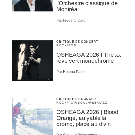
l’Orchestre classique de
Montréal
Par Frédéric Cardin
CRITIQUE DE CONCERT
ROCK
/
POP
OSHEAGA 2026 I The xx
rêve vert monochrome
Par Helena Palmer
CRITIQUE DE CONCERT
ROCK
/
POP
/
SOUL/R&B
/
JAZZ
OSHEAGA 2026 | Blood
Orange, au yable la
promo, place au divin