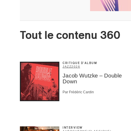
Prénom
*
Tout le contenu 360
Type d'
Mél
Prof
Amat
CRITIQUE D'ALBUM
Cont
JAZZ
2026
Four
Jacob Wutzke – Double
Arti
Down
CAPTCH
Par Frédéric Cardin
INTERVIEW