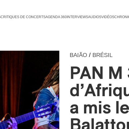
S
CRITIQUES DE CONCERTS
AGENDA 360
INTERVIEWS
AUDIOS
VIDÉOS
CHRONI
BAIÃO
/
BRÉSIL
PAN M 
d’Afriq
a mis l
Balatto