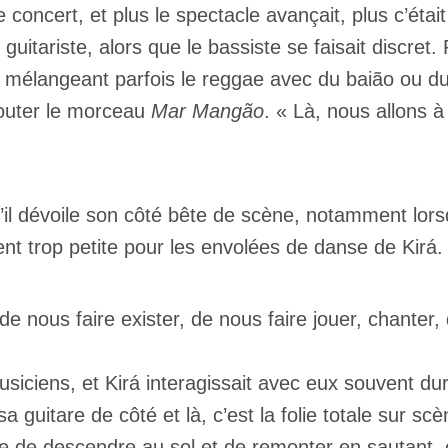
 concert, et plus le spectacle avançait, plus c’était
e guitariste, alors que le bassiste se faisait discr
mélangeant parfois le reggae avec du baião ou du
couter le morceau
Mar Mangão
. « Là, nous allons à
’il dévoile son côté bête de scène, notamment lors
ent trop petite pour les envolées de danse de Kirá.
 nous faire exister, de nous faire jouer, chanter, d
siciens, et Kirá
interagissait avec eux souvent dur
 guitare de côté et là, c’est la folie totale sur scène. 
e descendre au sol et de remonter en sautant, ce q