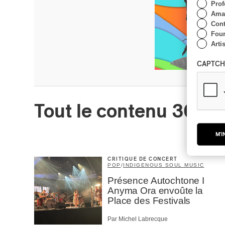
Prof
Amat
Cont
Four
Arti
CAPTCH
Tout le contenu 360
M'I
CRITIQUE DE CONCERT
POP
/
INDIGENOUS SOUL MUSIC
Présence Autochtone I
Anyma Ora envoûte la
Place des Festivals
Par Michel Labrecque