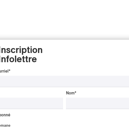
Inscription
Infolettre
rriel
*
Nom
*
abonné
omane