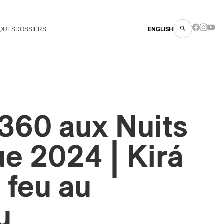
QUES
DOSSIERS
ENGLISH
360 aux Nuits
ue 2024 | Kirá
e feu au
u