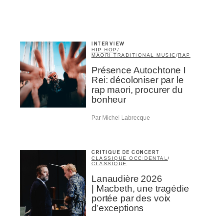
INTERVIEW
HIP HOP
/
MAORI TRADITIONAL MUSIC
/
RAP
Présence Autochtone I
Rei: décoloniser par le
rap maori, procurer du
bonheur
Par Michel Labrecque
CRITIQUE DE CONCERT
CLASSIQUE OCCIDENTAL
/
CLASSIQUE
Lanaudière 2026
| Macbeth, une tragédie
portée par des voix
d’exceptions