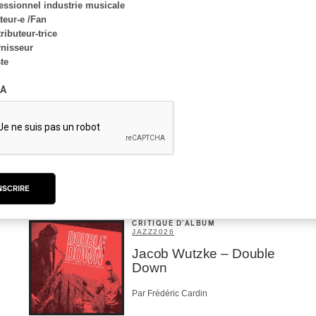
essionnel industrie musicale
eur-e /Fan
ributeur-trice
nisseur
ste
A
NSCRIRE
CRITIQUE D'ALBUM
JAZZ
2026
Jacob Wutzke – Double
Down
Par Frédéric Cardin