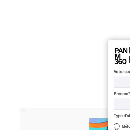
Votre cou
Prénom
*
PUBLICITÉ PANAM
Type d'
Mél