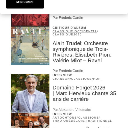
Jacob Wutzke – Double
M'INSCRIRE
Down
Par Frédéric Cardin
CRITIQUE D'ALBUM
CLASSIQUE OCCIDENTAL
/
CLASSIQUE
2026
Alain Trudel; Orchestre
symphonique de Trois-
Rivières; Élisabeth Pion;
Valérie Milot – Ravel
Par Frédéric Cardin
INTERVIEW
CHANSON
/
CLASSIQUE
/
POP
Domaine Forget 2026
| Marc Hervieux chante 35
ans de carrière
Par Alexandre Villemaire
INTERVIEW
AUTOCHTONE
/
CLASSIQUE
/
TRAD QUÉBÉCOIS
/
TRADITIONNEL