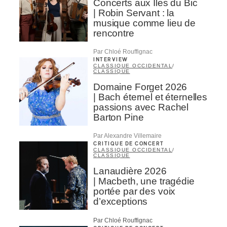
Concerts aux Îles du Bic
| Robin Servant : la
musique comme lieu de
rencontre
Par Chloé Rouffignac
INTERVIEW
CLASSIQUE OCCIDENTAL
/
CLASSIQUE
Domaine Forget 2026
| Bach éternel et éternelles
passions avec Rachel
Barton Pine
Par Alexandre Villemaire
CRITIQUE DE CONCERT
CLASSIQUE OCCIDENTAL
/
CLASSIQUE
Lanaudière 2026
| Macbeth, une tragédie
portée par des voix
d’exceptions
Par Chloé Rouffignac