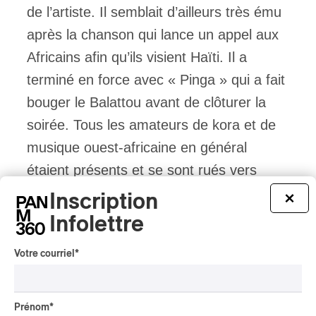
de l’artiste. Il semblait d’ailleurs très ému
après la chanson qui lance un appel aux
Africains afin qu’ils visient Haïti. Il a
terminé en force avec « Pinga » qui a fait
bouger le Balattou avant de clôturer la
soirée. Tous les amateurs de kora et de
musique ouest-africaine en général
étaient présents et se sont rués vers
Ballaké Sissoko pour des photos alors
Inscription
×
que le fan club de Jean Jean se pressait
Infolettre
pour aller saluer leur artiste préféré. On
Votre courriel
*
devrait avoir plus de ces espaces de
communion entre l’Afrique et Haïti, plutôt
que de les percevoir comme des silos.
Prénom
*