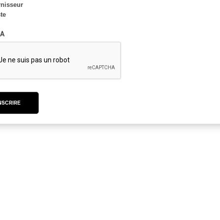
Par Sandra Gasana
nisseur
ste
A
INTERVIEW
AFRIQUE
Mois de l’histoire des
Noirs | Madou Sidiki
Diabaté rend hommage à
son frère
NSCRIRE
Par Keithy Antoine