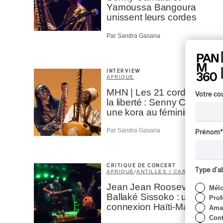
Yamoussa Bangoura
unissent leurs cordes
Par Sandra Gasana
INTERVIEW
AFRIQUE
MHN | Les 21 cordes de
Votre cou
la liberté : Senny Camara,
une kora au féminin
Par Sandra Gasana
Prénom
*
CRITIQUE DE CONCERT
Type d'
AFRIQUE
/
ANTILLES / CARAÏBES
Jean Jean Roosevelt et
Mél
Ballaké Sissoko : une
Prof
connexion Haïti-Mali
Amat
Cont