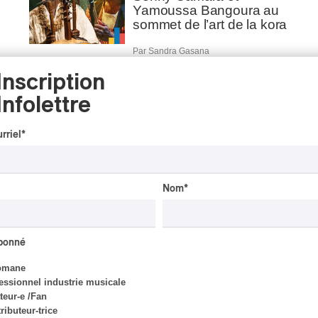
Yamoussa Bangoura au
sommet de l’art de la kora
Par Sandra Gasana
Inscription
Infolettre
INTERVIEW
AFRIQUE
/
JAZZ
Racines: Quand la kora
rriel
*
rencontre la contrebasse
Par Sandra Gasana
Nom
*
CRITIQUE DE CONCERT
abonné
AFRIQUE
/
SAXOPHONE
Les Frères Cissoko, un
omane
trio à découvrir sans
essionnel industrie musicale
modération
eur-e /Fan
ributeur-trice