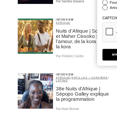
Par Sandra Gasana
Four
Arti
CAPTCH
INTERVIEW
AFRIQUE
Nuits d’Afrique | Sousou
et Maher Cissoko :
l’amour, de la kora et par
la kora
M'I
Par Frédéric Cardin
INTERVIEW
AFRIQUE
/
ANTILLES / CARAÏBES
/
LATINO
38e Nuits d’Afrique |
Sépopo Galley explique
la programmation
Par Alain Brunet