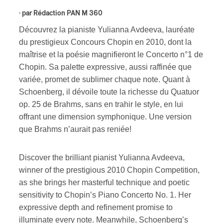
· par
Rédaction PAN M 360
ires
Découvrez la pianiste Yulianna Avdeeva, lauréate
du prestigieux Concours Chopin en 2010, dont la
n
maîtrise et la poésie magnifieront le Concerto n°1 de
lité
Chopin. Sa palette expressive, aussi raffinée que
variée, promet de sublimer chaque note. Quant à
Schoenberg, il dévoile toute la richesse du Quatuor
op. 25 de Brahms, sans en trahir le style, en lui
offrant une dimension symphonique. Une version
que Brahms n’aurait pas reniée!
Discover the brilliant pianist Yulianna Avdeeva,
winner of the prestigious 2010 Chopin Competition,
as she brings her masterful technique and poetic
sensitivity to Chopin’s Piano Concerto No. 1. Her
expressive depth and refinement promise to
illuminate every note. Meanwhile, Schoenberg’s