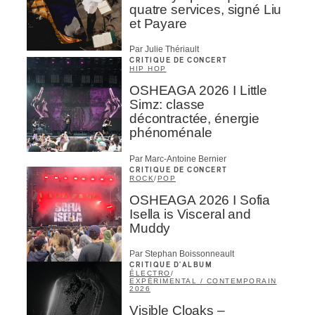
quatre services, signé Liu
et Payare
Par Julie Thériault
CRITIQUE DE CONCERT
HIP HOP
OSHEAGA 2026 I Little
Simz: classe
décontractée, énergie
phénoménale
Par Marc-Antoine Bernier
CRITIQUE DE CONCERT
ROCK
/
POP
OSHEAGA 2026 I Sofia
Isella is Visceral and
Muddy
Par Stephan Boissonneault
CRITIQUE D'ALBUM
ÉLECTRO
/
EXPÉRIMENTAL / CONTEMPORAIN
2026
Visible Cloaks –