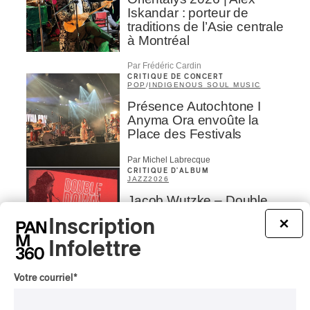
Iskandar : porteur de
traditions de l’Asie centrale
à Montréal
Par Frédéric Cardin
CRITIQUE DE CONCERT
POP
/
INDIGENOUS SOUL MUSIC
Présence Autochtone I
Anyma Ora envoûte la
Place des Festivals
Par Michel Labrecque
CRITIQUE D'ALBUM
JAZZ
2026
Jacob Wutzke – Double
Down
Inscription
×
Par Frédéric Cardin
Infolettre
CRITIQUE D'ALBUM
CLASSIQUE OCCIDENTAL
/
Votre courriel
*
CLASSIQUE
2026
Alain Trudel; Orchestre