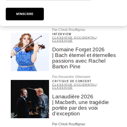
Concerts aux Îles du Bic
| Robin Servant : la
musique comme lieu de
M'INSCRIRE
rencontre
Par Chloé Rouffignac
INTERVIEW
CLASSIQUE OCCIDENTAL
/
CLASSIQUE
Domaine Forget 2026
| Bach éternel et éternelles
passions avec Rachel
Barton Pine
Par Alexandre Villemaire
CRITIQUE DE CONCERT
CLASSIQUE OCCIDENTAL
/
CLASSIQUE
Lanaudière 2026
| Macbeth, une tragédie
portée par des voix
d’exception
Par Chloé Rouffignac