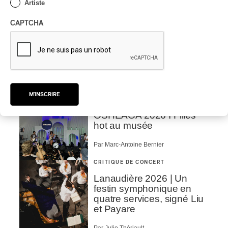
Artiste
Par Marc-Antoine Bernier
CAPTCHA
CRITIQUE DE CONCERT
ROCK
/
PUNK
OSHEAGA 2026 I
Turnstile, fièvre
technicolore
Par Marc-Antoine Bernier
CRITIQUE DE CONCERT
M'INSCRIRE
POP
/
ROCK
OSHEAGA 2026 I Filles
hot au musée
Par Marc-Antoine Bernier
CRITIQUE DE CONCERT
Lanaudière 2026 | Un
festin symphonique en
quatre services, signé Liu
et Payare
Par Julie Thériault