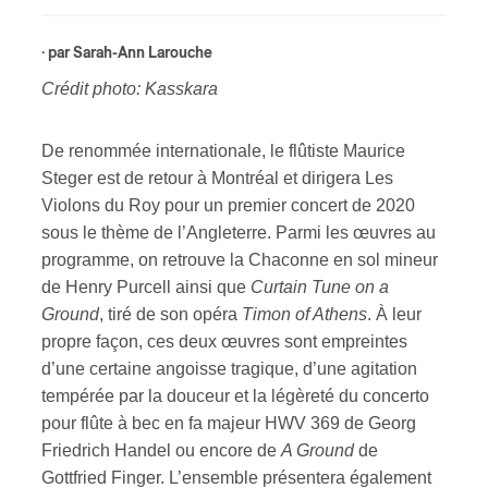
s
· par
Sarah-Ann Larouche
Crédit photo: Kasskara
De renommée internationale, le flûtiste Maurice
Steger est de retour à Montréal et dirigera Les
Violons du Roy pour un premier concert de 2020
sous le thème de l’Angleterre. Parmi les œuvres au
programme, on retrouve la Chaconne en sol mineur
de Henry Purcell ainsi que
Curtain Tune on a
Ground
, tiré de son opéra
Timon of Athens
. À leur
propre façon, ces deux œuvres sont empreintes
d’une certaine angoisse tragique, d’une agitation
tempérée par la douceur et la légèreté du concerto
pour flûte à bec en fa majeur HWV 369 de Georg
Friedrich Handel ou encore de
A Ground
de
Gottfried Finger. L’ensemble présentera également