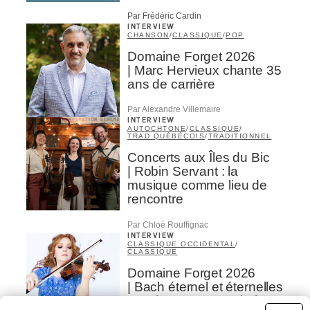
Par Frédéric Cardin
INTERVIEW
CHANSON
/
CLASSIQUE
/
POP
Domaine Forget 2026
| Marc Hervieux chante 35
ans de carrière
Par Alexandre Villemaire
INTERVIEW
AUTOCHTONE
/
CLASSIQUE
/
TRAD QUÉBÉCOIS
/
TRADITIONNEL
Concerts aux Îles du Bic
| Robin Servant : la
musique comme lieu de
rencontre
Par Chloé Rouffignac
INTERVIEW
CLASSIQUE OCCIDENTAL
/
CLASSIQUE
Domaine Forget 2026
| Bach éternel et éternelles
passions avec Rachel