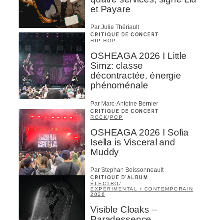
et Payare
Par Julie Thériault
CRITIQUE DE CONCERT
HIP HOP
OSHEAGA 2026 I Little
Simz: classe
décontractée, énergie
phénoménale
Par Marc-Antoine Bernier
CRITIQUE DE CONCERT
ROCK
/
POP
OSHEAGA 2026 I Sofia
Isella is Visceral and
Muddy
Par Stephan Boissonneault
CRITIQUE D'ALBUM
ÉLECTRO
/
EXPÉRIMENTAL / CONTEMPORAIN
2026
Visible Cloaks –
Paradessence