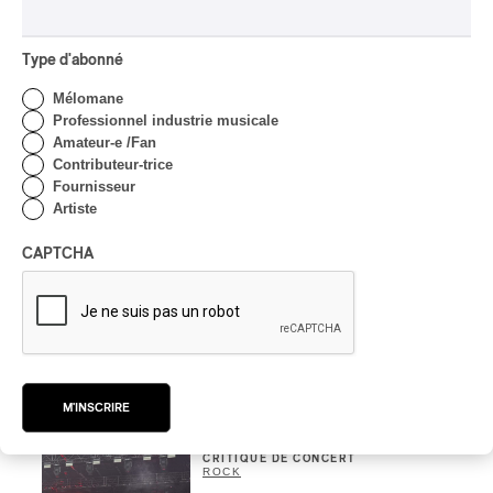
Domaine Forget 2026
| Bach éternel et éternelles
passions avec Rachel
Type d'abonné
Barton Pine
Mélomane
Par Alexandre Villemaire
Professionnel industrie musicale
CRITIQUE DE CONCERT
CLASSIQUE OCCIDENTAL
/
Amateur-e /Fan
CLASSIQUE
Contributeur-trice
Lanaudière 2026
Fournisseur
| Macbeth, une tragédie
Artiste
portée par des voix
d’exceptions
CAPTCHA
Par Chloé Rouffignac
CRITIQUE DE CONCERT
ROCK
/
POP
OSHEAGA 2026 I Not For
Radio se réincarne sur la
scène de la Forêt
M'INSCRIRE
Par Stephan Boissonneault
CRITIQUE DE CONCERT
ROCK