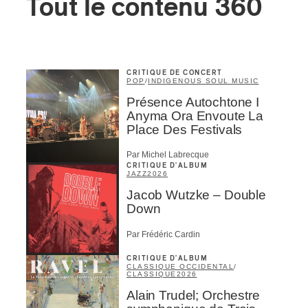
Tout le contenu 360
CRITIQUE DE CONCERT
POP
/
INDIGENOUS SOUL MUSIC
Présence Autochtone I
Anyma Ora Envoute La
Place Des Festivals
Par Michel Labrecque
CRITIQUE D'ALBUM
JAZZ
2026
Jacob Wutzke – Double
Down
Par Frédéric Cardin
CRITIQUE D'ALBUM
CLASSIQUE OCCIDENTAL
/
CLASSIQUE
2026
Alain Trudel; Orchestre