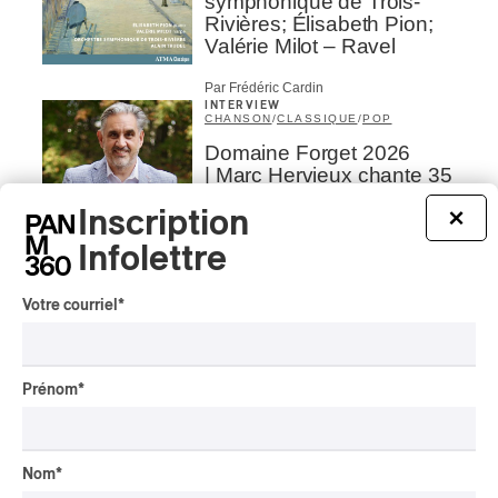
symphonique de Trois-
Rivières; Élisabeth Pion;
Valérie Milot – Ravel
Par Frédéric Cardin
INTERVIEW
CHANSON
/
CLASSIQUE
/
POP
Domaine Forget 2026
| Marc Hervieux chante 35
ans de carrière
Inscription
×
Par Alexandre Villemaire
Infolettre
INTERVIEW
AUTOCHTONE
/
CLASSIQUE
/
TRAD QUÉBÉCOIS
/
TRADITIONNEL
Votre courriel
*
Concerts aux Îles du Bic
| Robin Servant : la
musique comme lieu de
rencontre
Prénom
*
Par Chloé Rouffignac
INTERVIEW
CLASSIQUE OCCIDENTAL
/
CLASSIQUE
Nom
*