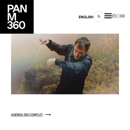
ENGLISH
es
s
AGENDA 360 COMPLET
ns