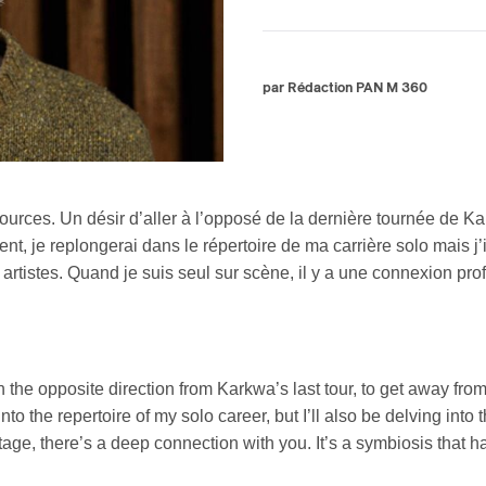
par Rédaction PAN M 360
Inscription
Infolettre
ces. Un désir d’aller à l’opposé de la dernière tournée de Kark
t, je replongerai dans le répertoire de ma carrière solo mais j’i
rriel
*
artistes. Quand je suis seul sur scène, il y a une connexion pr
Nom
*
in the opposite direction from Karkwa’s last tour, to get away f
into the repertoire of my solo career, but I’ll also be delving in
abonné
tage, there’s a deep connection with you. It’s a symbiosis that 
omane