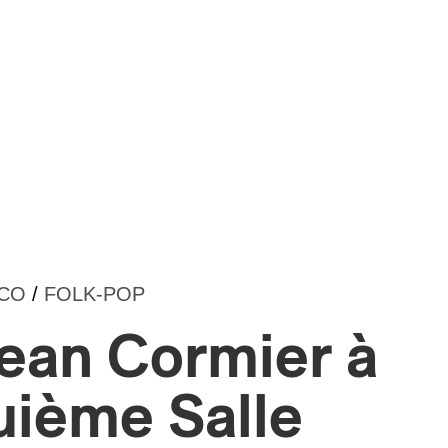
NCO
/
FOLK-POP
ean Cormier à
uième Salle