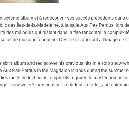
on sixième album et à redécouvrir ses succès précédents dans un
ic des Îles-de-la-Madeleine, à la salle Aux Pas Perdus, lors de l’
ité des mélodies qui restent dans la tête rencontre la complexi
 solos de musique à bouche. Des textes qui sont à l’image de l’a
is sixth album and rediscover his previous hits in a solo show 
e Aux Pas Perdus in the Magdalen Islands during the summer of 20
ies meet the technical complexity required to master percussion
 singer-songwriter’s personality—confident, colorful, and entertain