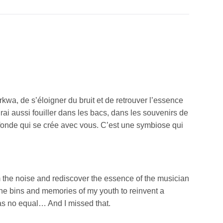
×
wa, de s’éloigner du bruit et de retrouver l’essence
rai aussi fouiller dans les bacs, dans les souvenirs de
ofonde qui se crée avec vous. C’est une symbiose qui
rom the noise and rediscover the essence of the musician
to the bins and memories of my youth to reinvent a
has no equal… And I missed that.