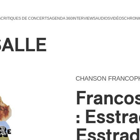
S
CRITIQUES DE CONCERTS
AGENDA 360
INTERVIEWS
AUDIOS
VIDÉOS
CHRONI
SALLE
CHANSON FRANCOP
Franco
: Esstr
Esstrad