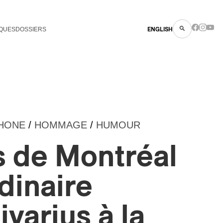
QUES
DOSSIERS
ENGLISH
HONE
/
HOMMAGE
/
HUMOUR
s de Montréal
adinaire
ivarius à la