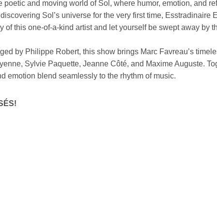
e poetic and moving world of Sol, where humor, emotion, and ref
iscovering Sol’s universe for the very first time, Esstradinaire
 of this one-of-a-kind artist and let yourself be swept away by 
aged by Philippe Robert, this show brings Marc Favreau’s timeles
yenne, Sylvie Paquette, Jeanne Côté, and Maxime Auguste. Toget
d emotion blend seamlessly to the rhythm of music.
SÉS!