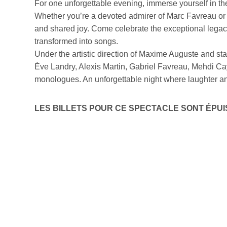
For one unforgettable evening, immerse yourself in th
Whether you’re a devoted admirer of Marc Favreau or d
and shared joy. Come celebrate the exceptional legacy
transformed into songs.
Under the artistic direction of Maxime Auguste and st
Ève Landry, Alexis Martin, Gabriel Favreau, Mehdi Ca
monologues. An unforgettable night where laughter an
LES BILLETS POUR CE SPECTACLE SONT ÉPUI