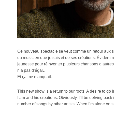
Ce nouveau spectacle se veut comme un retour aux sour
du musicien que je suis et de ses créations. Évidemmen
Votre cou
jeunesse pour réinventer plusieurs chansons d’autres 
n’a pas d’égal…
Et ça me manquait.
Prénom
*
This new show is a return to our roots. A desire to go 
I am and his creations. Obviously, I’ll be delving back 
Type d'
number of songs by other artists. When I’m alone on s
Mél