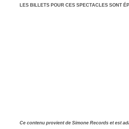
Prof
LES BILLETS POUR CES SPECTACLES SONT ÉP
Amat
Cont
Four
Arti
CAPTCH
M'I
Ce contenu provient de Simone Records et est ad