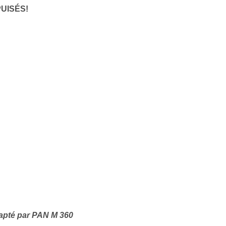
essionnel industrie musicale
UISÉS!
eur-e /Fan
ributeur-trice
nisseur
ste
A
NSCRIRE
apté par PAN M 360