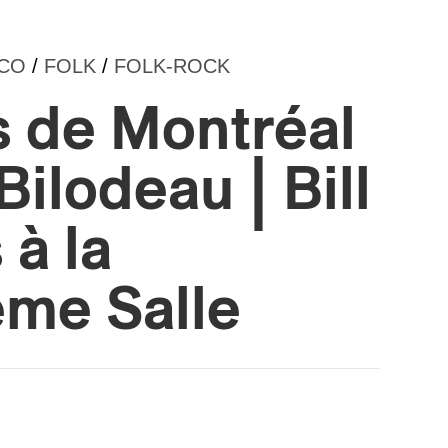
NCO
/
FOLK
/
FOLK-ROCK
s de Montréal
Bilodeau | Bill
 à la
ème Salle