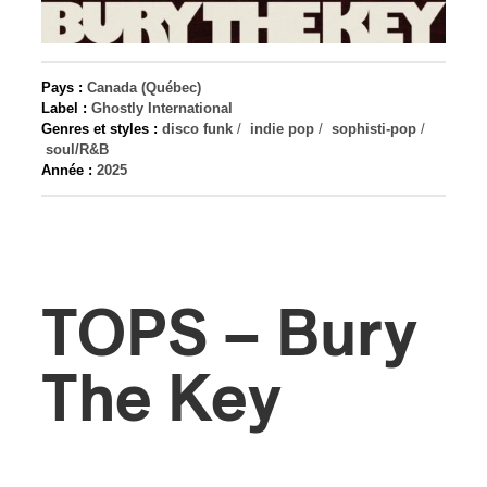
s
Pays :
Canada (Québec)
Label :
Ghostly International
Genres et styles :
disco funk
/
indie pop
/
sophisti-pop
/
soul/R&B
Année :
2025
TOPS – Bury
The Key