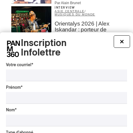
Par Alain Brunet
INTERVIEW
ASIE CENTRALE
/
MUSIQUES DU MONDE
Orientalys 2026 | Alex
Iskandar : porteur de
traditions de l’Asie centrale
Inscription
à Montréal
×
Infolettre
Par Frédéric Cardin
CRITIQUE DE CONCERT
POP
/
INDIGENOUS SOUL MUSIC
Votre courriel
*
Présence Autochtone I
Anyma Ora envoûte la
Place des Festivals
Prénom
*
Par Michel Labrecque
CRITIQUE D'ALBUM
JAZZ
2026
Jacob Wutzke – Double
Nom
*
Down
Par Frédéric Cardin
Type d'abonné