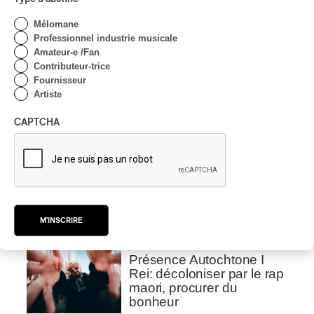
CRITIQUE D'ALBUM
CLASSIQUE OCCIDENTAL
/
Mélomane
CLASSIQUE
2026
Professionnel industrie musicale
Alain Trudel; Orchestre
Amateur-e /Fan
symphonique de Trois-
Contributeur-trice
Rivières; Élisabeth Pion;
Fournisseur
Valérie Milot – Ravel
Artiste
Par Frédéric Cardin
CAPTCHA
INTERVIEW
CHANSON
/
CLASSIQUE
/
POP
Domaine Forget 2026
| Marc Hervieux chante 35
ans de carrière
Par Alexandre Villemaire
M'INSCRIRE
INTERVIEW
HIP HOP
/
MAORI TRADITIONAL MUSIC
/
RAP
Présence Autochtone I
Rei: décoloniser par le rap
maori, procurer du
bonheur