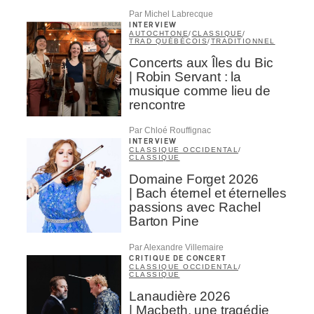
Par Michel Labrecque
INTERVIEW
AUTOCHTONE
/
CLASSIQUE
/
TRAD QUÉBÉCOIS
/
TRADITIONNEL
Concerts aux Îles du Bic
| Robin Servant : la
musique comme lieu de
rencontre
Par Chloé Rouffignac
INTERVIEW
CLASSIQUE OCCIDENTAL
/
CLASSIQUE
Domaine Forget 2026
| Bach éternel et éternelles
passions avec Rachel
Barton Pine
Par Alexandre Villemaire
CRITIQUE DE CONCERT
CLASSIQUE OCCIDENTAL
/
CLASSIQUE
Lanaudière 2026
| Macbeth, une tragédie