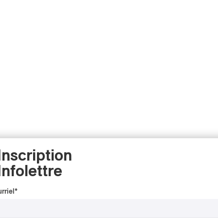
Inscription
Infolettre
rriel
*