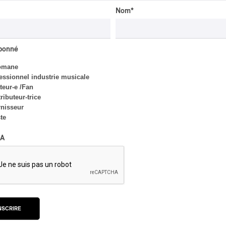
Nom
*
CRITIQUE D'ALBUM
JAZZ
2026
abonné
Jacob Wutzke – Double
omane
Down
essionnel industrie musicale
eur-e /Fan
Par Frédéric Cardin
ributeur-trice
nisseur
ste
A
INTERVIEW
HIP HOP
/
MAORI TRADITIONAL MUSIC
/
RAP
Présence Autochtone I
Rei: décoloniser par le
rap maori, procurer du
bonheur
NSCRIRE
Par Michel Labrecque