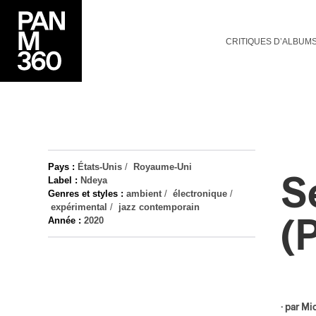
CRITIQUES D’ALBUM
Pays :
États-Unis
/
Royaume-Uni
S
Label :
Ndeya
Genres et styles :
ambient
/
électronique
/
expérimental
/
jazz contemporain
Année :
2020
(
· par
Mi