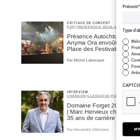
Prénom
*
CRITIQUE DE CONCERT
POP
/
INDIGENOUS SOUL MUSIC
Type d'
Présence Autochtone I
Mél
Anyma Ora envoûte la
Prof
Place des Festivals
Amat
Cont
Par Michel Labrecque
Four
Arti
CAPTCH
INTERVIEW
CHANSON
/
CLASSIQUE
/
POP
Domaine Forget 2026
| Marc Hervieux chante
35 ans de carrière
M'I
Par Alexandre Villemaire