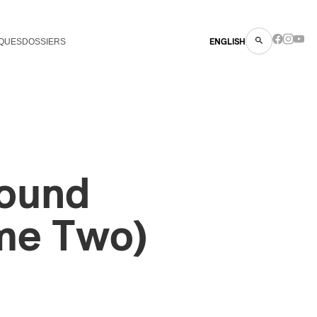
QUES
DOSSIERS
ENGLISH
Sound
me Two)