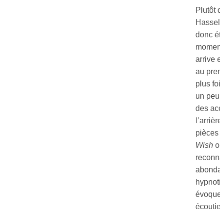
Plutôt
Hassel
donc é
moment,
arrive 
au prem
plus f
un peu 
des ac
l’arri
pièces
Wish
o
reconn
abonda
hypnoti
évoquen
écoutie