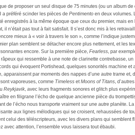
 que de proposer un seul disque de 75 minutes (ou un album de d
l a préféré scinder les pièces de
Pentimento
en deux volumes. L
té enregistrés à la même époque que ceux du premier, mais en le
 il n’était pas tout à fait satisfait. Il s’est donc mis à les retra
encore mieux à « voir à travers le son », comme l’indique justeme
ier plan semblent se détacher encore plus nettement, et les text
oisonnantes encore. Sur la première pièce,
Fearless
, par exemple
râpeux qui ressemble à une note de clarinette contrebasse, un 
cords qui évoquent Portishead, quelques sonorités machine et a
ère, apparaissent par moments des nappes d’une autre trame et, 
 sont vaporeuses, comme
Timeless
et
Moons of Titans
, d’autre
u
Reykjavik
, avec leurs fragments sonores et glitch plus expér
aître en filigrane l’écho de quelque ancienne pièce du trompett
nt de l’écho nous transporte vraiment sur une autre planète. La
sante aux lignes mélodiques qui se croisent, rehaussées de tout
t celui des téléscripteurs, avec les divers plans qui semblent 
z avec attention, l’ensemble vous laissera tout ébaubi.