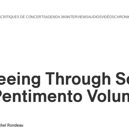
S
CRITIQUES DE CONCERTS
AGENDA 360
INTERVIEWS
AUDIOS
VIDÉOS
CHRONI
eeing Through 
Pentimento Volu
chel Rondeau