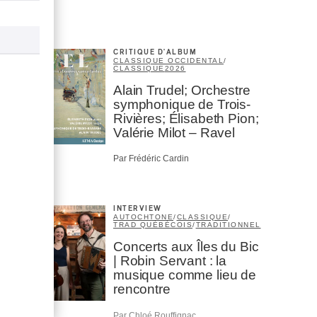
CRITIQUE D'ALBUM
CLASSIQUE OCCIDENTAL
/
CLASSIQUE
2026
Alain Trudel; Orchestre
symphonique de Trois-
Rivières; Élisabeth Pion;
Valérie Milot – Ravel
Par Frédéric Cardin
INTERVIEW
AUTOCHTONE
/
CLASSIQUE
/
TRAD QUÉBÉCOIS
/
TRADITIONNEL
Concerts aux Îles du Bic
| Robin Servant : la
musique comme lieu de
rencontre
Par Chloé Rouffignac