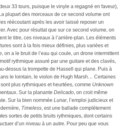
eux 33 tours, puisque le vinyle a regagné en faveur),
a plupart des morceaux de ce second volume ont
s réécoutant après les avoir laissé reposer un
vailler. Avec pour résultat que sur ce second volume, on
nt le titre, ces niveaux à l’arrière-plan. Les éléments
ures sont à la fois mieux définies, plus variées et
, on a le bruit de l’eau qui coule, un drone intermittent
motif rythmique assuré par une guitare et des clavés,
u-dessus la trompette de Hassell qui plane. Puis à
dans le lointain, le violon de Hugh Marsh… Certaines
s sont plus rythmiques et heurtées, comme
Unknown
imentaux. Sur la planante
Delicado
, on croit même
iste. Sur la bien nommée
Lunar
, l’emploi judicieux et
 dernière,
Timeless
, est une ballade complètement
es sortes de petits bruits rythmiques, dont certains
fluctuer d’un niveau à un autre. Pour peu que vous