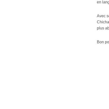
en lan
Avec so
Chicha
plus ab
Bon pou