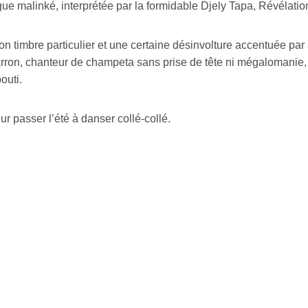
gue malinké, interprétée par la formidable Djely Tapa, Révél
n timbre particulier et une certaine désinvolture accentuée pa
rron, chanteur de champeta sans prise de tête ni mégalomanie, 
outi.
r passer l’été à danser collé-collé.