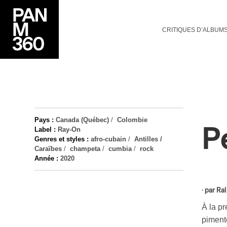
CRITIQUES D’ALBUM
Pays :
Canada (Québec)
/
Colombie
P
Label :
Ray-On
Genres et styles :
afro-cubain
/
Antilles /
Caraïbes
/
champeta
/
cumbia
/
rock
Année :
2020
· par
Ra
À la pr
piment