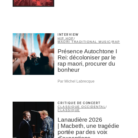
NSCRIRE
INTERVIEW
HIP HOP
/
MAORI TRADITIONAL MUSIC
/
RAP
Présence Autochtone I
Rei: décoloniser par le
rap maori, procurer du
bonheur
Par Michel Labrecque
CRITIQUE DE CONCERT
CLASSIQUE OCCIDENTAL
/
CLASSIQUE
Lanaudière 2026
| Macbeth, une tragédie
portée par des voix