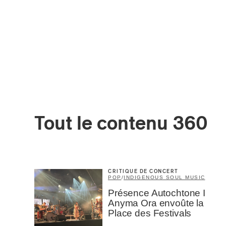
Votre cou
Prénom
*
Type d'
Tout le contenu 360
Mél
Prof
Amat
Cont
CRITIQUE DE CONCERT
Four
POP
/
INDIGENOUS SOUL MUSIC
Arti
Présence Autochtone I
Anyma Ora envoûte la
CAPTCH
Place des Festivals