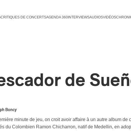
S
CRITIQUES DE CONCERTS
AGENDA 360
INTERVIEWS
AUDIOS
VIDÉOS
CHRONI
escador de Sueñ
lph Boncy
emière minute de jeu, on croit avoir affaire à un autre album de
és du Colombien Ramon Chicharron, natif de Medellin, en adopti