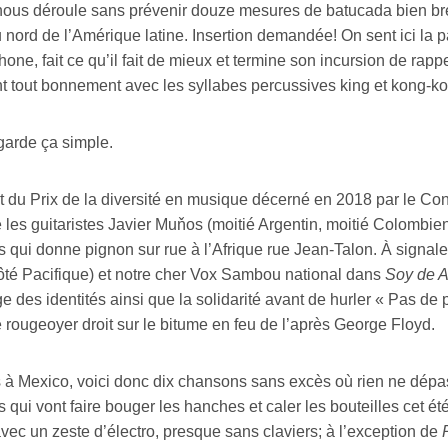
ous déroule sans prévenir douze mesures de batucada bien brésil
 nord de l’Amérique latine. Insertion demandée! On sent ici la pa
one, fait ce qu’il fait de mieux et termine son incursion de rap
nt tout bonnement avec les syllabes percussives king et kong-ko
 garde ça simple.
 du Prix de la diversité en musique décerné en 2018 par le Cons
 les guitaristes Javier Muňos (moitié Argentin, moitié Colombie
 qui donne pignon sur rue à l’Afrique rue Jean-Talon. À signale
côté Pacifique) et notre cher Vox Sambou national dans
Soy de A
 des identités ainsi que la solidarité avant de hurler « Pas de
rougeoyer droit sur le bitume en feu de l’après George Floyd.
 à Mexico, voici donc dix chansons sans excès où rien ne dépa
 qui vont faire bouger les hanches et caler les bouteilles cet ét
avec un zeste d’électro, presque sans claviers; à l’exception de