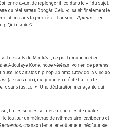
ienne avant de replonger illico dans le vif du sujet,
tte du réalisateur Boogàt. Celui-ci saisit finalement le
peur latino dans la première chanson –
Apretao
– en
ng. Qui d’autre?
eil des arts de Montréal, ce petit groupe met en
n) et Adoulaye Koné, notre vétéran ivoirien de parents
r aussi les artistes hip-hop Zalama Crew de la ville de
qui
(Je suis d’ici), qui prône en créole haïtien le
 paix sans justice! ». Une déclaration menaçante qui
sse, bâties solides sur des séquences de quatre
é; le tout sur un mélange de rythmes afro, caribéens et
Recuerdos
, chanson lente, envoûtante et néofuturiste