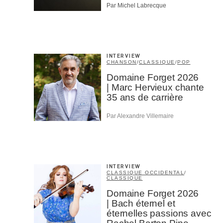
Par Michel Labrecque
M'I
INTERVIEW
CHANSON
/
CLASSIQUE
/
POP
Domaine Forget 2026
| Marc Hervieux chante
35 ans de carrière
Par Alexandre Villemaire
INTERVIEW
CLASSIQUE OCCIDENTAL
/
CLASSIQUE
Domaine Forget 2026
| Bach éternel et
éternelles passions avec