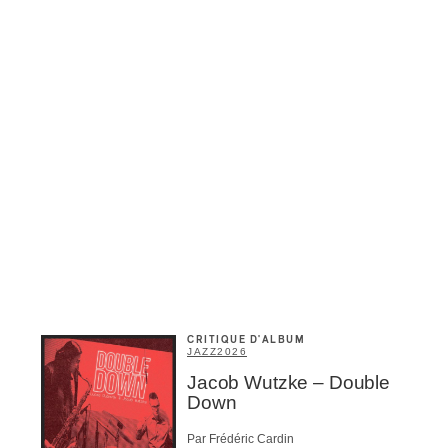
Inscription
Infolettre
rriel
*
Nom
*
abonné
omane
essionnel industrie musicale
eur-e /Fan
ributeur-trice
CRITIQUE D'ALBUM
nisseur
JAZZ
2026
ste
Jacob Wutzke – Double
Down
A
Par Frédéric Cardin