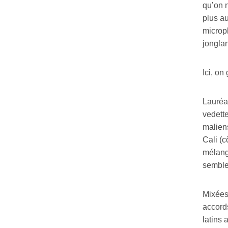
qu’on n
plus au
microph
jongla
Ici, on
Lauréat
vedette
maliens
Cali (
mélange
semble 
Mixées
accords
latins 