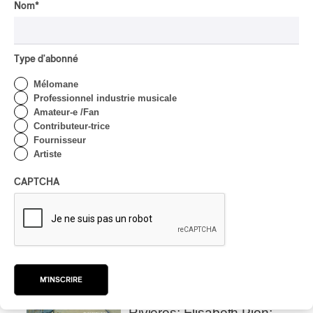
traditions de l’Asie centrale
Nom
*
à Montréal
Par Frédéric Cardin
Type d'abonné
CRITIQUE DE CONCERT
POP
/
INDIGENOUS SOUL MUSIC
Mélomane
Présence Autochtone I
Professionnel industrie musicale
Anyma Ora envoûte la
Amateur-e /Fan
Place des Festivals
Contributeur-trice
Fournisseur
Par Michel Labrecque
Artiste
CRITIQUE D'ALBUM
JAZZ
2026
Jacob Wutzke – Double
CAPTCHA
Down
Par Frédéric Cardin
CRITIQUE D'ALBUM
CLASSIQUE OCCIDENTAL
/
CLASSIQUE
2026
M'INSCRIRE
Alain Trudel; Orchestre
symphonique de Trois-
Rivières; Élisabeth Pion;