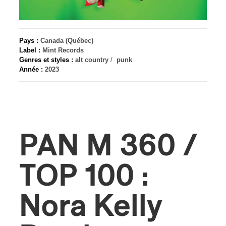
s
Pays :
Canada (Québec)
Label :
Mint Records
Genres et styles :
alt country
/
punk
Année :
2023
PAN M 360 /
TOP 100 :
Nora Kelly