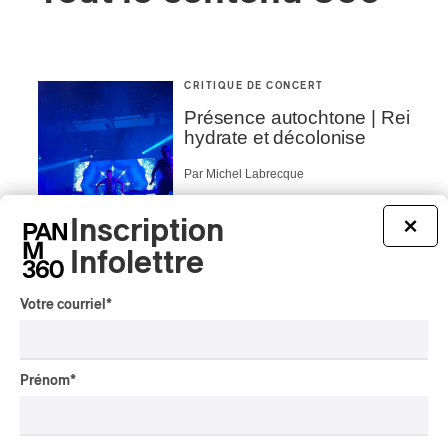
CRITIQUE DE CONCERT
Présence autochtone | Rei
hydrate et décolonise
Par Michel Labrecque
Inscription
CRITIQUE DE CONCERT
×
Présence autochtone | Big
Infolettre
Tones et DJ Shub,
indigènes du présent et de
Votre courriel
*
l’avenir
Par Alain Brunet
INTERVIEW
ASIE CENTRALE
/
Prénom
*
MUSIQUES DU MONDE
Orientalys 2026 | Alex
Iskandar : porteur de