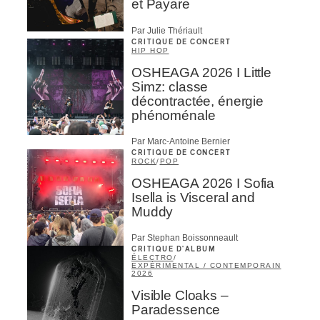
et Payare
Par Julie Thériault
CRITIQUE DE CONCERT
HIP HOP
OSHEAGA 2026 I Little
Simz: classe
décontractée, énergie
phénoménale
Par Marc-Antoine Bernier
CRITIQUE DE CONCERT
ROCK
/
POP
OSHEAGA 2026 I Sofia
Isella is Visceral and
Muddy
Par Stephan Boissonneault
CRITIQUE D'ALBUM
ÉLECTRO
/
EXPÉRIMENTAL / CONTEMPORAIN
2026
Visible Cloaks –
Paradessence