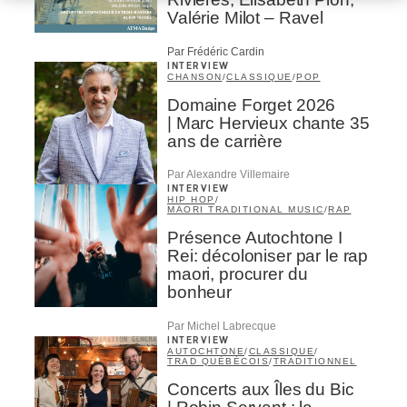
Valérie Milot – Ravel
Par Frédéric Cardin
INTERVIEW
CHANSON
/
CLASSIQUE
/
POP
Domaine Forget 2026
| Marc Hervieux chante 35
ans de carrière
Par Alexandre Villemaire
INTERVIEW
HIP HOP
/
MAORI TRADITIONAL MUSIC
/
RAP
Présence Autochtone I
Rei: décoloniser par le rap
maori, procurer du
bonheur
Par Michel Labrecque
INTERVIEW
AUTOCHTONE
/
CLASSIQUE
/
TRAD QUÉBÉCOIS
/
TRADITIONNEL
Concerts aux Îles du Bic