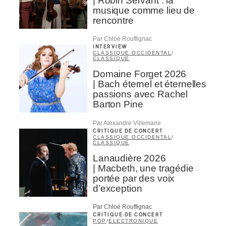
| Robin Servant : la
musique comme lieu de
rencontre
Par Chloé Rouffignac
INTERVIEW
CLASSIQUE OCCIDENTAL
/
CLASSIQUE
Domaine Forget 2026
| Bach éternel et éternelles
passions avec Rachel
Barton Pine
Par Alexandre Villemaire
CRITIQUE DE CONCERT
CLASSIQUE OCCIDENTAL
/
CLASSIQUE
Lanaudière 2026
| Macbeth, une tragédie
portée par des voix
d’exception
Par Chloé Rouffignac
CRITIQUE DE CONCERT
POP
/
ÉLECTRONIQUE