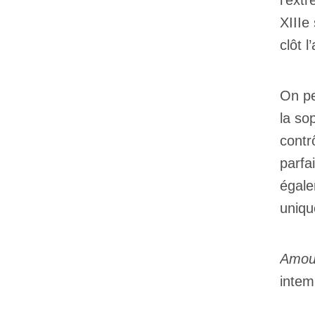
l’ext
XIIIe
clôt l
On pe
la so
contr
parfa
égale
uniqu
Amou
intem