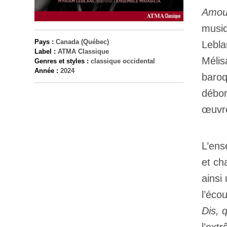
Amou
musiq
Pays :
Canada (Québec)
Lebla
Label :
ATMA Classique
Mélis
Genres et styles :
classique occidental
Année :
2024
baroq
débor
œuvre
L’ens
et ch
ainsi
l’éco
Dis, 