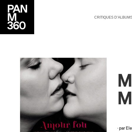
CRITIQUES D’ALBUM
M
M
· par
Ele