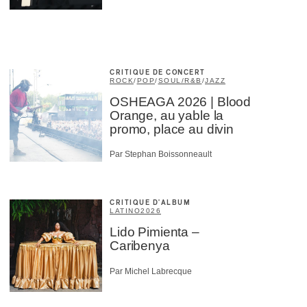
CRITIQUE DE CONCERT
ROCK
/
POP
/
SOUL/R&B
/
JAZZ
OSHEAGA 2026 | Blood
Orange, au yable la
promo, place au divin
Par Stephan Boissonneault
CRITIQUE D'ALBUM
LATINO
2026
Lido Pimienta –
Caribenya
Par Michel Labrecque