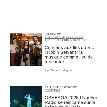
Nom
*
abonné
INTERVIEW
omane
AUTOCHTONE
/
CLASSIQUE
/
TRAD QUÉBÉCOIS
/
TRADITIONNEL
essionnel industrie musicale
eur-e /Fan
Concerts aux Îles du Bic
ributeur-trice
| Robin Servant : la
nisseur
musique comme lieu de
ste
rencontre
A
Par Chloé Rouffignac
CRITIQUE DE CONCERT
ROCK
/
POP
OSHEAGA 2026 I Not For
Radio se réincarne sur la
NSCRIRE