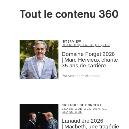
Tout le contenu 360
Prénom
*
Type d'
INTERVIEW
Mél
CHANSON
/
CLASSIQUE
/
POP
Prof
Domaine Forget 2026
Amat
| Marc Hervieux chante
Cont
35 ans de carrière
Four
Arti
Par Alexandre Villemaire
CAPTCH
CRITIQUE DE CONCERT
CLASSIQUE OCCIDENTAL
/
CLASSIQUE
Lanaudière 2026
M'I
| Macbeth, une tragédie