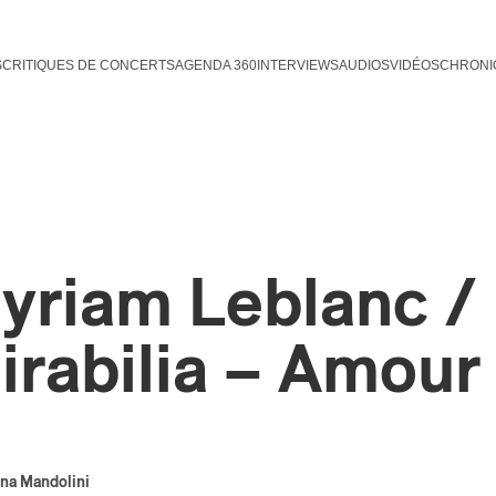
S
CRITIQUES DE CONCERTS
AGENDA 360
INTERVIEWS
AUDIOS
VIDÉOS
CHRONI
yriam Leblanc /
irabilia – Amour
na Mandolini