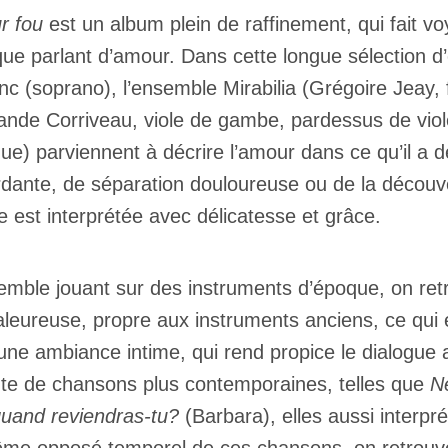
r fou
est un album plein de raffinement, qui fait v
ue parlant d’amour. Dans cette longue sélection d
nc (soprano), l’ensemble Mirabilia (Grégoire Jeay, f
ande Corriveau, viole de gambe, pardessus de viole)
ue) parviennent à décrire l’amour dans ce qu’il a d
dante, de séparation douloureuse ou de la découv
 est interprétée avec délicatesse et grâce.
emble jouant sur des instruments d’époque, on ret
aleureuse, propre aux instruments anciens, ce qui e
 une ambiance intime, qui rend propice le dialogue
ute de chansons plus contemporaines, telles que
N
quand reviendras-tu?
(Barbara), elles aussi interp