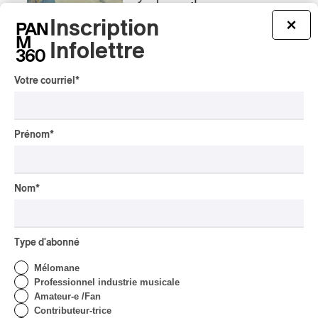
Rivières; Élisabeth Pion;
Valérie Milot – Ravel
Inscription
×
Infolettre
Par Frédéric Cardin
INTERVIEW
CHANSON
/
CLASSIQUE
/
POP
Votre courriel
*
Domaine Forget 2026
| Marc Hervieux chante 35
ans de carrière
Prénom
*
Par Alexandre Villemaire
INTERVIEW
AUTOCHTONE
/
CLASSIQUE
/
TRAD QUÉBÉCOIS
/
TRADITIONNEL
Nom
*
Concerts aux Îles du Bic
| Robin Servant : la
musique comme lieu de
rencontre
Type d'abonné
Par Chloé Rouffignac
Mélomane
INTERVIEW
Professionnel industrie musicale
CLASSIQUE OCCIDENTAL
/
CLASSIQUE
Amateur-e /Fan
Contributeur-trice
Domaine Forget 2026