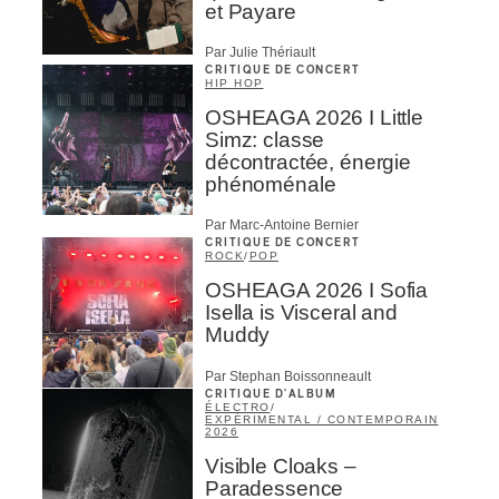
et Payare
Par Julie Thériault
CRITIQUE DE CONCERT
HIP HOP
OSHEAGA 2026 I Little
Simz: classe
décontractée, énergie
phénoménale
Par Marc-Antoine Bernier
CRITIQUE DE CONCERT
ROCK
/
POP
OSHEAGA 2026 I Sofia
Isella is Visceral and
Muddy
Par Stephan Boissonneault
CRITIQUE D'ALBUM
ÉLECTRO
/
EXPÉRIMENTAL / CONTEMPORAIN
2026
Visible Cloaks –
Paradessence