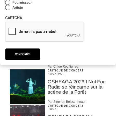
Fournisseur
| Bach éternel et éternelles
Artiste
passions avec Rachel
Barton Pine
CAPTCHA
Par Alexandre Villemaire
CRITIQUE DE CONCERT
CLASSIQUE OCCIDENTAL
/
CLASSIQUE
Lanaudière 2026
| Macbeth, une tragédie
portée par des voix
M'INSCRIRE
d’exceptions
Par Chloé Rouffignac
CRITIQUE DE CONCERT
ROCK
/
POP
OSHEAGA 2026 I Not For
Radio se réincarne sur la
scène de la Forêt
Par Stephan Boissonneault
CRITIQUE DE CONCERT
ROCK