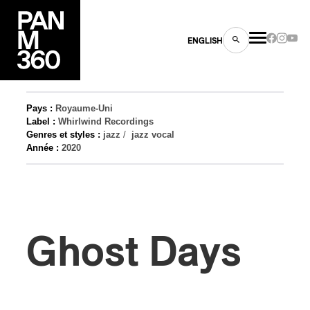
ENGLISH
Pays :
Royaume-Uni
Label :
Whirlwind Recordings
Genres et styles :
jazz
/
jazz vocal
Année :
2020
es
s
Ghost Days
ns