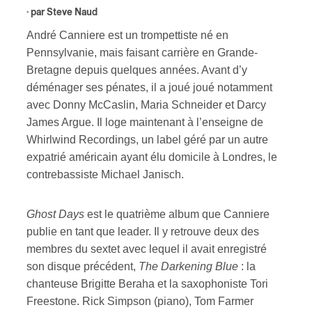
· par
Steve Naud
s
André Canniere est un trompettiste né en
Pennsylvanie, mais faisant carrière en Grande-
Bretagne depuis quelques années. Avant d’y
déménager ses pénates, il a joué joué notamment
avec Donny McCaslin, Maria Schneider et Darcy
James Argue. Il loge maintenant à l’enseigne de
Whirlwind Recordings, un label géré par un autre
expatrié américain ayant élu domicile à Londres, le
contrebassiste Michael Janisch.
Ghost Days
est le quatrième album que Canniere
publie en tant que leader. Il y retrouve deux des
membres du sextet avec lequel il avait enregistré
son disque précédent,
The Darkening Blue
: la
chanteuse Brigitte Beraha et la saxophoniste Tori
Freestone. Rick Simpson (piano), Tom Farmer