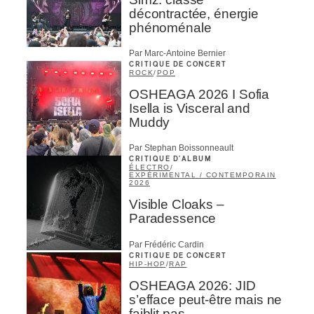
décontractée, énergie
phénoménale
Par Marc-Antoine Bernier
CRITIQUE DE CONCERT
ROCK
/
POP
OSHEAGA 2026 I Sofia
Isella is Visceral and
Muddy
Par Stephan Boissonneault
CRITIQUE D'ALBUM
ÉLECTRO
/
EXPÉRIMENTAL / CONTEMPORAIN
2026
Visible Cloaks –
Paradessence
Par Frédéric Cardin
CRITIQUE DE CONCERT
HIP-HOP
/
RAP
OSHEAGA 2026: JID
s’efface peut-être mais ne
faiblit pas