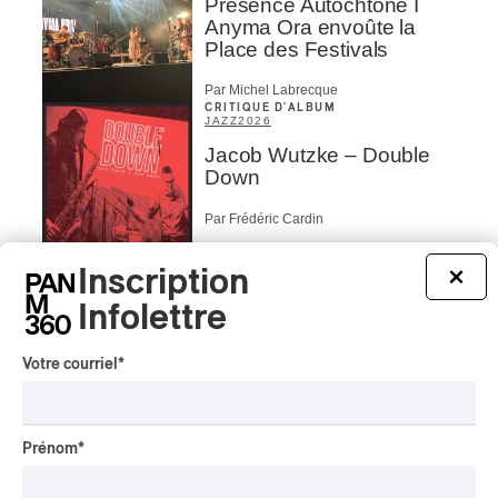
Présence Autochtone I
Anyma Ora envoûte la
Place des Festivals
Par Michel Labrecque
CRITIQUE D'ALBUM
JAZZ
2026
Jacob Wutzke – Double
Down
Par Frédéric Cardin
CRITIQUE D'ALBUM
Inscription
CLASSIQUE OCCIDENTAL
/
×
CLASSIQUE
2026
Infolettre
Alain Trudel; Orchestre
symphonique de Trois-
Rivières; Élisabeth Pion;
Votre courriel
*
Valérie Milot – Ravel
Par Frédéric Cardin
INTERVIEW
Prénom
*
CHANSON
/
CLASSIQUE
/
POP
Domaine Forget 2026