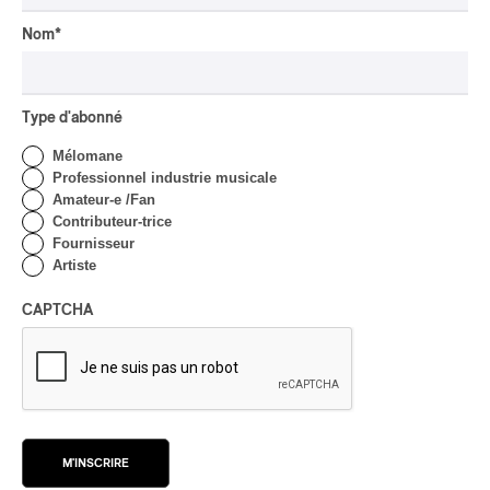
| Marc Hervieux chante 35
ans de carrière
Nom
*
Par Alexandre Villemaire
INTERVIEW
HIP HOP
/
Type d'abonné
MAORI TRADITIONAL MUSIC
/
RAP
Présence Autochtone I
Mélomane
Rei: décoloniser par le rap
Professionnel industrie musicale
maori, procurer du
Amateur-e /Fan
bonheur
Contributeur-trice
Fournisseur
Par Michel Labrecque
Artiste
INTERVIEW
AUTOCHTONE
/
CLASSIQUE
/
TRAD QUÉBÉCOIS
/
TRADITIONNEL
CAPTCHA
Concerts aux Îles du Bic
| Robin Servant : la
musique comme lieu de
rencontre
Par Chloé Rouffignac
INTERVIEW
M'INSCRIRE
CLASSIQUE OCCIDENTAL
/
CLASSIQUE