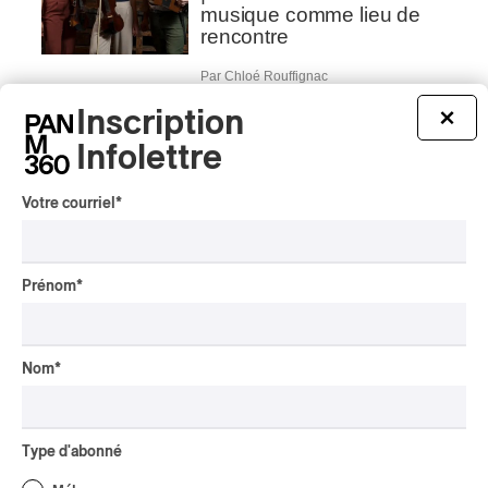
musique comme lieu de
rencontre
Par Chloé Rouffignac
INTERVIEW
CLASSIQUE OCCIDENTAL
/
Inscription
×
CLASSIQUE
Infolettre
Domaine Forget 2026
| Bach éternel et éternelles
passions avec Rachel
Votre courriel
*
Barton Pine
Par Alexandre Villemaire
CRITIQUE DE CONCERT
Prénom
*
CLASSIQUE OCCIDENTAL
/
CLASSIQUE
Lanaudière 2026
| Macbeth, une tragédie
Nom
*
portée par des voix
d’exceptions
Par Chloé Rouffignac
Type d'abonné
CRITIQUE DE CONCERT
ROCK
/
POP