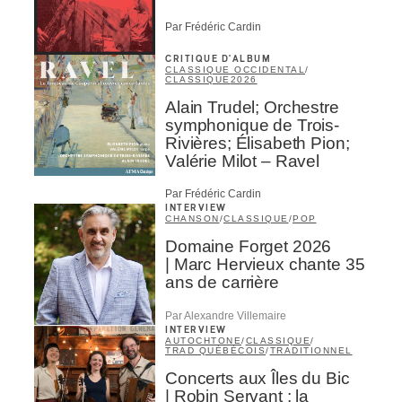
Par Frédéric Cardin
CRITIQUE D'ALBUM
CLASSIQUE OCCIDENTAL
/
CLASSIQUE
2026
Alain Trudel; Orchestre
symphonique de Trois-
Rivières; Élisabeth Pion;
Valérie Milot – Ravel
Par Frédéric Cardin
INTERVIEW
CHANSON
/
CLASSIQUE
/
POP
Domaine Forget 2026
| Marc Hervieux chante 35
ans de carrière
Par Alexandre Villemaire
INTERVIEW
AUTOCHTONE
/
CLASSIQUE
/
TRAD QUÉBÉCOIS
/
TRADITIONNEL
Concerts aux Îles du Bic
| Robin Servant : la