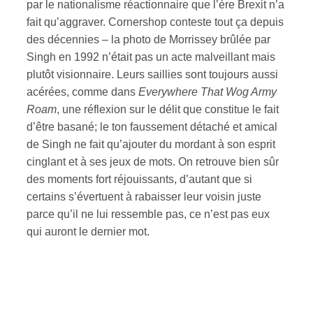
par le nationalisme réactionnaire que l’ère Brexit n’a
fait qu’aggraver. Cornershop conteste tout ça depuis
ires
des décennies – la photo de Morrissey brûlée par
Singh en 1992 n’était pas un acte malveillant mais
n
plutôt visionnaire. Leurs saillies sont toujours aussi
lité
acérées, comme dans
Everywhere That Wog Army
Roam
, une réflexion sur le délit que constitue le fait
d’être basané; le ton faussement détaché et amical
de Singh ne fait qu’ajouter du mordant à son esprit
cinglant et à ses jeux de mots. On retrouve bien sûr
des moments fort réjouissants, d’autant que si
certains s’évertuent à rabaisser leur voisin juste
parce qu’il ne lui ressemble pas, ce n’est pas eux
qui auront le dernier mot.