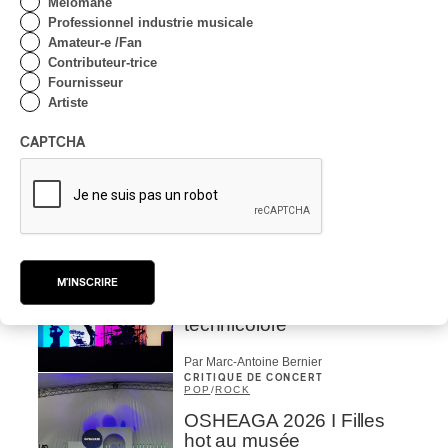
Mélomane
OSHEAGA 2026 I Not For
Professionnel industrie musicale
Radio se réincarne sur la
Amateur-e /Fan
scène de la Forêt
Contributeur-trice
Fournisseur
Par Stephan Boissonneault
Artiste
CRITIQUE DE CONCERT
ROCK
CAPTCHA
OSHEAGA 2026 I Viagra
Boys au centre d’un
gigantesque défouloir
Par Marc-Antoine Bernier
CRITIQUE DE CONCERT
ROCK
/
PUNK
OSHEAGA 2026 I
M'INSCRIRE
Turnstile, fièvre
technicolore
Par Marc-Antoine Bernier
CRITIQUE DE CONCERT
POP
/
ROCK
OSHEAGA 2026 I Filles
hot au musée