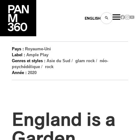
ENGLISH
Pays :
Royaume-Uni
Label :
Ample Play
Genres et styles :
Asie du Sud
/
glam rock
/
néo-
psychédélique
/
rock
Année :
2020
es
s
England is a
Garden
ns