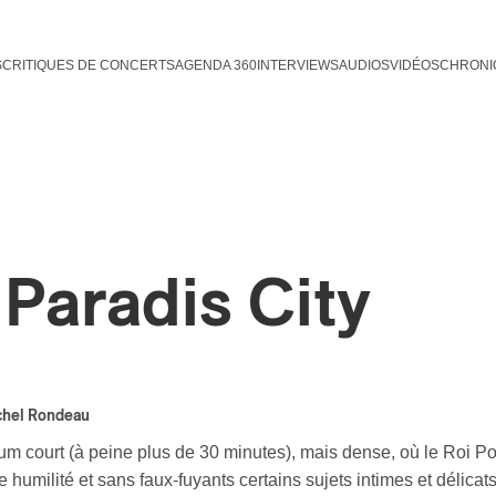
S
CRITIQUES DE CONCERTS
AGENDA 360
INTERVIEWS
AUDIOS
VIDÉOS
CHRONI
 Paradis City
chel Rondeau
um court (à peine plus de 30 minutes), mais dense, où le Roi P
e humilité et sans faux-fuyants certains sujets intimes et délic