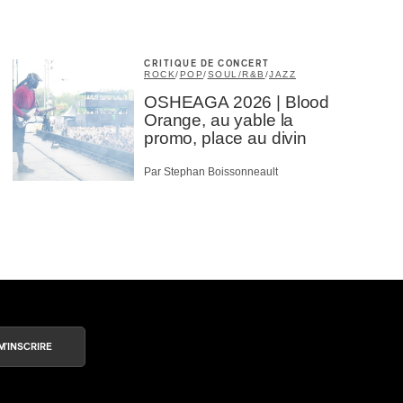
CRITIQUE DE CONCERT
ROCK
/
POP
/
SOUL/R&B
/
JAZZ
OSHEAGA 2026 | Blood
Orange, au yable la
promo, place au divin
Par Stephan Boissonneault
M'INSCRIRE