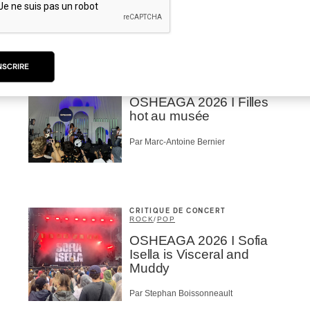
Par Stephan Boissonneault
NSCRIRE
CRITIQUE DE CONCERT
POP
/
ROCK
OSHEAGA 2026 I Filles
hot au musée
Par Marc-Antoine Bernier
CRITIQUE DE CONCERT
ROCK
/
POP
OSHEAGA 2026 I Sofia
Isella is Visceral and
Muddy
Par Stephan Boissonneault