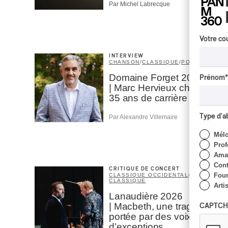
Par Michel Labrecque
Votre cou
INTERVIEW
CHANSON
/
CLASSIQUE
/
POP
Domaine Forget 2026
Prénom
*
| Marc Hervieux chante
35 ans de carrière
Type d'
Par Alexandre Villemaire
Mél
Prof
Amat
Cont
CRITIQUE DE CONCERT
Four
CLASSIQUE OCCIDENTAL
/
CLASSIQUE
Arti
Lanaudière 2026
| Macbeth, une tragédie
CAPTCH
portée par des voix
d’exceptions