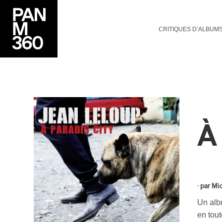
CRITIQUES D’ALBUM
À
· par
Mi
Un alb
en tout