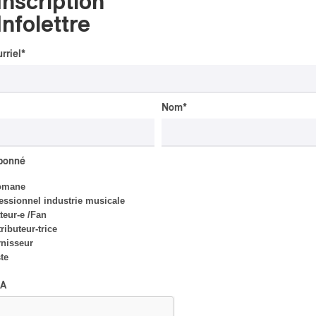
Inscription
Infolettre
rriel
*
INTERVIEW
AUTOCHTONE
/
CLASSIQUE
/
TRAD QUÉBÉCOIS
/
TRADITIONNEL
Nom
*
Concerts aux Îles du Bic
| Robin Servant : la
musique comme lieu de
rencontre
abonné
Par Chloé Rouffignac
omane
essionnel industrie musicale
eur-e /Fan
ributeur-trice
CRITIQUE DE CONCERT
nisseur
ROCK
/
POP
ste
OSHEAGA 2026 I Not For
Radio se réincarne sur la
A
scène de la Forêt