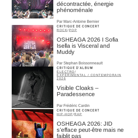
décontractée, énergie
phénoménale
Par Marc-Antoine Bernier
CRITIQUE DE CONCERT
ROCK
/
POP
OSHEAGA 2026 I Sofia
Isella is Visceral and
Muddy
Par Stephan Boissonneault
CRITIQUE D'ALBUM
ÉLECTRO
/
EXPÉRIMENTAL / CONTEMPORAIN
2026
Visible Cloaks –
Paradessence
Par Frédéric Cardin
CRITIQUE DE CONCERT
HIP-HOP
/
RAP
OSHEAGA 2026: JID
s’efface peut-être mais ne
faiblit pas