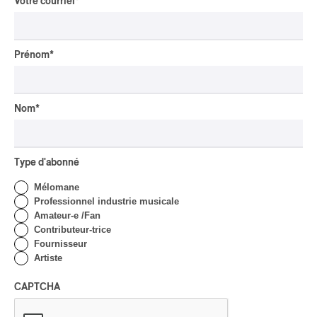
Votre courriel
*
Anyma Ora envoûte la
Place des Festivals
Par Michel Labrecque
Prénom
*
CRITIQUE D'ALBUM
JAZZ
2026
Jacob Wutzke – Double
Down
Nom
*
Par Frédéric Cardin
CRITIQUE D'ALBUM
Type d'abonné
CLASSIQUE OCCIDENTAL
/
CLASSIQUE
2026
Mélomane
Alain Trudel; Orchestre
Professionnel industrie musicale
symphonique de Trois-
Amateur-e /Fan
Rivières; Élisabeth Pion;
Contributeur-trice
Valérie Milot – Ravel
Fournisseur
Artiste
Par Frédéric Cardin
INTERVIEW
CAPTCHA
CHANSON
/
CLASSIQUE
/
POP
Domaine Forget 2026