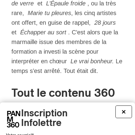
de verre
et
L’Épaule froide
, ou la très
rare,
Marie tu pleures
, les cinq artistes
ont offert, en guise de rappel,
28 jours
et
Échapper au sort
. C’est alors que la
marmaille issue des membres de la
formation a investi la scène pour
interpréter en chœur
Le vrai bonheur.
Le
temps s’est arrêté. Tout était dit.
Tout le contenu 360
Inscription
×
Infolettre
CRITIQUE DE CONCERT
POP
/
INDIGENOUS SOUL MUSIC
Présence Autochtone I