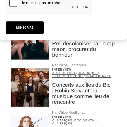
| Marc Hervieux chante 35
ans de carrière
Par Alexandre Villemaire
INTERVIEW
HIP HOP
/
M'INSCRIRE
MAORI TRADITIONAL MUSIC
/
RAP
Présence Autochtone I
Rei: décoloniser par le rap
maori, procurer du
bonheur
Par Michel Labrecque
INTERVIEW
AUTOCHTONE
/
CLASSIQUE
/
TRAD QUÉBÉCOIS
/
TRADITIONNEL
Concerts aux Îles du Bic
| Robin Servant : la
musique comme lieu de
rencontre
Par Chloé Rouffignac
INTERVIEW
CLASSIQUE OCCIDENTAL
/
CLASSIQUE