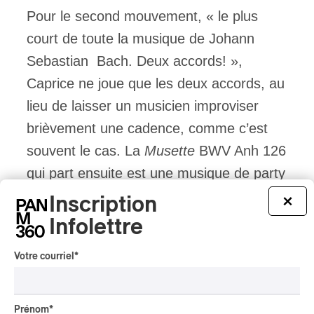
Pour le second mouvement, « le plus
court de toute la musique de Johann
Sebastian Bach. Deux accords! »,
Caprice ne joue que les deux accords, au
lieu de laisser un musicien improviser
brièvement une cadence, comme c’est
souvent le cas. La
Musette
BWV Anh 126
qui part ensuite est une musique de party
tellement envoutante qu’on doit se retenir
Inscription
×
de taper des mains. Les musiciens se
Infolettre
promènent et dansent sur scène.
Votre courriel
*
e
Pour introduire la
3
Suite
pour orchestre
Prénom
*
de Bach, Caprice joue une transcription