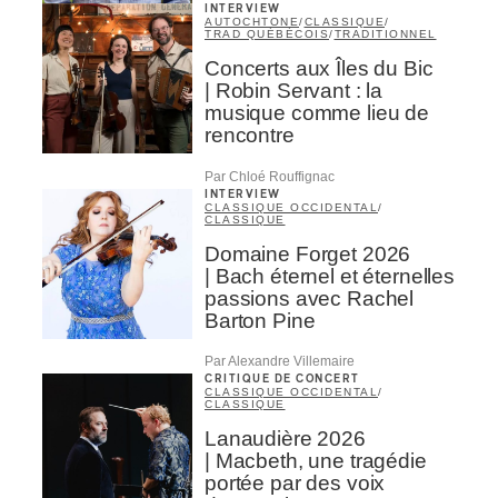
INTERVIEW
AUTOCHTONE
/
CLASSIQUE
/
TRAD QUÉBÉCOIS
/
TRADITIONNEL
Concerts aux Îles du Bic
| Robin Servant : la
musique comme lieu de
rencontre
Par Chloé Rouffignac
INTERVIEW
CLASSIQUE OCCIDENTAL
/
CLASSIQUE
Domaine Forget 2026
| Bach éternel et éternelles
passions avec Rachel
Barton Pine
Par Alexandre Villemaire
CRITIQUE DE CONCERT
CLASSIQUE OCCIDENTAL
/
CLASSIQUE
Lanaudière 2026
| Macbeth, une tragédie
portée par des voix