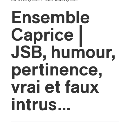
Ensemble
s
Caprice |
JSB, humour,
pertinence,
vrai et faux
intrus…