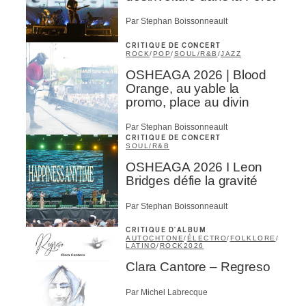
Par Stephan Boissonneault
CRITIQUE DE CONCERT
ROCK
/
POP
/
SOUL/R&B
/
JAZZ
OSHEAGA 2026 | Blood
Orange, au yable la
promo, place au divin
Par Stephan Boissonneault
CRITIQUE DE CONCERT
SOUL/R&B
OSHEAGA 2026 I Leon
Bridges défie la gravité
Par Stephan Boissonneault
CRITIQUE D'ALBUM
AUTOCHTONE
/
ÉLECTRO
/
FOLKLORE
/
LATINO
/
ROCK
2026
Clara Cantore – Regreso
Par Michel Labrecque