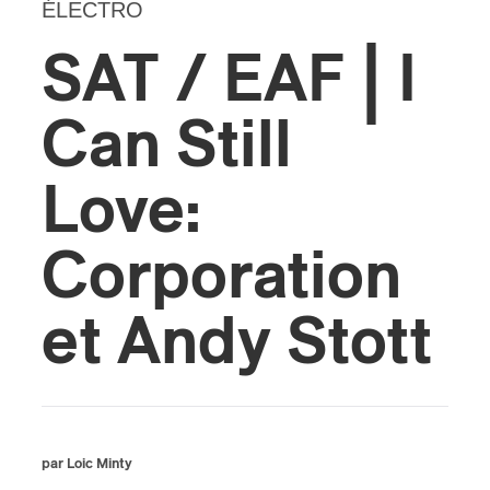
ÉLECTRO
s
SAT / EAF | I
Can Still
Love:
Corporation
et Andy Stott
par Loic Minty