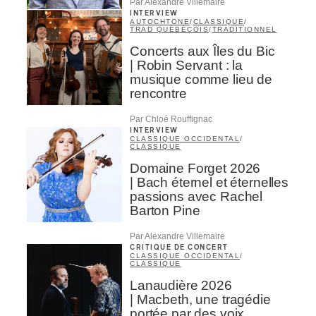
Par Alexandre Villemaire
INTERVIEW
AUTOCHTONE
/
CLASSIQUE
/
TRAD QUÉBÉCOIS
/
TRADITIONNEL
Concerts aux Îles du Bic
| Robin Servant : la
musique comme lieu de
rencontre
Par Chloé Rouffignac
INTERVIEW
CLASSIQUE OCCIDENTAL
/
CLASSIQUE
Domaine Forget 2026
| Bach éternel et éternelles
passions avec Rachel
Barton Pine
Par Alexandre Villemaire
CRITIQUE DE CONCERT
CLASSIQUE OCCIDENTAL
/
CLASSIQUE
Lanaudière 2026
| Macbeth, une tragédie
portée par des voix