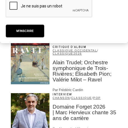
CRITIQUE D'ALBUM
JAZZ
2026
Jacob Wutzke – Double
Down
M'INSCRIRE
Par Frédéric Cardin
CRITIQUE D'ALBUM
CLASSIQUE OCCIDENTAL
/
CLASSIQUE
2026
Alain Trudel; Orchestre
symphonique de Trois-
Rivières; Élisabeth Pion;
Valérie Milot – Ravel
Par Frédéric Cardin
INTERVIEW
CHANSON
/
CLASSIQUE
/
POP
Domaine Forget 2026
| Marc Hervieux chante 35
ans de carrière