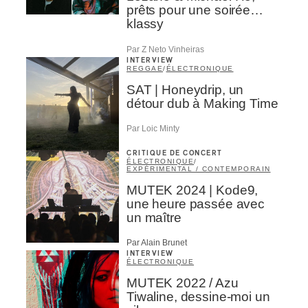
prêts pour une soirée…
klassy
s
Par Z Neto Vinheiras
INTERVIEW
REGGAE
/
ÉLECTRONIQUE
SAT | Honeydrip, un
détour dub à Making Time
Par Loic Minty
CRITIQUE DE CONCERT
ÉLECTRONIQUE
/
EXPÉRIMENTAL / CONTEMPORAIN
MUTEK 2024 | Kode9,
une heure passée avec
Inscription
×
un maître
Infolettre
Par Alain Brunet
INTERVIEW
ÉLECTRONIQUE
Votre courriel
*
MUTEK 2022 / Azu
Tiwaline, dessine-moi un