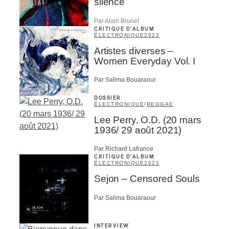
silence
Prénom
*
Par Alain Brunet
ires
CRITIQUE D'ALBUM
ÉLECTRONIQUE
2022
n
Nom
*
Artistes diverses –
Women Everyday Vol. I
lité
Par Salima Bouaraour
Type d'abonné
DOSSIER
Mélomane
ÉLECTRONIQUE
/
REGGAE
Professionnel industrie musicale
Lee Perry, O.D. (20 mars
Amateur-e /Fan
1936/ 29 août 2021)
Contributeur-trice
Fournisseur
Par Richard Lafrance
Artiste
CRITIQUE D'ALBUM
ÉLECTRONIQUE
2021
CAPTCHA
Sejon – Censored Souls
Par Salima Bouaraour
INTERVIEW