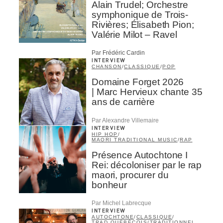
Alain Trudel; Orchestre
symphonique de Trois-
Rivières; Élisabeth Pion;
Valérie Milot – Ravel
Par Frédéric Cardin
INTERVIEW
CHANSON
/
CLASSIQUE
/
POP
Domaine Forget 2026
| Marc Hervieux chante 35
ans de carrière
Par Alexandre Villemaire
INTERVIEW
HIP HOP
/
MAORI TRADITIONAL MUSIC
/
RAP
Présence Autochtone I
Rei: décoloniser par le rap
maori, procurer du
bonheur
Par Michel Labrecque
INTERVIEW
AUTOCHTONE
/
CLASSIQUE
/
TRAD QUÉBÉCOIS
/
TRADITIONNEL