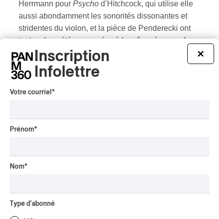
Herrmann pour
Psycho
d’Hitchcock, qui utilise elle
aussi abondamment les sonorités dissonantes et
stridentes du violon, et la pièce de Penderecki ont
toutes deux été composées à la même époque. Le
film a pris l’affiche en novembre 1960 et la pièce de
Inscription
×
Penderecki a été créée à la radio polonaise le
Infolettre
printemps suivant. (Michel Rondeau)
Votre courriel
*
Prénom
*
Nom
*
Type d'abonné