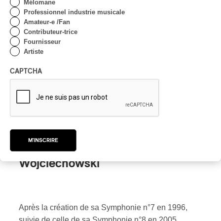
Mélomane
Professionnel industrie musicale
Amateur-e /Fan
Contributeur-trice
Fournisseur
Artiste
CAPTCHA
2020 :
Symphony No. 6 “Chinese
Songs”, Concerto for Clarinet
–
Polish Chamber Philharmonic
Orchestra Sopot / Wojciech
M'INSCRIRE
Rajski, Stephan Genz, Andrzej
Wojciechowski
Après la création de sa Symphonie n°7 en 1996,
suivie de celle de sa Symphonie n°8 en 2005,