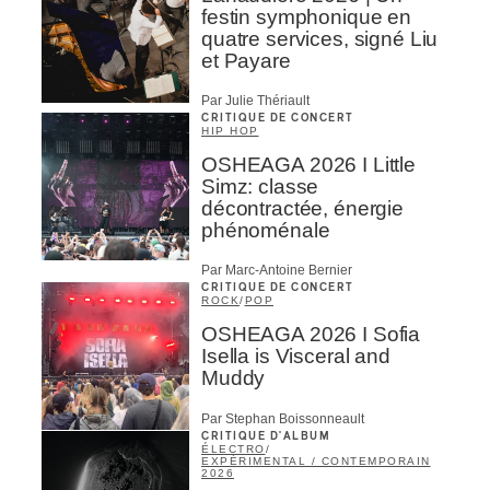
festin symphonique en
quatre services, signé Liu
et Payare
Par Julie Thériault
CRITIQUE DE CONCERT
HIP HOP
OSHEAGA 2026 I Little
Simz: classe
décontractée, énergie
phénoménale
Par Marc-Antoine Bernier
CRITIQUE DE CONCERT
ROCK
/
POP
OSHEAGA 2026 I Sofia
Isella is Visceral and
Muddy
Par Stephan Boissonneault
CRITIQUE D'ALBUM
ÉLECTRO
/
EXPÉRIMENTAL / CONTEMPORAIN
2026