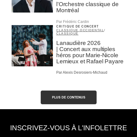
l’Orchestre classique de
Montréal
Par Frédéric Cardin
CRITIQUE DE CONCERT
CLASSIQUE OCCIDENTAL
/
CLASSIQUE
Lanaudière 2026
| Concert aux multiples
héros pour Marie-Nicole
Lemieux et Rafael Payare
Par Alexis Desrosiers-Michaud
PLUS DE CONTENUS
INSCRIVEZ-VOUS À L'INFOLETTRE