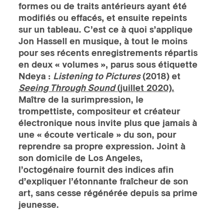
formes ou de traits antérieurs ayant été
modifiés ou effacés, et ensuite repeints
ires
sur un tableau. C’est ce à quoi s’applique
Jon Hassell en musique, à tout le moins
n
pour ses récents enregistrements répartis
lité
en deux « volumes », parus sous étiquette
Ndeya :
Listening to Pictures
(2018) et
Seeing Through Sound
(juillet 2020).
Maître de la surimpression, le
trompettiste, compositeur et créateur
électronique nous invite plus que jamais à
une « écoute verticale » du son, pour
reprendre sa propre expression. Joint à
son domicile de Los Angeles,
l’octogénaire fournit des indices afin
d’expliquer l’étonnante fraîcheur de son
art, sans cesse régénérée depuis sa prime
jeunesse.