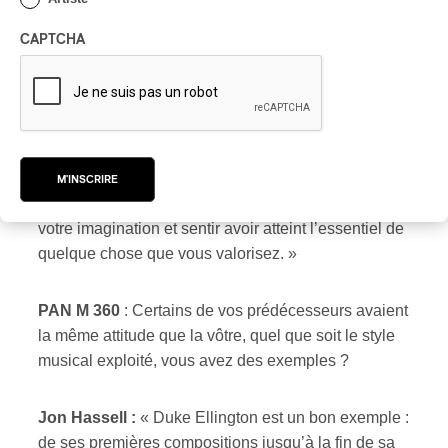
CAPTCHA
Jon Hassell :
« Pas vraiment. Je ne reste pas assis
à me remémorer une période avec nostalgie et à
souhaiter son retour. Encore une fois, mon mantra
entre en jeu : si vous vous demandez ce que vous
aimez vraiment, vous regardez droit devant et vous
vous prémunissez contre ce qui est ennuyeux. Vous
M'INSCRIRE
n’avez alors nul besoin de la nostalgie pour stimuler
votre imagination et sentir avoir atteint l’essentiel de
quelque chose que vous valorisez. »
PAN M 360
: Certains de vos prédécesseurs avaient
la même attitude que la vôtre, quel que soit le style
musical exploité, vous avez des exemples ?
Jon Hassell :
« Duke Ellington est un bon exemple :
de ses premières compositions jusqu’à la fin de sa