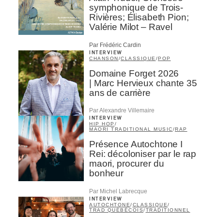
symphonique de Trois-
Rivières; Élisabeth Pion;
Valérie Milot – Ravel
Par Frédéric Cardin
INTERVIEW
CHANSON
/
CLASSIQUE
/
POP
Domaine Forget 2026
| Marc Hervieux chante 35
ans de carrière
Par Alexandre Villemaire
INTERVIEW
HIP HOP
/
MAORI TRADITIONAL MUSIC
/
RAP
Présence Autochtone I
Rei: décoloniser par le rap
maori, procurer du
bonheur
Par Michel Labrecque
INTERVIEW
AUTOCHTONE
/
CLASSIQUE
/
TRAD QUÉBÉCOIS
/
TRADITIONNEL