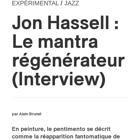
EXPÉRIMENTAL
/
JAZZ
s
Jon Hassell :
Le mantra
régénérateur
(Interview)
par Alain Brunet
En peinture, le pentimento se décrit
comme la réapparition fantomatique de