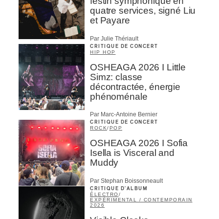
festin symphonique en
quatre services, signé Liu
et Payare
Par Julie Thériault
CRITIQUE DE CONCERT
HIP HOP
OSHEAGA 2026 I Little
Simz: classe
décontractée, énergie
phénoménale
Par Marc-Antoine Bernier
CRITIQUE DE CONCERT
ROCK
/
POP
OSHEAGA 2026 I Sofia
Isella is Visceral and
Muddy
Par Stephan Boissonneault
CRITIQUE D'ALBUM
ÉLECTRO
/
EXPÉRIMENTAL / CONTEMPORAIN
2026