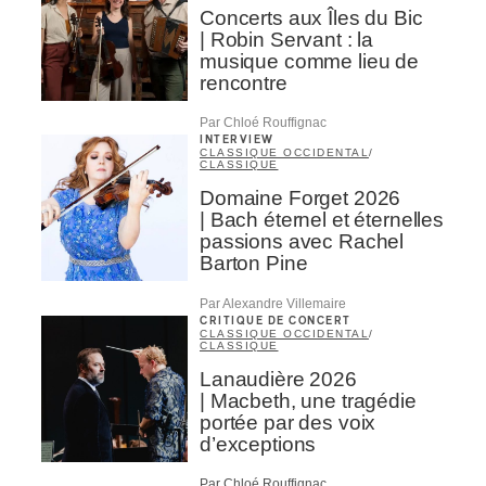
Concerts aux Îles du Bic
| Robin Servant : la
musique comme lieu de
rencontre
Par Chloé Rouffignac
INTERVIEW
CLASSIQUE OCCIDENTAL
/
CLASSIQUE
Domaine Forget 2026
| Bach éternel et éternelles
passions avec Rachel
Barton Pine
Par Alexandre Villemaire
CRITIQUE DE CONCERT
CLASSIQUE OCCIDENTAL
/
CLASSIQUE
Lanaudière 2026
| Macbeth, une tragédie
portée par des voix
d’exceptions
Par Chloé Rouffignac