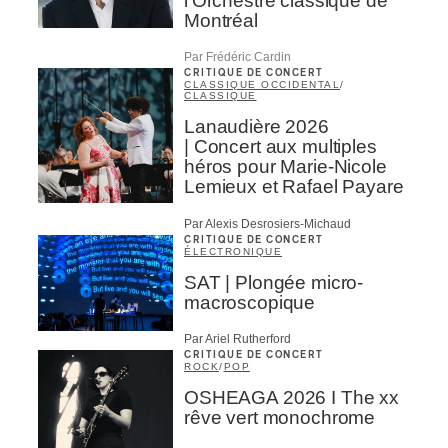
l’Orchestre classique de
Montréal
Par Frédéric Cardin
CRITIQUE DE CONCERT
CLASSIQUE OCCIDENTAL
/
CLASSIQUE
Lanaudière 2026
| Concert aux multiples
héros pour Marie-Nicole
Lemieux et Rafael Payare
Par Alexis Desrosiers-Michaud
CRITIQUE DE CONCERT
ÉLECTRONIQUE
SAT | Plongée micro-
macroscopique
Par Ariel Rutherford
CRITIQUE DE CONCERT
ROCK
/
POP
OSHEAGA 2026 I The xx
rêve vert monochrome