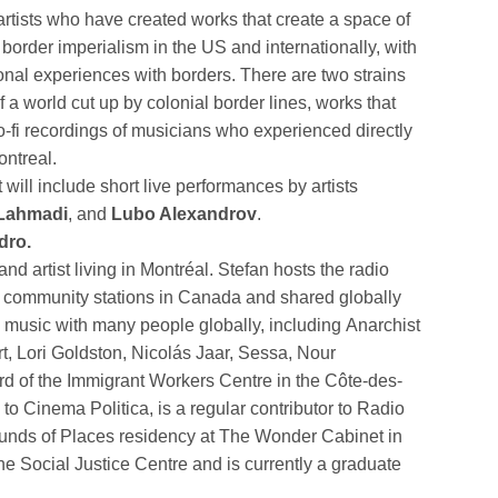
artists who have created works that create a space of
border imperialism in the US and internationally, with
onal experiences with borders. There are two strains
of a world cut up by colonial border lines, works that
 lo-fi recordings of musicians who experienced directly
ontreal.
t will include short live performances by artists
Lahmadi
, and
Lubo Alexandrov
.
dro.
d artist living in Montréal. Stefan hosts the radio
 community stations in Canada and shared globally
 music with many people globally, including Anarchist
, Lori Goldston, Nicolás Jaar, Sessa, Nour
d of the Immigrant Workers Centre in the Côte-des-
 to Cinema Politica, is a regular contributor to Radio
ounds of Places residency at The Wonder Cabinet in
 the Social Justice Centre and is currently a graduate