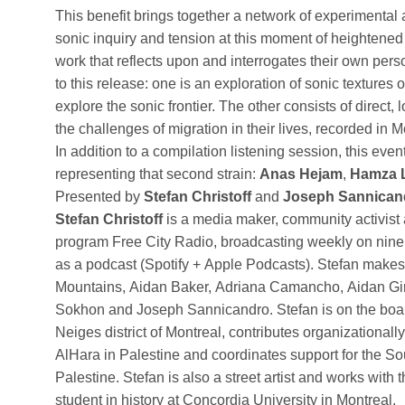
This benefit brings together a network of experimental 
sonic inquiry and tension at this moment of heightened 
work that reflects upon and interrogates their own pers
to this release: one is an exploration of sonic textures 
explore the sonic frontier. The other consists of direct,
the challenges of migration in their lives, recorded in M
In addition to a compilation listening session, this even
representing that second strain:
Anas Hejam
,
Hamza 
Presented by
Stefan Christoff
and
Joseph Sannican
Stefan Christoff
is a media maker, community activist an
program Free City Radio, broadcasting weekly on nine
as a podcast (Spotify + Apple Podcasts). Stefan makes
Mountains, Aidan Baker, Adriana Camancho, Aidan Girt
Sokhon and Joseph Sannicandro. Stefan is on the boar
Neiges district of Montreal, contributes organizationally
AlHara in Palestine and coordinates support for the S
Palestine. Stefan is also a street artist and works with
student in history at Concordia University in Montreal.