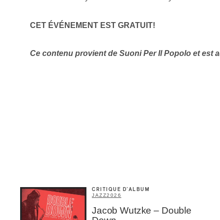
Inscription
CET ÉVÉNEMENT EST GRATUIT!
Infolettre
rriel
*
Ce contenu provient de Suoni Per Il Popolo et est
Nom
*
abonné
omane
essionnel industrie musicale
eur-e /Fan
ributeur-trice
nisseur
ste
CRITIQUE D'ALBUM
JAZZ
2026
Jacob Wutzke – Double
A