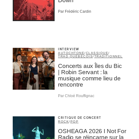
Down
Par Frédéric Cardin
NSCRIRE
INTERVIEW
AUTOCHTONE
/
CLASSIQUE
/
TRAD QUÉBÉCOIS
/
TRADITIONNEL
Concerts aux Îles du Bic
| Robin Servant : la
musique comme lieu de
rencontre
Par Chloé Rouffignac
CRITIQUE DE CONCERT
ROCK
/
POP
OSHEAGA 2026 I Not For
Radio se réincarne sur la