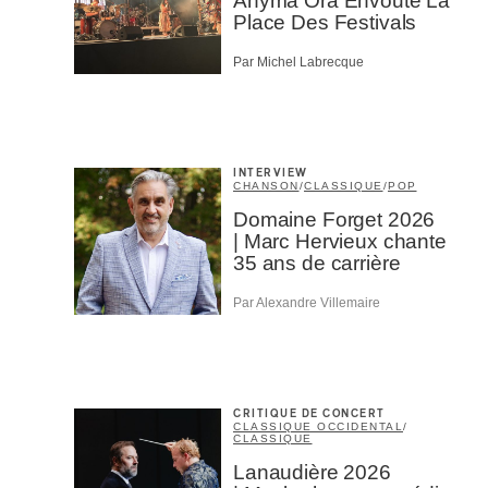
Anyma Ora Envoute La
Place Des Festivals
Par Michel Labrecque
M'I
INTERVIEW
CHANSON
/
CLASSIQUE
/
POP
Domaine Forget 2026
| Marc Hervieux chante
35 ans de carrière
Par Alexandre Villemaire
CRITIQUE DE CONCERT
CLASSIQUE OCCIDENTAL
/
CLASSIQUE
Lanaudière 2026