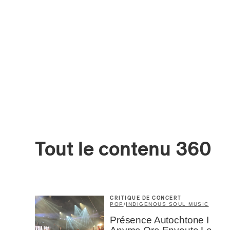
Votre cou
Prénom
*
Type d'
Tout le contenu 360
Mél
Prof
Amat
Cont
Four
Arti
CRITIQUE DE CONCERT
POP
/
INDIGENOUS SOUL MUSIC
Présence Autochtone I
CAPTCH