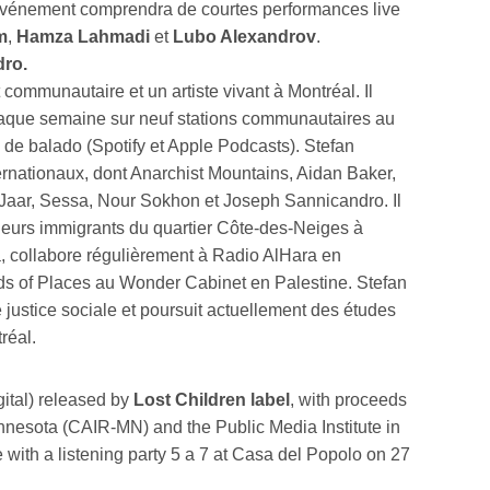
 événement comprendra de courtes performances live
m
,
Hamza Lahmadi
et
Lubo Alexandrov
.
ro.
 communautaire et un artiste vivant à Montréal. Il
chaque semaine sur neuf stations communautaires au
de balado (Spotify et Apple Podcasts). Stefan
rnationaux, dont Anarchist Mountains, Aidan Baker,
 Jaar, Sessa, Nour Sokhon et Joseph Sannicandro. Il
lleurs immigrants du quartier Côte-des-Neiges à
a, collabore régulièrement à Radio AlHara en
ds of Places au Wonder Cabinet en Palestine. Stefan
e justice sociale et poursuit actuellement des études
réal.
gital) released by
Lost Children label
, with proceeds
nnesota (CAIR-MN) and the Public Media Institute in
e with a listening party 5 a 7 at Casa del Popolo on 27