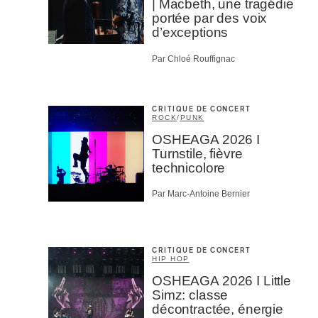
| Macbeth, une tragédie
portée par des voix
d’exceptions
Par Chloé Rouffignac
CRITIQUE DE CONCERT
ROCK
/
PUNK
OSHEAGA 2026 I
Turnstile, fièvre
technicolore
Par Marc-Antoine Bernier
CRITIQUE DE CONCERT
HIP HOP
OSHEAGA 2026 I Little
Simz: classe
décontractée, énergie